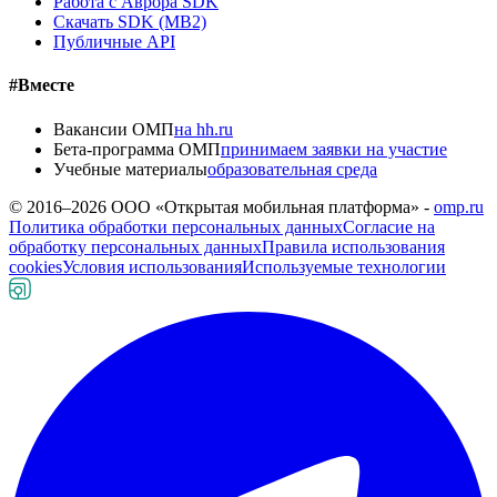
Работа с Аврора SDK
Скачать SDK (MB2)
Публичные API
#Вместе
Вакансии ОМП
на hh.ru
Бета-программа ОМП
принимаем заявки на участие
Учебные материалы
образовательная среда
© 2016–
2026
ООО «Открытая мобильная платформа» -
omp.ru
Политика обработки персональных данных
Согласие на
обработку персональных данных
Правила использования
cookies
Условия использования
Используемые технологии