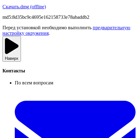
Скачать
.dmg (offline)
md5:
8d35bc9c4695e162158733e78abaddb2
Перед установкой необходимо выполнить
предварительную
настройку окружения
.
Наверх
Контакты
По всем вопросам