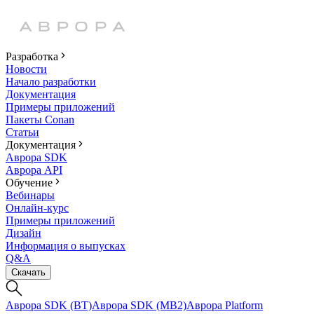
Разработка
Новости
Начало разработки
Документация
Примеры приложений
Пакеты Conan
Статьи
Документация
Аврора SDK
Аврора API
Обучение
Вебинары
Онлайн-курс
Примеры приложений
Дизайн
Информация о выпусках
Q&A
Скачать
Аврора SDK (BT)
Аврора SDK (MB2)
Аврора Platform