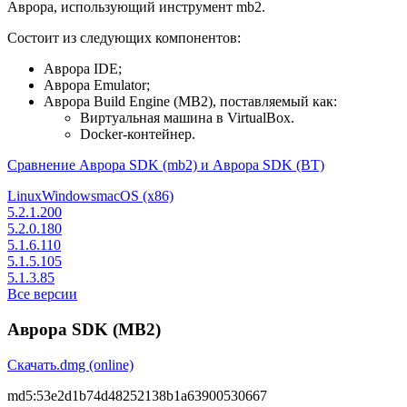
Аврора, использующий инструмент mb2.
Состоит из следующих компонентов:
Аврора IDE;
Аврора Emulator;
Аврора Build Engine (MB2), поставляемый как:
Виртуальная машина в VirtualBox.
Docker-контейнер.
Сравнение Аврора SDK (mb2) и Аврора SDK (BT)
Linux
Windows
macOS (x86)
5.2.1.200
5.2.0.180
5.1.6.110
5.1.5.105
5.1.3.85
Все версии
Аврора SDK (MB2)
Скачать
.dmg (online)
md5:
53e2d1b74d48252138b1a63900530667