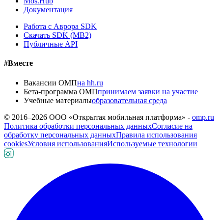
Mos.Hub
Документация
Работа с Аврора SDK
Скачать SDK (MB2)
Публичные API
#Вместе
Вакансии ОМП
на hh.ru
Бета-программа ОМП
принимаем заявки на участие
Учебные материалы
образовательная среда
© 2016–
2026
ООО «Открытая мобильная платформа» -
omp.ru
Политика обработки персональных данных
Согласие на
обработку персональных данных
Правила использования
cookies
Условия использования
Используемые технологии