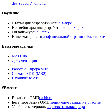
dev-support@omp.ru
Обучение
Статьи для разработчиков
на Хабре
Все вебинары для разработчиков
на Stepik
Онлайн-курс
на Stepik
Видеоматериалы
на официальной странице Вконтакте
Быстрые ссылки
Mos.Hub
Документация
Работа с Аврора SDK
Скачать SDK (MB2)
Публичные API
#Вместе
Вакансии ОМП
на hh.ru
Бета-программа ОМП
принимаем заявки на участие
Учебные материалы
образовательная среда