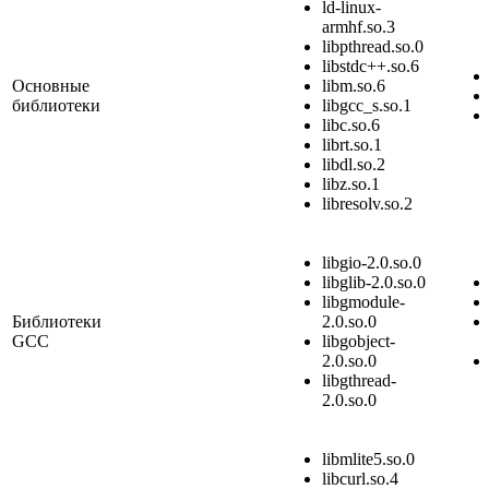
ld-linux-
armhf.so.3
libpthread.so.0
libstdc++.so.6
Основные
libm.so.6
библиотеки
libgcc_s.so.1
libc.so.6
librt.so.1
libdl.so.2
libz.so.1
libresolv.so.2
libgio-2.0.so.0
libglib-2.0.so.0
libgmodule-
Библиотеки
2.0.so.0
GCC
libgobject-
2.0.so.0
libgthread-
2.0.so.0
libmlite5.so.0
libcurl.so.4