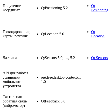
Получение
Qt
QtPositioning 5.2
координат
Positionin
Геокодирование,
Qt
QtLocation 5.0
карты, роутинг
Location
Датчики
QtSensors 5.0, …, 5.2
Qt Sensors
API для работы
с данными
org.freedesktop.contextkit
мобильного
1.0
устройства
Тактильная
обратная связь
QtFeedback 5.0
(вибромотор)