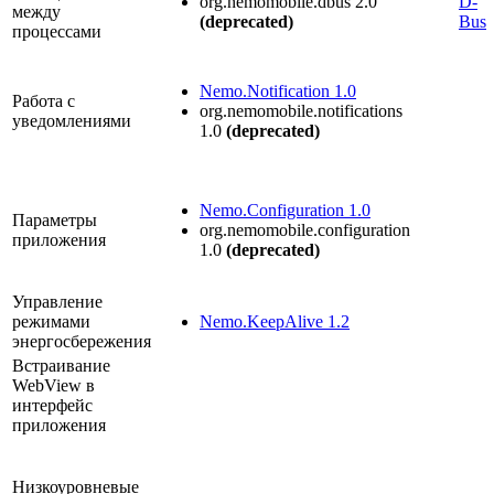
org.nemomobile.dbus 2.0
D-
между
(deprecated)
Bus
процессами
Nemo.Notification 1.0
Работа с
org.nemomobile.notifications
уведомлениями
1.0
(deprecated)
Nemo.Configuration 1.0
Параметры
org.nemomobile.configuration
приложения
1.0
(deprecated)
Управление
режимами
Nemo.KeepAlive 1.2
энергосбережения
Встраивание
WebView в
интерфейс
приложения
Низкоуровневые