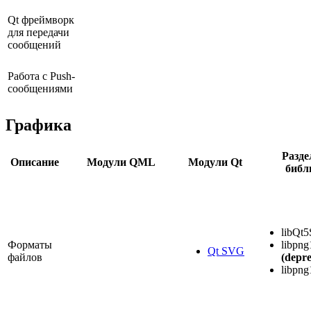
Qt фреймворк
для передачи
сообщений
Работа с Push-
сообщениями
Графика
Разд
Описание
Модули QML
Модули Qt
библ
libQt5
Форматы
libpng
Qt SVG
файлов
(depre
libpng