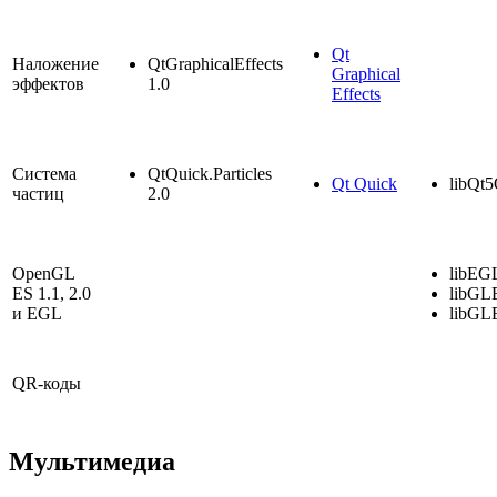
Qt
Наложение
QtGraphicalEffects
Graphical
эффектов
1.0
Effects
Система
QtQuick.Particles
Qt Quick
libQt5
частиц
2.0
OpenGL
libEGL
ES 1.1, 2.0
libGL
и EGL
libGL
QR-коды
Мультимедиа