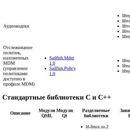
libo
libv
Аудиокодеки
libv
libv
libs
Отслеживание
политик,
наложенных
Sailfish.Mdm
libs
MDM
1.0
libs
(управление
Sailfish.Policy
libs
политиками
1.0
доступно в
профиле MDM)
Стандартные библиотеки C и C++
Модули
Модули
Разделяемые
Зави
Описание
QML
Qt
библиотеки
ld-linux.so.2