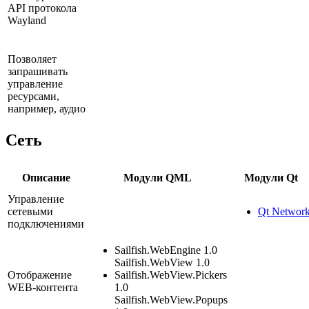
API протокола
Waуland
Позволяет
запрашивать
управление
ресурсами,
например, аудио
Сеть
Описание
Модули QML
Модули Qt
Управление
сетевыми
Qt Networ
подключениями
Sailfish.WebEngine 1.0
Sailfish.WebView 1.0
Отображение
Sailfish.WebView.Pickers
WEB-контента
1.0
Sailfish.WebView.Popups