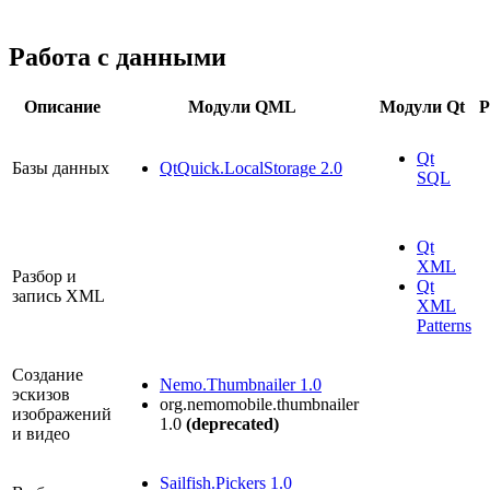
Работа с данными
Описание
Модули QML
Модули Qt
Р
Qt
Базы данных
QtQuick.LocalStorage 2.0
SQL
Qt
XML
Разбор и
Qt
запись XML
XML
Patterns
Создание
Nemo.Thumbnailer 1.0
эскизов
org.nemomobile.thumbnailer
изображений
1.0
(deprecated)
и видео
Sailfish.Pickers 1.0