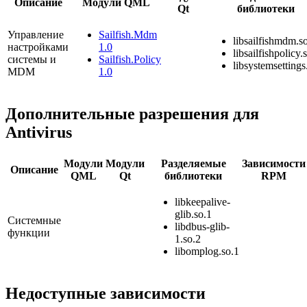
Описание
Модули QML
Qt
библиотеки
Управление
Sailfish.Mdm
libsailfishmdm.s
настройками
1.0
libsailfishpolicy.
системы и
Sailfish.Policy
libsystemsettings
MDM
1.0
Дополнительные разрешения для
Antivirus
Модули
Модули
Разделяемые
Зависимости
Описание
QML
Qt
библиотеки
RPM
libkeepalive-
glib.so.1
Системные
libdbus-glib-
функции
1.so.2
libomplog.so.1
Недоступные зависимости