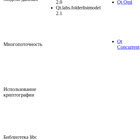
2.0
Qt Qml
Qt.labs.folderlistmodel
2.1
Qt
Многопоточность
Concurrent
Использование
криптографии
Библиотека libc