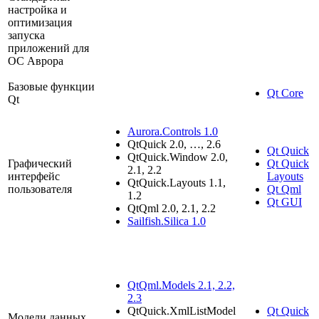
настройка и
оптимизация
запуска
приложений для
ОС Аврора
Базовые функции
Qt Core
Qt
Aurora.Controls 1.0
QtQuick 2.0, …, 2.6
Qt Quick
QtQuick.Window 2.0,
Графический
Qt Quick
2.1, 2.2
интерфейс
Layouts
QtQuick.Layouts 1.1,
пользователя
Qt Qml
1.2
Qt GUI
QtQml 2.0, 2.1, 2.2
Sailfish.Silica 1.0
QtQml.Models 2.1, 2.2,
2.3
QtQuick.XmlListModel
Qt Quick
Модели данных