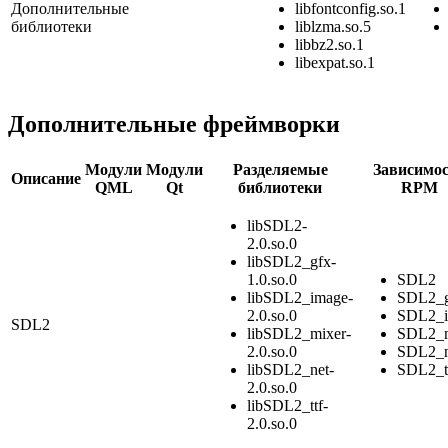
Дополнительные
libfontconfig.so.1
библиотеки
liblzma.so.5
libbz2.so.1
libexpat.so.1
Дополнительные фреймворки
Модули
Модули
Разделяемые
Зависимо
Описание
QML
Qt
библиотеки
RPM
libSDL2-
2.0.so.0
libSDL2_gfx-
1.0.so.0
SDL2
libSDL2_image-
SDL2_g
2.0.so.0
SDL2_i
SDL2
libSDL2_mixer-
SDL2_m
2.0.so.0
SDL2_n
libSDL2_net-
SDL2_t
2.0.so.0
libSDL2_ttf-
2.0.so.0