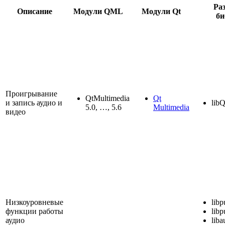
Ра
Описание
Модули QML
Модули Qt
би
Проигрывание
QtMultimedia
Qt
и запись аудио и
lib
5.0, …, 5.6
Multimedia
видео
Низкоуровневые
libp
функции работы
libp
аудио
liba