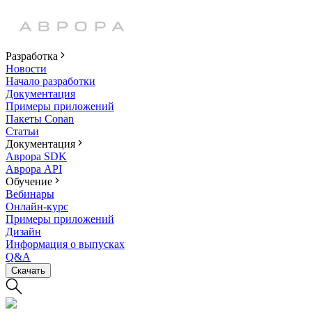
Разработка
Новости
Начало разработки
Документация
Примеры приложений
Пакеты Conan
Статьи
Документация
Аврора SDK
Аврора API
Обучение
Вебинары
Онлайн-курс
Примеры приложений
Дизайн
Информация о выпусках
Q&A
Скачать