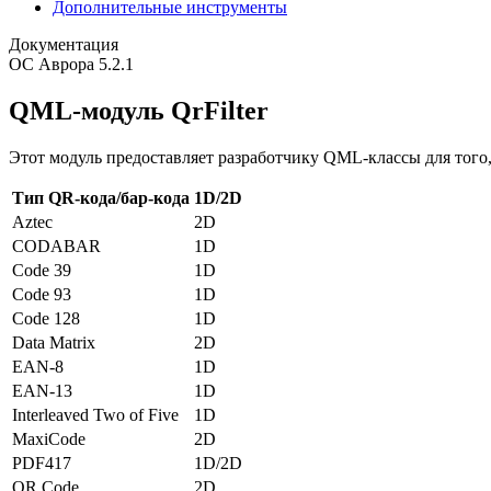
Дополнительные инструменты
Документация
ОС Аврора 5.2.1
QML-модуль QrFilter
Этот модуль предоставляет разработчику QML-классы для того
Тип QR-кода/бар-кода
1D/2D
Aztec
2D
CODABAR
1D
Code 39
1D
Code 93
1D
Code 128
1D
Data Matrix
2D
EAN-8
1D
EAN-13
1D
Interleaved Two of Five
1D
MaxiCode
2D
PDF417
1D/2D
QR Code
2D