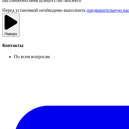
md5:
68b69005466cfd3edf937a674ea5eec0
Перед установкой необходимо выполнить
предварительную на
Наверх
Контакты
По всем вопросам