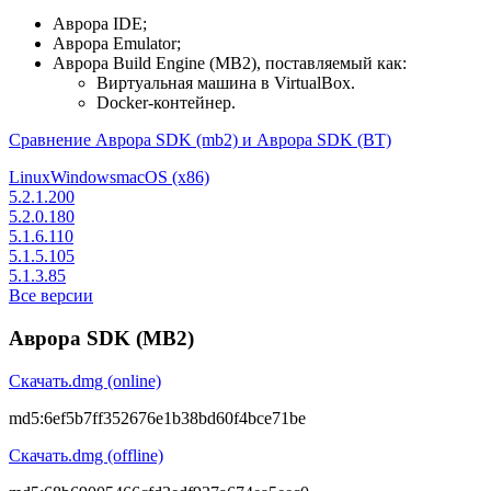
Аврора IDE;
Аврора Emulator;
Аврора Build Engine (MB2), поставляемый как:
Виртуальная машина в VirtualBox.
Docker-контейнер.
Сравнение Аврора SDK (mb2) и Аврора SDK (BT)
Linux
Windows
macOS (x86)
5.2.1.200
5.2.0.180
5.1.6.110
5.1.5.105
5.1.3.85
Все версии
Аврора SDK (MB2)
Скачать
.dmg (online)
md5:
6ef5b7ff352676e1b38bd60f4bce71be
Скачать
.dmg (offline)