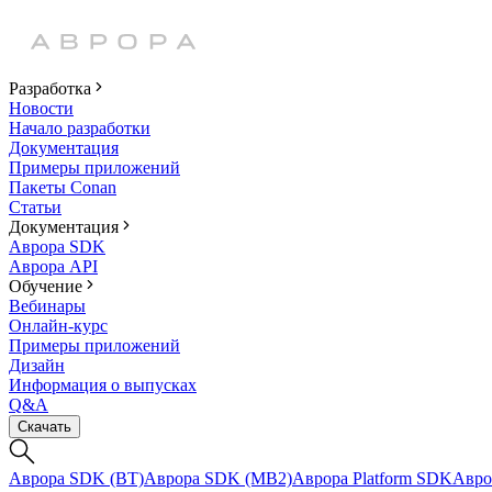
Разработка
Новости
Начало разработки
Документация
Примеры приложений
Пакеты Conan
Статьи
Документация
Аврора SDK
Аврора API
Обучение
Вебинары
Онлайн-курс
Примеры приложений
Дизайн
Информация о выпусках
Q&A
Скачать
Аврора SDK (BT)
Аврора SDK (MB2)
Аврора Platform SDK
Авро