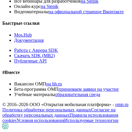
Все вебинары для разработчиков
на Stepik
Онлайн-курс
на Stepik
Видеоматериалы
на официальной странице Вконтакте
Быстрые ссылки
Mos.Hub
Документация
Работа с Аврора SDK
Скачать SDK (MB2)
Публичные API
#Вместе
Вакансии ОМП
на hh.ru
Бета-программа ОМП
принимаем заявки на участие
Учебные материалы
образовательная среда
© 2016–
2026
ООО «Открытая мобильная платформа» -
omp.ru
Политика обработки персональных данных
Согласие на
обработку персональных данных
Правила использования
cookies
Условия использования
Используемые технологии