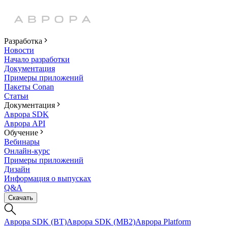
Разработка
Новости
Начало разработки
Документация
Примеры приложений
Пакеты Conan
Статьи
Документация
Аврора SDK
Аврора API
Обучение
Вебинары
Онлайн-курс
Примеры приложений
Дизайн
Информация о выпусках
Q&A
Скачать
Аврора SDK (BT)
Аврора SDK (MB2)
Аврора Platform