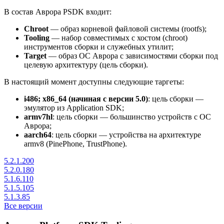
В состав Аврора PSDK входит:
Chroot
— образ корневой файловой системы (rootfs);
Tooling
— набор совместимых с хостом (chroot)
инструментов сборки и служебных утилит;
Target
— образ ОС Аврора с зависимостями сборки под
целевую архитектуру (цель сборки).
В настоящий момент доступны следующие таргеты:
i486; x86_64 (начиная с версии 5.0)
: цель сборки —
эмулятор из Application SDK;
armv7hl
: цель сборки — большинство устройств с ОС
Аврора;
aarch64
: цель сборки — устройства на архитектуре
armv8 (PinePhone, TrustPhone).
5.2.1.200
5.2.0.180
5.1.6.110
5.1.5.105
5.1.3.85
Все версии