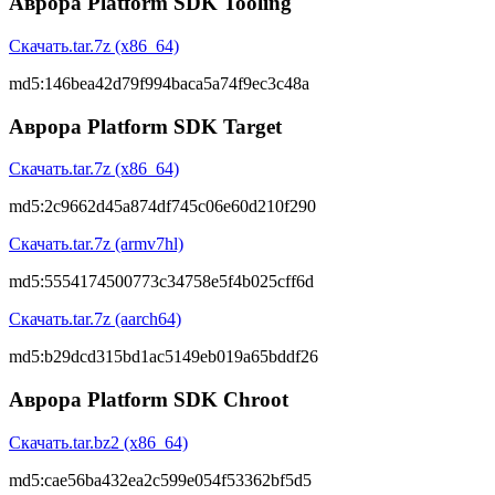
Аврора Platform SDK Tooling
Скачать
.tar.7z (x86_64)
md5:
146bea42d79f994baca5a74f9ec3c48a
Аврора Platform SDK Target
Скачать
.tar.7z (x86_64)
md5:
2c9662d45a874df745c06e60d210f290
Скачать
.tar.7z (armv7hl)
md5:
5554174500773c34758e5f4b025cff6d
Скачать
.tar.7z (aarch64)
md5:
b29dcd315bd1ac5149eb019a65bddf26
Аврора Platform SDK Chroot
Скачать
.tar.bz2 (x86_64)
md5:
cae56ba432ea2c599e054f53362bf5d5