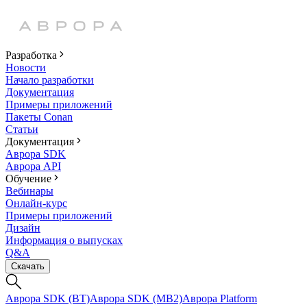
Разработка
Новости
Начало разработки
Документация
Примеры приложений
Пакеты Conan
Статьи
Документация
Аврора SDK
Аврора API
Обучение
Вебинары
Онлайн-курс
Примеры приложений
Дизайн
Информация о выпусках
Q&A
Скачать
Аврора SDK (BT)
Аврора SDK (MB2)
Аврора Platform