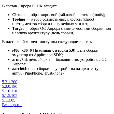
В состав Аврора PSDK входит:
Chroot
— образ корневой файловой системы (rootfs);
Tooling
— набор совместимых с хостом (chroot)
инструментов сборки и служебных утилит;
Target
— образ ОС Аврора с зависимостями сборки под
целевую архитектуру (цель сборки).
В настоящий момент доступны следующие таргеты:
i486; x86_64 (начиная с версии 5.0)
: цель сборки —
эмулятор из Application SDK;
armv7hl
: цель сборки — большинство устройств с ОС
Аврора;
aarch64
: цель сборки — устройства на архитектуре
armv8 (PinePhone, TrustPhone).
5.2.1.200
5.2.0.180
5.1.6.110
5.1.5.105
5.1.3.85
Все версии