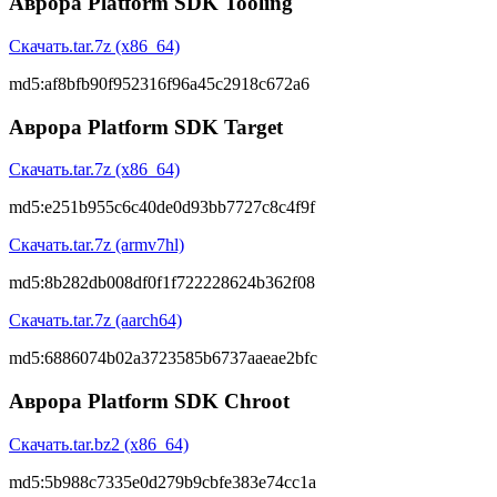
Аврора Platform SDK Tooling
Скачать
.tar.7z (x86_64)
md5:
af8bfb90f952316f96a45c2918c672a6
Аврора Platform SDK Target
Скачать
.tar.7z (x86_64)
md5:
e251b955c6c40de0d93bb7727c8c4f9f
Скачать
.tar.7z (armv7hl)
md5:
8b282db008df0f1f722228624b362f08
Скачать
.tar.7z (aarch64)
md5:
6886074b02a3723585b6737aaeae2bfc
Аврора Platform SDK Chroot
Скачать
.tar.bz2 (x86_64)
md5:
5b988c7335e0d279b9cbfe383e74cc1a