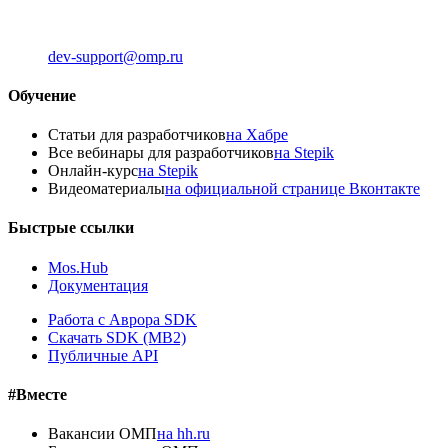
dev-support@omp.ru
Обучение
Статьи для разработчиков
на Хабре
Все вебинары для разработчиков
на Stepik
Онлайн-курс
на Stepik
Видеоматериалы
на официальной странице Вконтакте
Быстрые ссылки
Mos.Hub
Документация
Работа с Аврора SDK
Скачать SDK (MB2)
Публичные API
#Вместе
Вакансии ОМП
на hh.ru