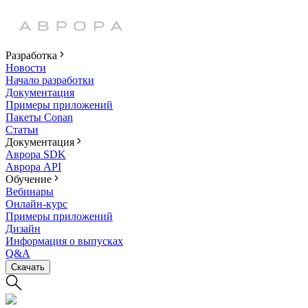
Разработка
Новости
Начало разработки
Документация
Примеры приложений
Пакеты Conan
Статьи
Документация
Аврора SDK
Аврора API
Обучение
Вебинары
Онлайн-курс
Примеры приложений
Дизайн
Информация о выпусках
Q&A
Скачать