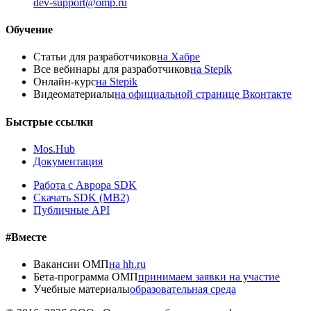
dev-support@omp.ru
Обучение
Статьи для разработчиков
на Хабре
Все вебинары для разработчиков
на Stepik
Онлайн-курс
на Stepik
Видеоматериалы
на официальной странице Вконтакте
Быстрые ссылки
Mos.Hub
Документация
Работа с Аврора SDK
Скачать SDK (MB2)
Публичные API
#Вместе
Вакансии ОМП
на hh.ru
Бета-программа ОМП
принимаем заявки на участие
Учебные материалы
образовательная среда