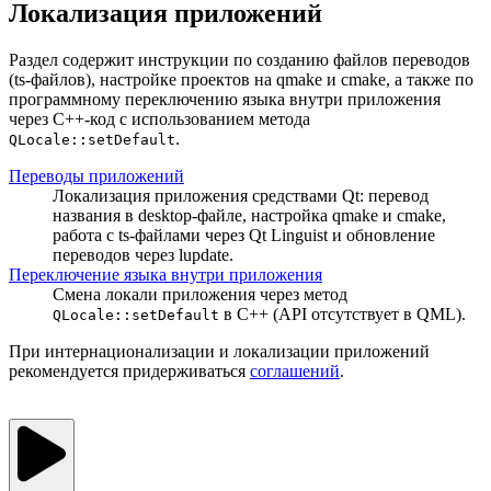
Локализация приложений
Раздел содержит инструкции по созданию файлов переводов
(ts-файлов), настройке проектов на qmake и cmake, а также по
программному переключению языка внутри приложения
через C++-код с использованием метода
.
QLocale::setDefault
Переводы приложений
Локализация приложения средствами Qt: перевод
названия в desktop-файле, настройка qmake и cmake,
работа с ts-файлами через Qt Linguist и обновление
переводов через lupdate.
Переключение языка внутри приложения
Смена локали приложения через метод
в C++ (API отсутствует в QML).
QLocale::setDefault
При интернационализации и локализации приложений
рекомендуется придерживаться
соглашений
.