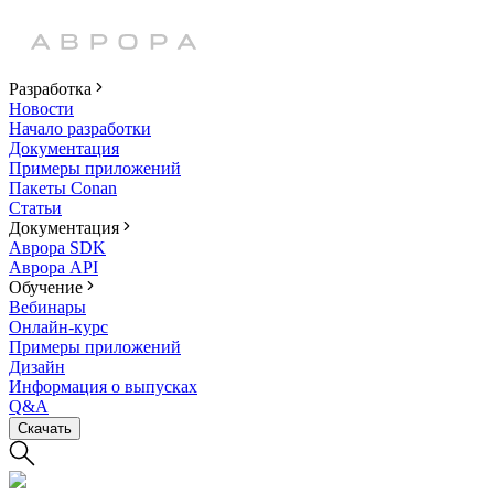
Разработка
Новости
Начало разработки
Документация
Примеры приложений
Пакеты Conan
Статьи
Документация
Аврора SDK
Аврора API
Обучение
Вебинары
Онлайн-курс
Примеры приложений
Дизайн
Информация о выпусках
Q&A
Скачать