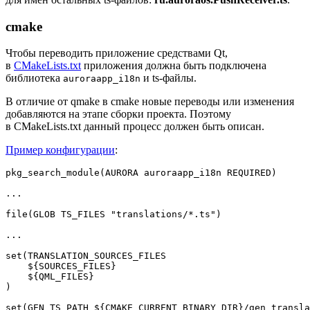
cmake
Чтобы переводить приложение средствами Qt,
в
CMakeLists.txt
приложения должна быть подключена
библиотека
и ts-файлы.
auroraapp_i18n
В отличие от qmake в cmake новые переводы или изменения
добавляются на этапе сборки проекта. Поэтому
в CMakeLists.txt данный процесс должен быть описан.
Пример конфигурации
:
pkg_search_module(AURORA auroraapp_i18n REQUIRED)

...

file(GLOB TS_FILES "translations/*.ts")

...

set(TRANSLATION_SOURCES_FILES

    ${SOURCES_FILES}

    ${QML_FILES}

)

set(GEN_TS_PATH ${CMAKE_CURRENT_BINARY_DIR}/gen_transla