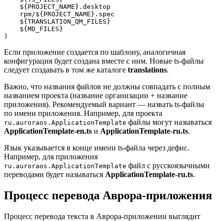
    ${PROJECT_NAME}.desktop

    rpm/${PROJECT_NAME}.spec

    ${TRANSLATION_QM_FILES}

    ${MD_FILES}

Если приложение создается по шаблону, аналогичная
конфигурация будет создана вместе с ним. Новые ts-файлы
следует создавать в том же каталоге
translations
.
Важно, что названия файлов не должны совпадать с полным
названием проекта (название организации + название
приложения). Рекомендуемый вариант — назвать ts-файлы
по имени приложения. Например, для проекта
файлы могут называться
ru.auroraos.ApplicationTemplate
ApplicationTemplate-en.ts
и
ApplicationTemplate-ru.ts
.
Язык указывается в конце имени ts-файла через дефис.
Например, для приложения
файл с русскоязычными
ru.auroraos.ApplicationTemplate
переводами будет называться
ApplicationTemplate-ru.ts
.
Процесс перевода Аврора-приложения
Процесс перевода текста в Аврора-приложении выглядит