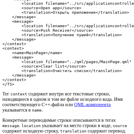
<
location
filename
=
"../src/applicationcontrolle
<
source
>
Open app
</
source
>
<
translation
>
Открыть приложение
</
translation
>
</
message
>
<
message
>
<
location
filename
=
"../src/applicationcontrolle
<
source
>
Push Receiver
</
source
>
<
translation
>
Получение пушей
</
translation
>
</
message
>
</
context
>
<
context
>
<
name
>
MainPage
</
name
>
<
message
>
<
location
filename
=
"../qml/pages/MainPage.qml"
<
source
>
Clear list
</
source
>
<
translation
>
Очистить список
</
translation
>
</
message
>
</
context
>
</
TS
>
Тег
содержит внутри все текстовые строки,
context
находящиеся в одном и том же файле исходного кода. Имя
соответствующего C++-файла или
QML-компонента
указывается в
.
name
Конкретные переводимые строки описываются в тегах
.
указывает на место строки в коде,
message
location
source
содержит исходную строку,
содержит перевод.
translation