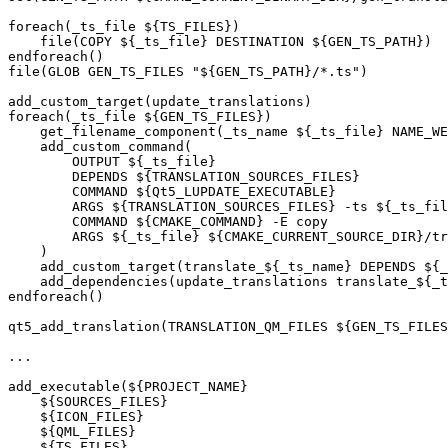
foreach(_ts_file ${TS_FILES})

    file(COPY ${_ts_file} DESTINATION ${GEN_TS_PATH})

endforeach()

file(GLOB GEN_TS_FILES "${GEN_TS_PATH}/*.ts")

add_custom_target(update_translations)

foreach(_ts_file ${GEN_TS_FILES})

    get_filename_component(_ts_name ${_ts_file} NAME_WE
    add_custom_command(

        OUTPUT ${_ts_file}

        DEPENDS ${TRANSLATION_SOURCES_FILES}

        COMMAND ${Qt5_LUPDATE_EXECUTABLE}

        ARGS ${TRANSLATION_SOURCES_FILES} -ts ${_ts_fil
        COMMAND ${CMAKE_COMMAND} -E copy

        ARGS ${_ts_file} ${CMAKE_CURRENT_SOURCE_DIR}/tr
    )

    add_custom_target(translate_${_ts_name} DEPENDS ${_
    add_dependencies(update_translations translate_${_t
endforeach()

qt5_add_translation(TRANSLATION_QM_FILES ${GEN_TS_FILES
add_executable($
{PROJECT_NAME}
    ${SOURCES_FILES}

    ${ICON_FILES}

    ${QML_FILES}

    ${TS_FILES}
