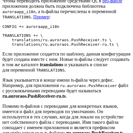
Чтобы переводить приложение средствами Qt, в
pro-файле
приложения должна быть подключена библиотека
, а ts-файлы перечислены в переменной
auroraapp_i18n
.
Пример
:
TRANSLATIONS
CONFIG += auroraapp_i18n

TRANSLATIONS += \

    translations/ru.auroraos.PushReceiver.ts \

Если приложение создается по шаблону, данная конфигурация
будет создана вместе с ним. Новые ts-файлы следует создавать
в том же каталоге
translations
и указывать в списке
для переменной
.
TRANSLATIONS
Язык указывается в конце имени ts-файла через дефис.
Например, для приложения
файл
ru.auroraos.PushReceiver
с русскоязычными переводами будет называться
ru.auroraos.PushReceiver-ru.ts
.
Помимо ts-файлов с переводами для конкретных языков,
имеется и файл для переводов по умолчанию. Он
используется в тех случаях, когда для локали на устройстве
нет собственного файла с переводами. Имя такого файла
совпадает с именем приложения и является префиксом
для имён остальных ts-файлов:
ru.auroraos.PushReceiver.ts
.