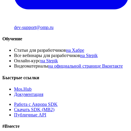
dev-support@omp.ru
Обучение
Статьи для разработчиков
на Хабре
Все вебинары для разработчиков
на Stepik
Онлайн-курс
на Stepik
Видеоматериалы
на официальной странице Вконтакте
Быстрые ссылки
Mos.Hub
Документация
Работа с Аврора SDK
Скачать SDK (MB2)
Публичные API
#Вместе