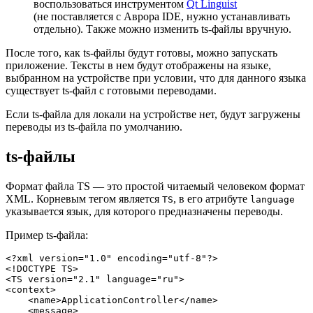
воспользоваться инструментом
Qt Linguist
(не поставляется с Аврора IDE, нужно устанавливать
отдельно). Также можно изменить ts-файлы вручную.
После того, как ts-файлы будут готовы, можно запускать
приложение. Тексты в нем будут отображены на языке,
выбранном на устройстве при условии, что для данного языка
существует ts-файл с готовыми переводами.
Если ts-файла для локали на устройстве нет, будут загружены
переводы из ts-файла по умолчанию.
ts-файлы
Формат файла TS — это простой читаемый человеком формат
XML. Корневым тегом является
, в его атрибуте
TS
language
указывается язык, для которого предназначены переводы.
Пример ts-файла:
<?xml version=
"1.0"
 encoding=
"utf-8"
?>
<!DOCTYPE 
TS
>
<
TS
version
=
"2.1"
language
=
"ru"
>
<
context
>
<
name
>
ApplicationController
</
name
>
<
message
>