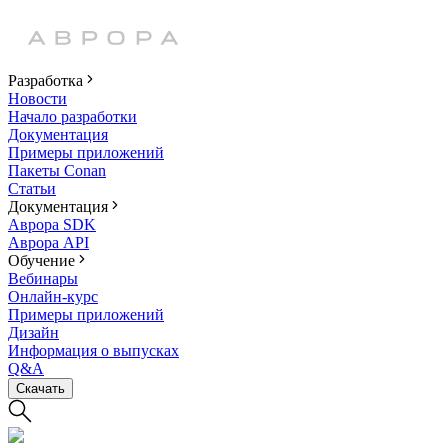
Разработка
Новости
Начало разработки
Документация
Примеры приложений
Пакеты Conan
Статьи
Документация
Аврора SDK
Аврора API
Обучение
Вебинары
Онлайн-курс
Примеры приложений
Дизайн
Информация о выпусках
Q&A
Скачать