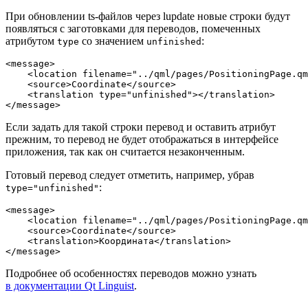
При обновлении ts-файлов через lupdate новые строки будут
появляться с заготовками для переводов, помеченных
атрибутом
со значением
:
type
unfinished
<
message
>
<
location
filename
=
"../qml/pages/PositioningPage.qm
<
source
>
Coordinate
</
source
>
<
translation
type
=
"unfinished"
>
</
translation
>
</
message
>
Если задать для такой строки перевод и оставить атрибут
прежним, то перевод не будет отображаться в интерфейсе
приложения, так как он считается незаконченным.
Готовый перевод следует отметить, например, убрав
:
type="unfinished"
<
message
>
<
location
filename
=
"../qml/pages/PositioningPage.qm
<
source
>
Coordinate
</
source
>
<
translation
>
Координата
</
translation
>
</
message
>
Подробнее об особенностях переводов можно узнать
в документации Qt Linguist
.