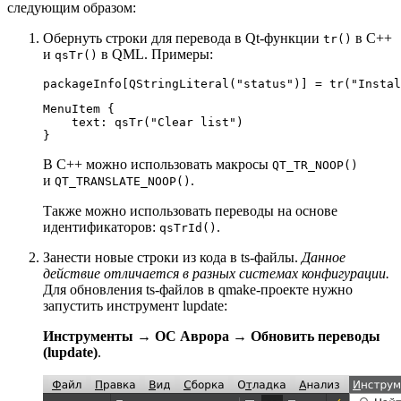
следующим образом:
Обернуть строки для перевода в Qt-функции
в C++
tr()
и
в QML. Примеры:
qsTr()
packageInfo[
QStringLiteral
(
"status"
)] = 
tr
(
"Instal
MenuItem
 {

text
: qsTr(
"Clear list"
)

В C++ можно использовать макросы
QT_TR_NOOP()
и
.
QT_TRANSLATE_NOOP()
Также можно использовать переводы на основе
идентификаторов:
.
qsTrId()
Занести новые строки из кода в ts-файлы.
Данное
действие отличается в разных системах конфигурации.
Для обновления ts-файлов в qmake-проекте нужно
запустить инструмент lupdate:
Инструменты → ОС Аврора → Обновить переводы
(lupdate)
.