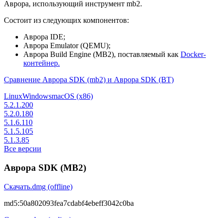
Аврора, использующий инструмент mb2.
Состоит из следующих компонентов:
Аврора IDE;
Аврора Emulator (QEMU);
Аврора Build Engine (MB2), поставляемый как
Docker-
контейнер.
Сравнение Аврора SDK (mb2) и Аврора SDK (BT)
Linux
Windows
macOS (x86)
5.2.1.200
5.2.0.180
5.1.6.110
5.1.5.105
5.1.3.85
Все версии
Аврора SDK (MB2)
Скачать
.dmg (offline)
md5:
50a802093fea7cdabf4ebeff3042c0ba