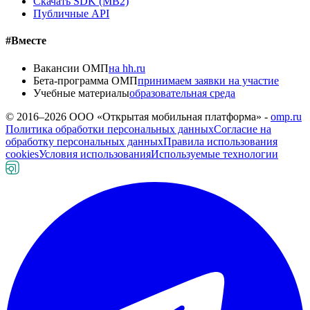
Скачать SDK (MB2)
Публичные API
#Вместе
Вакансии ОМП
на hh.ru
Бета-программа ОМП
принимаем заявки на участие
Учебные материалы
образовательная среда
© 2016–
2026
ООО «Открытая мобильная платформа» -
omp.ru
Политика обработки персональных данных
Согласие на
обработку персональных данных
Правила использования
cookies
Условия использования
Используемые технологии