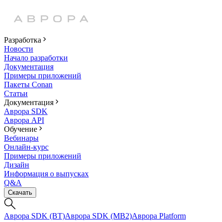
Разработка
Новости
Начало разработки
Документация
Примеры приложений
Пакеты Conan
Статьи
Документация
Аврора SDK
Аврора API
Обучение
Вебинары
Онлайн-курс
Примеры приложений
Дизайн
Информация о выпусках
Q&A
Скачать
Аврора SDK (BT)
Аврора SDK (MB2)
Аврора Platform