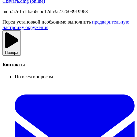
Скачать
.dmg (online)
md5:
57e1a1fba66cbc12d53a272603919968
Перед установкой необходимо выполнить
предварительную
настройку окружения
.
Наверх
Контакты
По всем вопросам