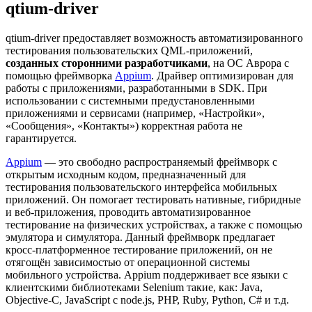
qtium-driver
qtium-driver предоставляет возможность автоматизированного
тестирования пользовательских QML-приложений,
созданных сторонними разработчиками
, на ОС Аврора с
помощью фреймворка
Appium
. Драйвер оптимизирован для
работы с приложениями, разработанными в SDK. При
использовании с системными предустановленными
приложениями и сервисами (например, «Настройки»,
«Сообщения», «Контакты») корректная работа не
гарантируется.
Appium
— это свободно распространяемый фреймворк с
открытым исходным кодом, предназначенный для
тестирования пользовательского интерфейса мобильных
приложений. Он помогает тестировать нативные, гибридные
и веб-приложения, проводить автоматизированное
тестирование на физических устройствах, а также с помощью
эмулятора и симулятора. Данный фреймворк предлагает
кросс-платформенное тестирование приложений, он не
отягощён зависимостью от операционной системы
мобильного устройства. Appium поддерживает все языки с
клиентскими библиотеками Selenium такие, как: Java,
Objective-C, JavaScript с node.js, PHP, Ruby, Python, C# и т.д.