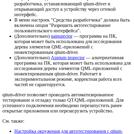
разработчика, устанавливающий qtium-driver и
открывающий доступ к устройству через сетевой
интерфейс.
В меню настроек "Средства разработчика" должна быть
включена опция "Разрешить автотестирование
пользовательского интерфейса".
(Дополнительно)
qainspector
— программа на ПК,
которая может быть использована для исследования
дерева элементов QML-приложений с
инжектированным qtium-driver.
(Дополнительно)
Appium inspector
— альтернативная
программа на ПК, которая может быть использована для
исследования дерева элементов QML-приложений с
инжектированным qtium-driver. Работает в
экспериментальном режиме, корректная работа всех
частей не гарантируется.
qtium-driver позволяет проводить автоматизированное
тестирование и отладку только QT/QML-приложений. Для
успешного подключения необходимо перезапустить ранее
открытые приложения или перезагрузить устройство.
См. также:
Настройка окружения для автотестирования с qtium-