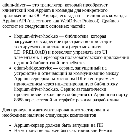
qtium-driver — это транслятор, который преобразует
клиентский код Appium в команды для конкретного
приложения на ОС Аврора, его задача — исполнять команды
Appium API (известного как WebDriver Protocol). Драйвер
состоит из следующих основных частей:
libqtium-driver-hook.so — библиотека, которая
загружается в адресное пространство при старте
тестируемого приложения (через механизм
LD_PRELOAD) и позволяет управлять его UI
элементами. Пересборка пользовательского приложения
с данной библиотекой не требуется.
qtium-bridge.service — сервис, запущенный на
устройстве и отвечающий за коммуникацию между
Appium сервером на хостовом ПК и тестируемым
приложением через инжектированную библиотеку
libqtium-driver-hook.so. Сервис автоматически
прослушивает входящие сообщения от Appium на порту
8888 через сетевой интерфейс режима разработчика.
Для проведения автоматизированного тестирования
необходимо наличие следующих компонентов:
Appium-сервер должен быть запущен на ПК.
На устройстве должен быть активирован Режим