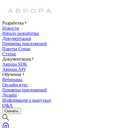
Разработка
Новости
Начало разработки
Документация
Примеры приложений
Пакеты Conan
Статьи
Документация
Аврора SDK
Аврора API
Обучение
Вебинары
Онлайн-курс
Примеры приложений
Дизайн
Информация о выпусках
Q&A
Скачать