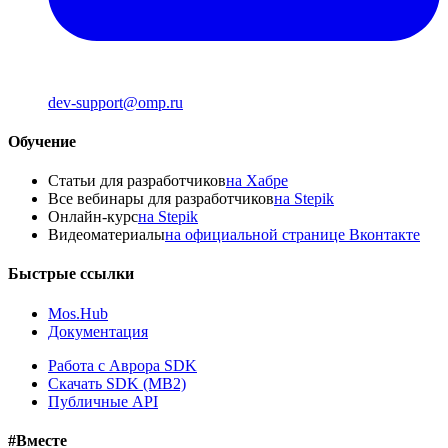
dev-support@omp.ru
Обучение
Статьи для разработчиков
на Хабре
Все вебинары для разработчиков
на Stepik
Онлайн-курс
на Stepik
Видеоматериалы
на официальной странице Вконтакте
Быстрые ссылки
Mos.Hub
Документация
Работа с Аврора SDK
Скачать SDK (MB2)
Публичные API
#Вместе