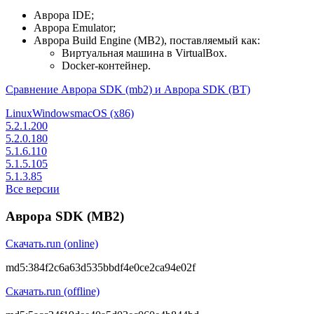
Аврора IDE;
Аврора Emulator;
Аврора Build Engine (MB2), поставляемый как:
Виртуальная машина в VirtualBox.
Docker-контейнер.
Сравнение Аврора SDK (mb2) и Аврора SDK (BT)
Linux
Windows
macOS (x86)
5.2.1.200
5.2.0.180
5.1.6.110
5.1.5.105
5.1.3.85
Все версии
Аврора SDK (MB2)
Скачать
.run (online)
md5:
384f2c6a63d535bbdf4e0ce2ca94e02f
Скачать
.run (offline)