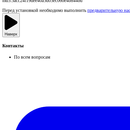
md5:
5acc24f19dee40a5d03ec060e4b844bd
Перед установкой необходимо выполнить
предварительную на
Наверх
Контакты
По всем вопросам