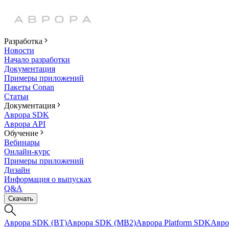
Разработка
Новости
Начало разработки
Документация
Примеры приложений
Пакеты Conan
Статьи
Документация
Аврора SDK
Аврора API
Обучение
Вебинары
Онлайн-курс
Примеры приложений
Дизайн
Информация о выпусках
Q&A
Скачать
Аврора SDK (BT)
Аврора SDK (MB2)
Аврора Platform SDK
Авро