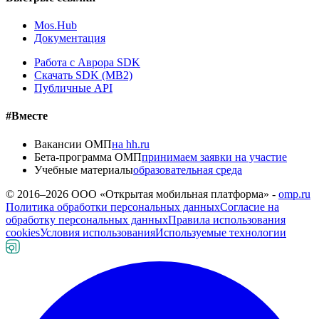
Mos.Hub
Документация
Работа с Аврора SDK
Скачать SDK (MB2)
Публичные API
#Вместе
Вакансии ОМП
на hh.ru
Бета-программа ОМП
принимаем заявки на участие
Учебные материалы
образовательная среда
© 2016–
2026
ООО «Открытая мобильная платформа» -
omp.ru
Политика обработки персональных данных
Согласие на
обработку персональных данных
Правила использования
cookies
Условия использования
Используемые технологии