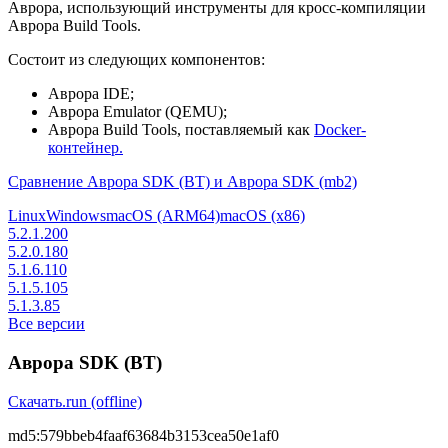
Аврора, использующий инструменты для кросс-компиляции
Аврора Build Tools.
Состоит из следующих компонентов:
Аврора IDE;
Аврора Emulator (QEMU);
Аврора Build Tools, поставляемый как
Docker-
контейнер.
Сравнение Аврора SDK (BT) и Аврора SDK (mb2)
Linux
Windows
macOS (ARM64)
macOS (x86)
5.2.1.200
5.2.0.180
5.1.6.110
5.1.5.105
5.1.3.85
Все версии
Аврора SDK (BT)
Скачать
.run (offline)
md5:
579bbeb4faaf63684b3153cea50e1af0