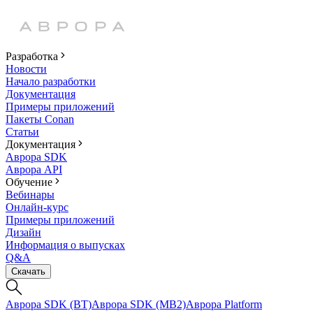
Разработка
Новости
Начало разработки
Документация
Примеры приложений
Пакеты Conan
Статьи
Документация
Аврора SDK
Аврора API
Обучение
Вебинары
Онлайн-курс
Примеры приложений
Дизайн
Информация о выпусках
Q&A
Скачать
Аврора SDK (BT)
Аврора SDK (MB2)
Аврора Platform