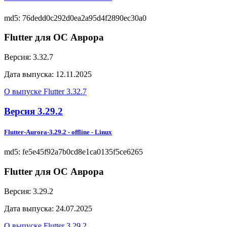
md5: 76dedd0c292d0ea2a95d4f2890ec30a0
Flutter для ОС Аврора
Версия:
3.32.7
Дата выпуска:
12.11.2025
О выпуске Flutter 3.32.7
Версия
3.29.2
Flutter-Aurora-3.29.2
-
offline
- Linux
md5: fe5e45f92a7b0cd8e1ca0135f5ce6265
Flutter для ОС Аврора
Версия:
3.29.2
Дата выпуска:
24.07.2025
О выпуске Flutter 3.29.2