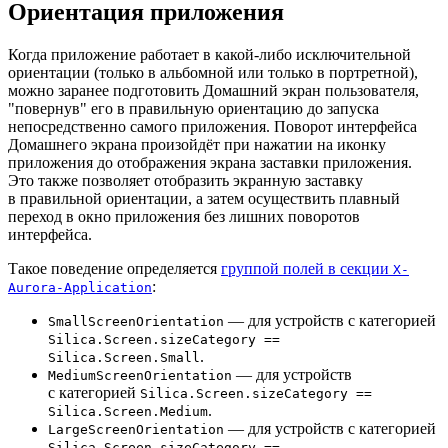
Ориентация приложения
Когда приложение работает в какой-либо исключительной
ориентации (только в альбомной или только в портретной),
можно заранее подготовить Домашний экран пользователя,
"повернув" его в правильную ориентацию до запуска
непосредственно самого приложения. Поворот интерфейса
Домашнего экрана произойдёт при нажатии на иконку
приложения до отображения экрана заставки приложения.
Это также позволяет отобразить экранную заставку
в правильной ориентации, а затем осуществить плавный
переход в окно приложения без лишних поворотов
интерфейса.
Такое поведение определяется
группой полей в секции
X-
:
Aurora-Application
— для устройств с категорией
SmallScreenOrientation
Silica.Screen.sizeCategory ==
.
Silica.Screen.Small
— для устройств
MediumScreenOrientation
с категорией
Silica.Screen.sizeCategory ==
.
Silica.Screen.Medium
— для устройств с категорией
LargeScreenOrientation
Silica.Screen.sizeCategory ==