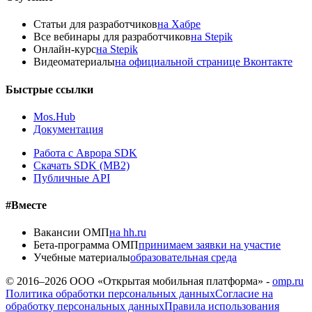
Статьи для разработчиков
на Хабре
Все вебинары для разработчиков
на Stepik
Онлайн-курс
на Stepik
Видеоматериалы
на официальной странице Вконтакте
Быстрые ссылки
Mos.Hub
Документация
Работа с Аврора SDK
Скачать SDK (MB2)
Публичные API
#Вместе
Вакансии ОМП
на hh.ru
Бета-программа ОМП
принимаем заявки на участие
Учебные материалы
образовательная среда
© 2016–
2026
ООО «Открытая мобильная платформа» -
omp.ru
Политика обработки персональных данных
Согласие на
обработку персональных данных
Правила использования