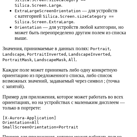
.
Silica.Screen.Large
— для устройств
ExtraLargeScreenOrientation
с категорией
Silica.Screen.sizeCategory ==
.
Silica.Screen.ExtraLarge
— для устройств любой категории, но
Orientation
может быть переопределено другим полем из списка
выше.
Значения, принимаемые в данных полях:
,
Portrait
,
,
,
Landscape
PortraitInverted
LandscapeInverted
,
,
.
PortraitMask
LandscapeMask
All
Каждое поле может принимать либо одну конкретную
ориентацию из предложенного списка, либо список
возможных значений, задаваемый через символ ; (точка
с запятой).
Пример для приложения, которое может работать во всех
ориентациях, но на устройствах с маленьким дисплеем —
только в портрете:
[X-Aurora-Application]
Orientation
SmallScreenOrientation
Пример для приложения, которое может работать только