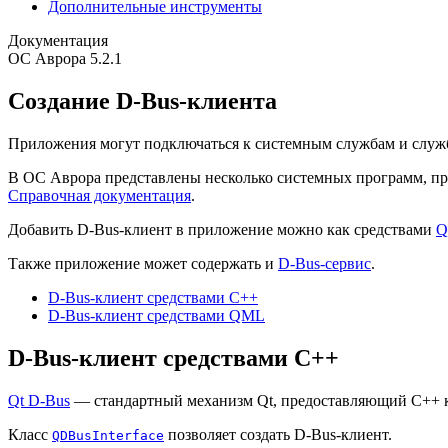
Дополнительные инструменты
Документация
ОС Аврора 5.2.1
Создание D-Bus-клиента
Приложения могут подключаться к системным службам и служ
В ОС Аврора представлены несколько системных программ, пр
Справочная документация
.
Добавить D-Bus-клиент в приложение можно как средствами
Q
Также приложение может содержать и
D-Bus-сервис
.
D-Bus-клиент средствами C++
D-Bus-клиент средствами QML
D-Bus-клиент средствами C++
Qt D-Bus
— стандартный механизм Qt, предоставляющий С++ кл
Класс
позволяет создать D-Bus-клиент.
QDBusInterface