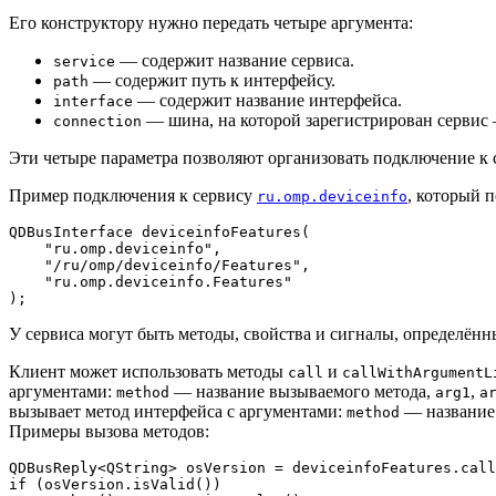
Его конструктору нужно передать четыре аргумента:
— содержит название сервиса.
service
— содержит путь к интерфейсу.
path
— содержит название интерфейса.
interface
— шина, на которой зарегистрирован сервис 
connection
Эти четыре параметра позволяют организовать подключение к с
Пример подключения к сервису
, который 
ru.omp.deviceinfo
QDBusInterface 
deviceinfoFeatures
(

"ru.omp.deviceinfo"
,

"/ru/omp/deviceinfo/Features"
,

"ru.omp.deviceinfo.Features"
)
У сервиса могут быть методы, свойства и сигналы, определённ
Клиент может использовать методы
и
call
callWithArgumentL
аргументами:
— название вызываемого метода,
,
method
arg1
a
вызывает метод интерфейса с аргументами:
— название
method
Примеры вызова методов:
QDBusReply<QString> osVersion = deviceinfoFeatures.
call
if
 (osVersion.
isValid
())
