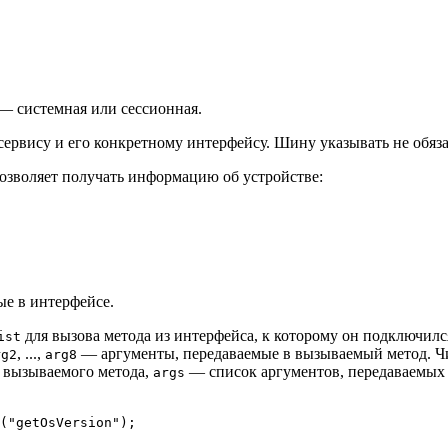
— системная или сессионная.
ервису и его конкретному интерфейсу. Шину указывать не обяза
позволяет получать информацию об устройстве:
ые в интерфейсе.
для вызова метода из интерфейса, к которому он подключилс
ist
, ...,
— аргументы, передаваемые в вызываемый метод. Чи
rg2
arg8
 вызываемого метода,
— список аргументов, передаваемых 
args
(
"getOsVersion"