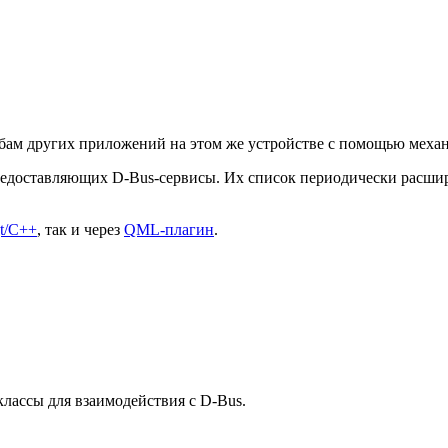
бам других приложений на этом же устройстве с помощью меха
едоставляющих D-Bus-сервисы. Их список периодически расширя
t/C++
, так и через
QML-плагин
.
ассы для взаимодействия с D-Bus.