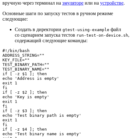
вручную через терминал на
эмуляторе
или на
устройстве
.
Основные шаги по запуску тестов в ручном режиме
следующие:
Создать в директории
файл
gtest-using-example
со сценарием запуска тестов
,
run-test-on-device.sh
содержащий следующие команды:
#!/bin/bash
ADDRESS_STRING=
""
KEY_FILE=
""
TEST_BINARY_PATH=
""
TEST_BINARY_NAME=
""
if
 [ -z 
$1
 ]; 
then
echo
'Address is empty'
exit
fi
if
 [ -z 
$2
 ]; 
then
echo
'Key is empty'
exit
fi
if
 [ -z 
$3
 ]; 
then
echo
'Test binary path is empty'
exit
fi
if
 [ -z 
$4
 ]; 
then
echo
'Test binary name is empty'