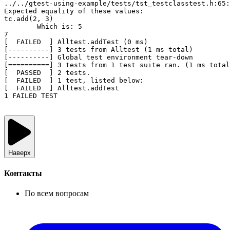
../../gtest-using-example/tests/tst_testclasstest.h:65:
Expected equality of these values:

tc.add(2, 3)

	Which is: 5

7

[  FAILED  ] Alltest.addTest (0 ms)

[----------] 3 tests from Alltest (1 ms total)

[----------] Global test environment tear-down

[==========] 3 tests from 1 test suite ran. (1 ms total
[  PASSED  ] 2 tests.

[  FAILED  ] 1 test, listed below:

[  FAILED  ] Alltest.addTest

Наверх
Контакты
По всем вопросам