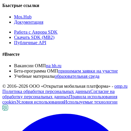
Быстрые ссылки
Mos.Hub
Документация
Работа с Аврора SDK
Скачать SDK (MB2)
Публичные API
#Вместе
Вакансии ОМП
на hh.ru
Бета-программа ОМП
принимаем заявки на участие
Учебные материалы
образовательная среда
© 2016–
2026
ООО «Открытая мобильная платформа» -
omp.ru
Политика обработки персональных данных
Согласие на
обработку персональных данных
Правила использования
cookies
Условия использования
Используемые технологии