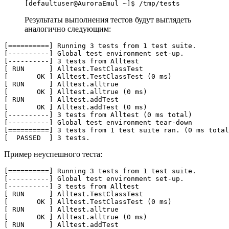
Результаты выполнения тестов будут выглядеть
аналогично следующим:
[==========] Running 3 tests from 1 test suite.

[----------] Global test environment set-up.

[----------] 3 tests from Alltest

[ RUN      ] Alltest.TestClassTest

[       OK ] Alltest.TestClassTest (0 ms)

[ RUN      ] Alltest.alltrue

[       OK ] Alltest.alltrue (0 ms)

[ RUN      ] Alltest.addTest

[       OK ] Alltest.addTest (0 ms)

[----------] 3 tests from Alltest (0 ms total)

[----------] Global test environment tear-down

[==========] 3 tests from 1 test suite ran. (0 ms total
Пример неуспешного теста:
[==========] Running 3 tests from 1 test suite.

[----------] Global test environment set-up.

[----------] 3 tests from Alltest

[ RUN      ] Alltest.TestClassTest

[       OK ] Alltest.TestClassTest (0 ms)

[ RUN      ] Alltest.alltrue

[       OK ] Alltest.alltrue (0 ms)

[ RUN      ] Alltest.addTest
