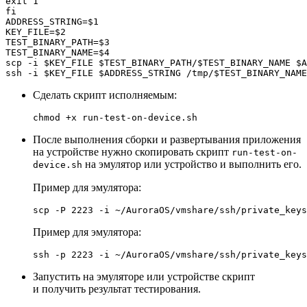
exit
fi
ADDRESS_STRING=
$1
KEY_FILE=
$2
TEST_BINARY_PATH=
$3
TEST_BINARY_NAME=
$4
scp -i 
$KEY_FILE
$TEST_BINARY_PATH
/
$TEST_BINARY_NAME
$A
ssh -i 
$KEY_FILE
$ADDRESS_STRING
 /tmp/
$TEST_BINARY_NAME
Сделать скрипт исполняемым:
chmod
После выполнения сборки и развертывания приложения
на устройстве нужно скопировать скрипт
run-test-on-
на эмулятор или устройство и выполнить его.
device.sh
Пример для эмулятора:
Пример для эмулятора:
Запустить на эмуляторе или устройстве скрипт
и получить результат тестирования.