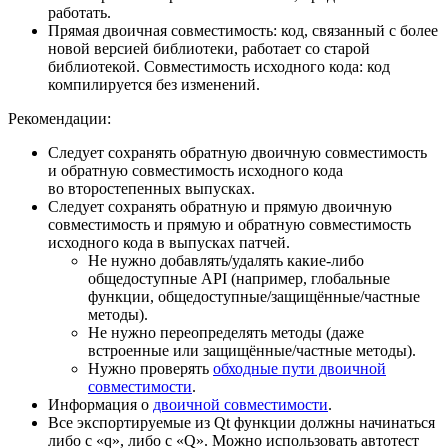
работать.
Прямая двоичная совместимость: код, связанный с более
новой версией библиотеки, работает со старой
библиотекой. Совместимость исходного кода: код
компилируется без изменений.
Рекомендации:
Следует сохранять обратную двоичную совместимость
и обратную совместимость исходного кода
во второстепенных выпусках.
Следует сохранять обратную и прямую двоичную
совместимость и прямую и обратную совместимость
исходного кода в выпусках патчей.
Не нужно добавлять/удалять какие-либо
общедоступные API (например, глобальные
функции, общедоступные/защищённые/частные
методы).
Не нужно переопределять методы (даже
встроенные или защищённые/частные методы).
Нужно проверять
обходные пути двоичной
совместимости
.
Информация о
двоичной совместимости
.
Все экспортируемые из Qt функции должны начинаться
либо с «q», либо с «Q». Можно использовать автотест