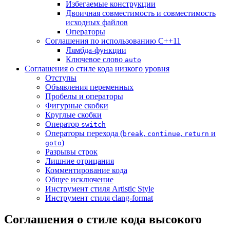
Избегаемые конструкции
Двоичная совместимость и совместимость
исходных файлов
Операторы
Соглашения по использованию C++11
Лямбда-функции
Ключевое слово
auto
Соглашения о стиле кода низкого уровня
Отступы
Объявления переменных
Пробелы и операторы
Фигурные скобки
Круглые скобки
Оператор
switch
Операторы перехода (
,
,
и
break
continue
return
)
goto
Разрывы строк
Лишние отрицания
Комментирование кода
Общее исключение
Инструмент стиля Artistic Style
Инструмент стиля clang-format
Соглашения о стиле кода высокого