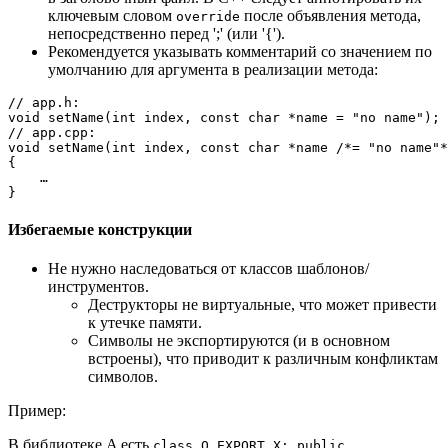
ключевым словом
после объявления метода,
override
непосредственно перед ';' (или '{').
Рекомендуется указывать комментарий со значением по
умолчанию для аргумента в реализации метода:
// app.h:
void
setName
(
int
 index, 
const
char
 *name = 
"no name"
)
// app.cpp:
void
setName
(
int
 index, 
const
char
 *name 
/*= "no name"*
{

    …

Избегаемые конструкции
Не нужно наследоваться от классов шаблонов/
инструментов.
Деструкторы не виртуальные, что может привести
к утечке памяти.
Символы не экспортируются (и в основном
встроены), что приводит к различным конфликтам
символов.
Пример:
В библиотеке A есть
class Q_EXPORT X: public