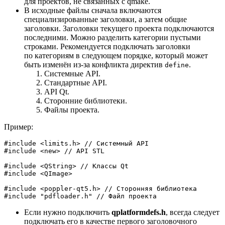
для проектов, не связанных с qmake.
В исходные файлы сначала включаются
специализированные заголовки, а затем общие
заголовки. Заголовки текущего проекта подключаются
последними. Можно разделить категории пустыми
строками. Рекомендуется подключать заголовки
по категориям в следующем порядке, который может
быть изменён из-за конфликта директив
.
define
Системные API.
Стандартные API.
API Qt.
Сторонние библиотеки.
Файлы проекта.
Пример:
#
include
<limits.h>
// Системный API
#
include
<new>
// API STL
#
include
<QString>
// Классы Qt
#
include
<QImage>
#
include
<poppler-qt5.h>
// Сторонняя библиотека
#
include
"pdfloader.h"
// Файл проекта
Если нужно подключить
qplatformdefs.h
, всегда следует
подключать его в качестве первого заголовочного