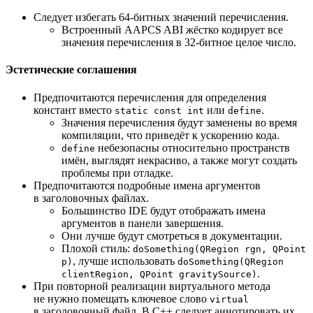
Следует избегать 64-битных значений перечисления.
Встроенный AAPCS ABI жёстко кодирует все
значения перечисления в 32-битное целое число.
Эстетические соглашения
Предпочитаются перечисления для определения
констант вместо
или
.
static const int
define
Значения перечисления будут заменены во время
компиляции, что приведёт к ускорению кода.
небезопасны относительно пространств
define
имён, выглядят некрасиво, а также могут создать
проблемы при отладке.
Предпочитаются подробные имена аргументов
в заголовочных файлах.
Большинство IDE будут отображать имена
аргументов в панели завершения.
Они лучше будут смотреться в документации.
Плохой стиль:
doSomething(QRegion rgn, QPoint
, лучше использовать
p)
doSomething(QRegion
.
clientRegion, QPoint gravitySource)
При повторной реализации виртуального метода
не нужно помещать ключевое слово
virtual
в заголовочный файл. В C++ следует аннотировать их