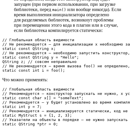
запущен (при первом использовании, при загрузке
библиотеки, перед
или вообще никогда). Если
main()
время выполнения инициализатора определено
для разделяемых библиотек, возникнут проблемы
при перемещении этого кода в плагин или в случае,
если библиотека компилируется статически:
// Глобальная область видимости
// Не рекомендуется — для инициализации x необходимо за
static
const
// Не рекомендуется — необходимо запустить конструктор,
static
const
 QString y = 
"Hello"
; 

QString z; 
// совсем неправильно
// Не рекомендуется — время вызова foo() не определено,
static
const
int
 i = 
foo
Что можно применять:
// Глобальная область видимости
// Рекомендуется — конструктор запускать не нужно, x ус
static
const
char
 x[] = 
"someText"
// Рекомендуется — y будет установлено во время компиля
static
int
 y = 
7
// Рекомендуется — инициализируется статически, код не 
static
 MyStruct s = {
1
, 
2
, 
3
// Указатели на объекты в порядке — не нужно запускать 
static
 QString *ptr = 
0