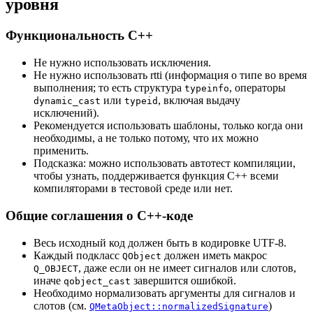
уровня
Функциональность C++
Не нужно использовать исключения.
Не нужно использовать rtti (информация о типе во время
выполнения; то есть структура
, операторы
typeinfo
или
, включая выдачу
dynamic_cast
typeid
исключений).
Рекомендуется использовать шаблоны, только когда они
необходимы, а не только потому, что их можно
применить.
Подсказка: можно использовать автотест компиляции,
чтобы узнать, поддерживается функция C++ всеми
компиляторами в тестовой среде или нет.
Общие соглашения о C++-коде
Весь исходный код должен быть в кодировке UTF-8.
Каждый подкласс
должен иметь макрос
QObject
, даже если он не имеет сигналов или слотов,
Q_OBJECT
иначе
завершится ошибкой.
qobject_cast
Необходимо нормализовать аргументы для сигналов и
слотов (см.
)
QMetaObject::normalizedSignature