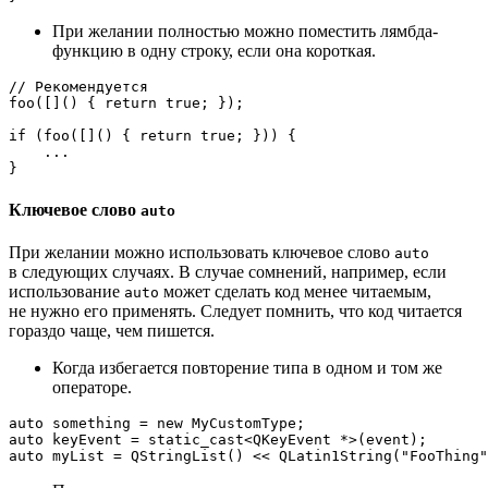
При желании полностью можно поместить лямбда-
функцию в одну строку, если она короткая.
// Рекомендуется
foo
([]() { 
return
true
; });

if
 (
foo
([]() { 
return
true
; })) {

    ...

Ключевое слово
auto
При желании можно использовать ключевое слово
auto
в следующих случаях. В случае сомнений, например, если
использование
может сделать код менее читаемым,
auto
не нужно его применять. Следует помнить, что код читается
гораздо чаще, чем пишется.
Когда избегается повторение типа в одном и том же
операторе.
auto
 something = 
new
auto
 keyEvent = 
static_cast
auto
 myList = 
QStringList
() << 
QLatin1String
(
"FooThing"