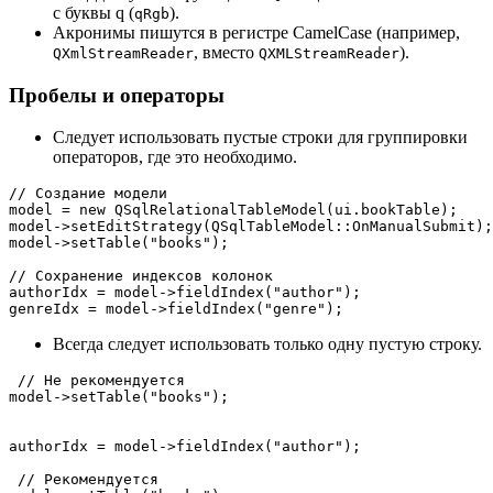
с буквы q (
).
qRgb
Акронимы пишутся в регистре CamelCase (например,
, вместо
).
QXmlStreamReader
QXMLStreamReader
Пробелы и операторы
Следует использовать пустые строки для группировки
операторов, где это необходимо.
// Создание модели
model = 
new
QSqlRelationalTableModel
(ui.bookTable);

model->
setEditStrategy
(QSqlTableModel::OnManualSubmit);

model->
setTable
(
"books"
);

// Сохранение индексов колонок
authorIdx = model->
fieldIndex
(
"author"
);

genreIdx = model->
fieldIndex
(
"genre"
Всегда следует использовать только одну пустую строку.
// Не рекомендуется
model->
setTable
(
"books"
);

authorIdx = model->
fieldIndex
(
"author"
);

// Рекомендуется