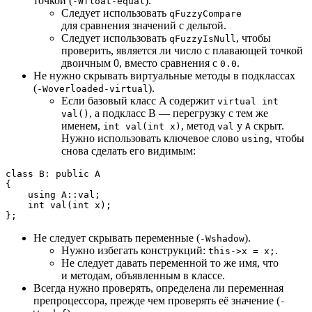
точкой (
).
-Wfloat-equal
Следует использовать
qFuzzyCompare
для сравнения значений с дельтой.
Следует использовать
, чтобы
qFuzzyIsNull
проверить, является ли число с плавающей точкой
двоичным 0, вместо сравнения с
.
0.0
Не нужно скрывать виртуальные методы в подклассах
(
).
-Woverloaded-virtual
Если базовый класс A содержит
virtual int
, а подкласс B — перегрузку с тем же
val()
именем,
, метод
у
скрыт.
int val(int x)
val
A
Нужно использовать ключевое слово
, чтобы
using
снова сделать его видимым:
class
B
: 
public
 A

{

using
 A::val;

int
val
(
int
 x)
;

Не следует скрывать переменные (
).
-Wshadow
Нужно избегать конструкций:
.
this->x = x;
Не следует давать переменной то же имя, что
и методам, объявленным в классе.
Всегда нужно проверять, определена ли переменная
препроцессора, прежде чем проверять её значение (
-