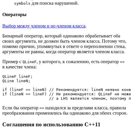
для поиска нарушений.
symbols
Операторы
Выбор между членом и не-членом класса
.
Бинарный оператор, который одинаково обрабатывает оба
своих аргумента, не должен быть членом класса. Потому что,
помимо причин, упомянутых в ответе о переполнении стека,
аргументы не равны, когда оператор является членом класса.
Пример с
, у которого, к сожалению, есть оператор
QLineF
==
в качестве члена:
QLineF lineF;

QLine lineN;

if
 (lineF == lineN) 
// Рекомендуется: lineN неявно конв
if
 (lineN == lineF) 
// Не рекомендуется: QLineF не може
// а LHS является членом, поэтому п
Если бы оператор
находился за пределами класса, правила
==
преобразования применялись бы одинаково для обеих сторон.
Соглашения по использованию C++11