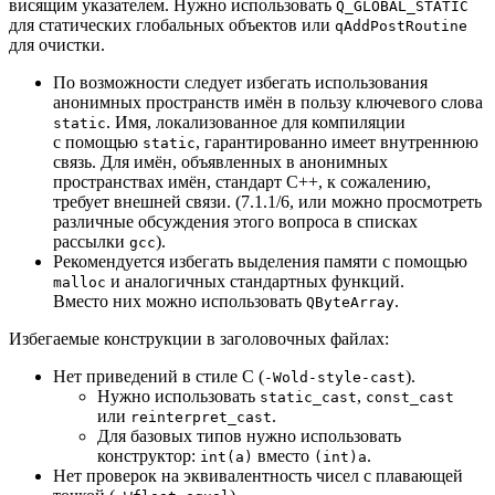
висящим указателем. Нужно использовать
Q_GLOBAL_STATIC
для статических глобальных объектов или
qAddPostRoutine
для очистки.
По возможности следует избегать использования
анонимных пространств имён в пользу ключевого слова
. Имя, локализованное для компиляции
static
с помощью
, гарантированно имеет внутреннюю
static
связь. Для имён, объявленных в анонимных
пространствах имён, стандарт C++, к сожалению,
требует внешней связи. (7.1.1/6, или можно просмотреть
различные обсуждения этого вопроса в списках
рассылки
).
gcc
Рекомендуется избегать выделения памяти с помощью
и аналогичных стандартных функций.
malloc
Вместо них можно использовать
.
QByteArray
Избегаемые конструкции в заголовочных файлах:
Нет приведений в стиле C (
).
-Wold-style-cast
Нужно использовать
,
static_cast
const_cast
или
.
reinterpret_cast
Для базовых типов нужно использовать
конструктор:
вместо
.
int(a)
(int)a
Нет проверок на эквивалентность чисел с плавающей