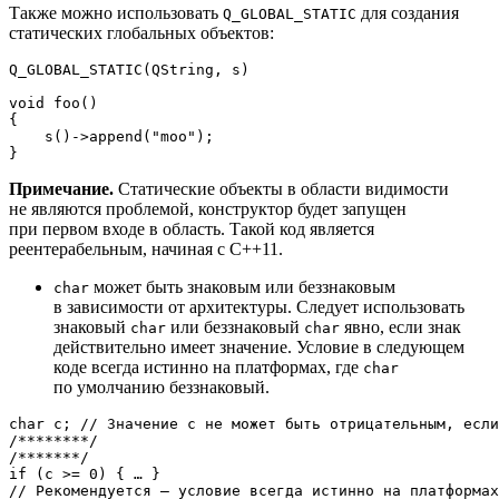
Также можно использовать
для создания
Q_GLOBAL_STATIC
статических глобальных объектов:
Q_GLOBAL_STATIC
(QString, s)

void
foo
()
{

s
()->
append
(
"moo"
);

Примечание.
Статические объекты в области видимости
не являются проблемой, конструктор будет запущен
при первом входе в область. Такой код является
реентерабельным, начиная с C++11.
может быть знаковым или беззнаковым
char
в зависимости от архитектуры. Следует использовать
знаковый
или беззнаковый
явно, если знак
char
char
действительно имеет значение. Условие в следующем
коде всегда истинно на платформах, где
char
по умолчанию беззнаковый.
char
 c; 
// Значение c не может быть отрицательным, если
/********/
/*******/
if
 (c >= 
0
// Рекомендуется — условие всегда истинно на платформа