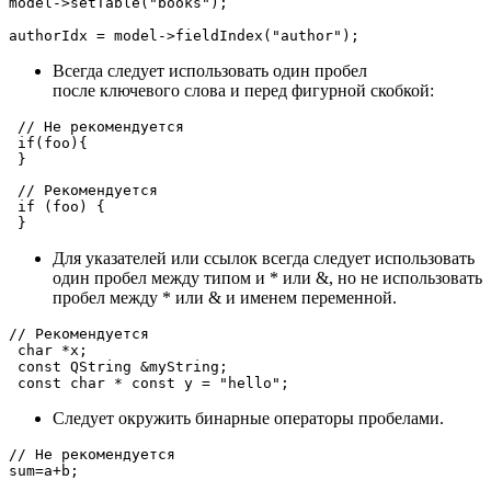
model->
setTable
(
"books"
);

authorIdx = model->
fieldIndex
(
"author"
Всегда следует использовать один пробел
после ключевого слова и перед фигурной скобкой:
// Не рекомендуется
if
(foo){

// Рекомендуется
if
 (foo) {

Для указателей или ссылок всегда следует использовать
один пробел между типом и * или &, но не использовать
пробел между * или & и именем переменной.
// Рекомендуется
char
 *x;

const
 QString &myString;

const
char
 * 
const
 y = 
"hello"
Следует окружить бинарные операторы пробелами.
// Не рекомендуется