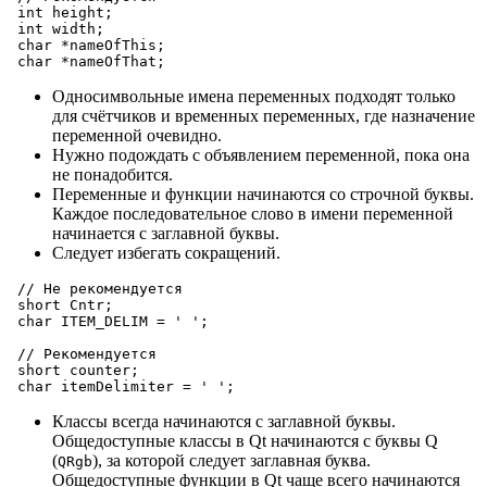
int
 height;

int
 width;

char
 *nameOfThis;

char
Односимвольные имена переменных подходят только
для счётчиков и временных переменных, где назначение
переменной очевидно.
Нужно подождать с объявлением переменной, пока она
не понадобится.
Переменные и функции начинаются со строчной буквы.
Каждое последовательное слово в имени переменной
начинается с заглавной буквы.
Следует избегать сокращений.
// Не рекомендуется
short
 Cntr;

char
 ITEM_DELIM = 
' '
;

// Рекомендуется
short
 counter;

char
 itemDelimiter = 
' '
Классы всегда начинаются с заглавной буквы.
Общедоступные классы в Qt начинаются с буквы Q
(
), за которой следует заглавная буква.
QRgb
Общедоступные функции в Qt чаще всего начинаются