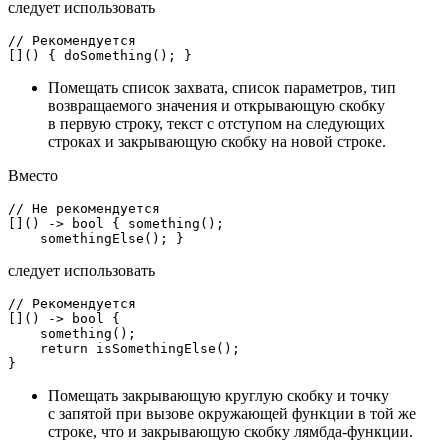
следует использовать
// Рекомендуется
[]() { 
doSomething
Помещать список захвата, список параметров, тип
возвращаемого значения и открывающую скобку
в первую строку, текст с отступом на следующих
строках и закрывающую скобку на новой строке.
Вместо
// Не рекомендуется
[]() -> 
bool
 { 
something
();

somethingElse
следует использовать
// Рекомендуется
[]() -> 
bool
 {

something
();

return
isSomethingElse
();

Помещать закрывающую круглую скобку и точку
с запятой при вызове окружающей функции в той же
строке, что и закрывающую скобку лямбда-функции.