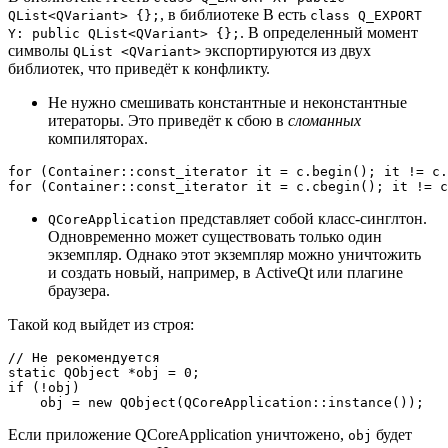
, в библиотеке B есть
QList<QVariant> {};
class Q_EXPORT
. В определенный момент
Y: public QList<QVariant> {};
символы
экспортируются из двух
QList <QVariant>
библиотек, что приведёт к конфликту.
Не нужно смешивать константные и неконстантные
итераторы. Это приведёт к сбою в
сломанных
компиляторах.
for
 (Container::const_iterator it = c.
begin
(); it != c.
for
 (Container::const_iterator it = c.
cbegin
(); it != c
представляет собой класс-синглтон.
QCoreApplication
Одновременно может существовать только один
экземпляр. Однако этот экземпляр можно уничтожить
и создать новый, например, в ActiveQt или плагине
браузера.
Такой код выйдет из строя:
// Не рекомендуется
static
 QObject *obj = 
0
if
 (!obj)

    obj = 
new
QObject
(QCoreApplication::
instance
Если приложение QCoreApplication уничтожено,
будет
obj