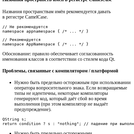
Названия пространствам имён рекомендуется давать
в регистре CamelCase.
// Не рекомендуется
namespace
 appnamespace { 
/* ... */
// Рекомендуется
namespace
 AppNamespace { 
/* ... */
Обоснование: правило обеспечивает согласованность
именования классов в соответствии со стилем кода Qt.
Проблемы, связанные с компилятором / платформой
Нужно быть предельно осторожным при использовании
оператора вопросительного знака. Если возвращаемые
типы не идентичны, некоторые компиляторы
генерируют код, который даёт сбой во время
выполнения (при этом компилятор не выдаёт
предупреждение).
return
 condition ? s : 
"nothing"
; 
// падение при выполн
Нужно быть предельно осторожными