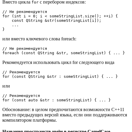
Вместо цикла
с перебором индексов:
for
// Не рекомендуется
for
 (
int
 i = 
0
; i < someStringList.
size
(); ++i) {

const
 QString &
str
(someStringList[i])
;

    ...

или вместо ключевого слова foreach:
// Не рекомендуется
foreach (
const
Рекомендуется использовать цикл for следующего вида
// Рекомендуется
for
 (
const
или
// Рекомендуется
for
 (
const
auto
Обоснование: в целом предпочитаются возможности C++11
вместо предыдущих версий языка, если они поддерживаются
компилятором платформы.
Названия пространств имён в регистре CamelCase