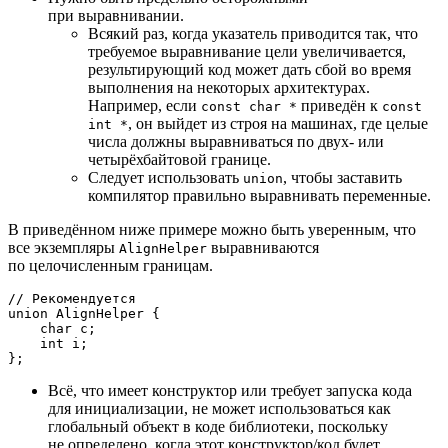
при выравнивании.
Всякий раз, когда указатель приводится так, что
требуемое выравнивание цели увеличивается,
результирующий код может дать сбой во время
выполнения на некоторых архитектурах.
Например, если
приведён к
const char *
const
, он выйдет из строя на машинах, где целые
int *
числа должны выравниваться по двух- или
четырёхбайтовой границе.
Следует использовать
, чтобы заставить
union
компилятор правильно выравнивать переменные.
В приведённом ниже примере можно быть уверенным, что
все экземпляры
выравниваются
AlignHelper
по целочисленным границам.
// Рекомендуется
union
AlignHelper
 {

char
 c;

int
 i;

Всё, что имеет конструктор или требует запуска кода
для инициализации, не может использоваться как
глобальный объект в коде библиотеки, поскольку
не определено, когда этот конструктор/код будет