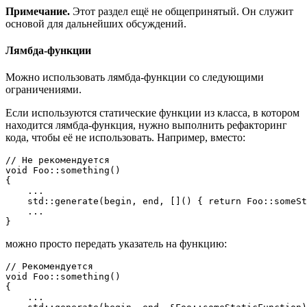
Примечание.
Этот раздел ещё не общепринятый. Он служит
основой для дальнейших обсуждений.
Лямбда-функции
Можно использовать лямбда-функции со следующими
ограничениями.
Если используются статические функции из класса, в котором
находится лямбда-функция, нужно выполнить рефакторинг
кода, чтобы её не использовать. Например, вместо:
// Не рекомендуется
void
Foo::something
()
{

    ...

    std::
generate
(begin, end, []() { 
return
 Foo::
someSt
    ...

можно просто передать указатель на функцию:
// Рекомендуется
void
Foo::something
()
{

    ...
