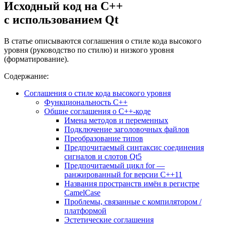
Исходный код на C++
с использованием Qt
В статье описываются соглашения о стиле кода высокого
уровня (руководство по стилю) и низкого уровня
(форматирование).
Содержание:
Соглашения о стиле кода высокого уровня
Функциональность C++
Общие соглашения о C++-коде
Имена методов и переменных
Подключение заголовочных файлов
Преобразование типов
Предпочитаемый синтаксис соединения
сигналов и слотов Qt5
Предпочитаемый цикл for —
ранжированный for версии C++11
Названия пространств имён в регистре
CamelCase
Проблемы, связанные с компилятором /
платформой
Эстетические соглашения