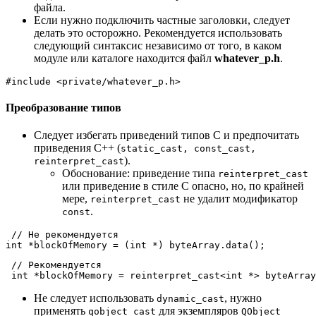
файла.
Если нужно подключить частные заголовки, следует
делать это осторожно. Рекомендуется использовать
следующий синтаксис независимо от того, в каком
модуле или каталоге находится файл
whatever_p.h
.
#
include
<private/whatever_p.h>
Преобразование типов
Следует избегать приведений типов C и предпочитать
приведения C++ (
static_cast, const_cast,
).
reinterpret_cast
Обоснование: приведение типа
reinterpret_cast
или приведение в стиле C опасно, но, по крайней
мере,
не удалит модификатор
reinterpret_cast
.
const
// Не рекомендуется
int
 *blockOfMemory = (
int
 *) byteArray.
data
// Рекомендуется
int
 *blockOfMemory = 
reinterpret_cast
<
int
 *> byteArray
Не следует использовать
, нужно
dynamic_cast
применять
для экземпляров
qobject_cast
QObject