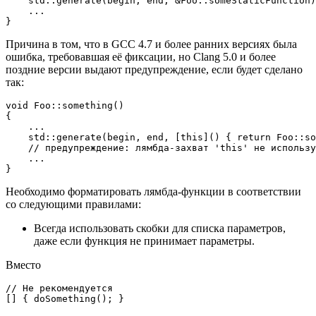
    std::
generate
(begin, end, &Foo::someStaticFunction)
    ...

Причина в том, что в GCC 4.7 и более ранних версиях была
ошибка, требовавшая её фиксации, но Clang 5.0 и более
поздние версии выдают предупреждение, если будет сделано
так:
void
Foo::something
()
{

    ...

    std::
generate
(begin, end, [
this
]() { 
return
 Foo::
so
// предупреждение: лямбда-захват 'this' не использу
    ...

Необходимо форматировать лямбда-функции в соответствии
со следующими правилами:
Всегда использовать скобки для списка параметров,
даже если функция не принимает параметры.
Вместо
// Не рекомендуется
[] { 
doSomething