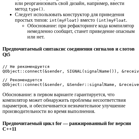
или реорганизовать свой дизайн, например, ввести
метод
.
type()
Следует использовать конструктор для приведения
простых типов:
вместо
.
int(myFloat)
(int)myFloat
Обоснование: при рефакторинге кода компилятор
немедленно сообщит, станет приведение опасным
или нет.
Предпочитаемый синтаксис соединения сигналов и слотов
Qt5
// Не рекомендуется
QObject::
connect
(&sender, 
SIGNAL
(
signalName
()), &receiv
// Рекомендуется
QObject::
connect
Обоснование: в первом варианте гарантируется, что
компилятор может обнаружить проблемы несоответствия
параметров, и обеспечивается незначительное улучшение
производительности во время выполнения.
Предпочитаемый цикл for — ранжированный for версии
C++11