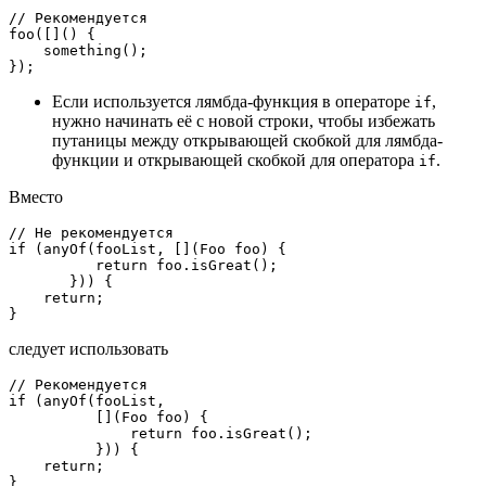
// Рекомендуется
foo
([]() {

something
();

Если используется лямбда-функция в операторе
,
if
нужно начинать её с новой строки, чтобы избежать
путаницы между открывающей скобкой для лямбда-
функции и открывающей скобкой для оператора
.
if
Вместо
// Не рекомендуется
if
 (
anyOf
(fooList, [](Foo foo) {

return
 foo.
isGreat
();

       })) {

return
;

следует использовать
// Рекомендуется
if
 (
anyOf
(fooList,

          [](Foo foo) {

return
 foo.
isGreat
();

          })) {

return
;
