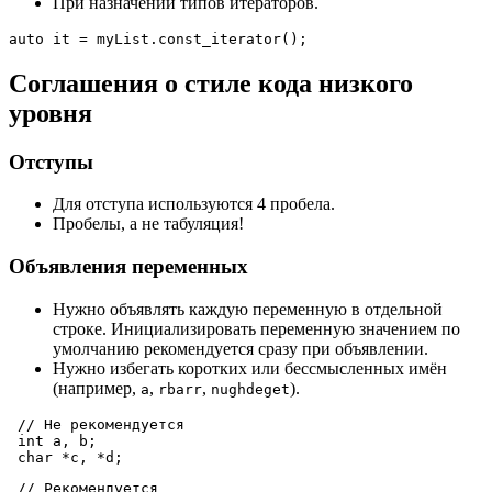
При назначении типов итераторов.
auto
 it = myList.
const_iterator
Соглашения о стиле кода низкого
уровня
Отступы
Для отступа используются 4 пробела.
Пробелы, а не табуляция!
Объявления переменных
Нужно объявлять каждую переменную в отдельной
строке. Инициализировать переменную значением по
умолчанию рекомендуется сразу при объявлении.
Нужно избегать коротких или бессмысленных имён
(например,
,
,
).
a
rbarr
nughdeget
// Не рекомендуется
int
 a, b;

char
// Рекомендуется