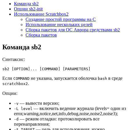
Команда sb2
Опции sb2-init
Использование Scratchbox2
Создание простой программы на C
Использование нескольких целей
Сборка пакетов для ОС Аврора средствами sb2
Сборка пакетов
Команда sb2
Синтаксис:
Если
не указана, запускается оболочка
в среде
COMMAND
bash
.
scratchbox2
Опции:
— вывести версию;
-v
— включить ведение журнала (levels= один из
-L level
error,warning,notice,net,info,debug,noise,noise2,noise3);
— режим отладки: протоколировать все
-d
перенаправления;
— цель для использования, нужно
-t TARGET