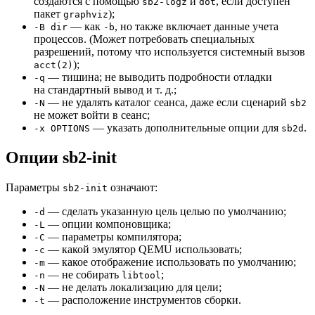
создаются с помощью
и
, если доступен
sb2-logz
dot
пакет
);
graphviz
— как
, но также включает данные учета
-B dir
-b
процессов. (Может потребовать специальных
разрешений, потому что используется системный вызов
);
acct(2)
— тишина; не выводить подробности отладки
-q
на стандартный вывод и т. д.;
— не удалять каталог сеанса, даже если сценарий
-N
sb2
не может войти в сеанс;
— указать дополнительные опции для
.
-x OPTIONS
sb2d
Опции sb2-init
Параметры
означают:
sb2-init
— сделать указанную цель целью по умолчанию;
-d
— опции компоновщика;
-L
— параметры компилятора;
-C
— какой эмулятор QEMU использовать;
-c
— какое отображение использовать по умолчанию;
-m
— не собирать
;
-n
libtool
— не делать локализацию для цели;
-N
— расположение инструментов сборки.
-t