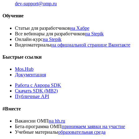
dev-support@omp.ru
Обучение
Статьи для разработчиков
на Хабре
Все вебинары для разработчиков
на Stepik
Онлайн-курс
на Stepik
Видеоматериалы
на официальной странице Вконтакте
Быстрые ссылки
Mos.Hub
Документация
Работа с Аврора SDK
Скачать SDK (MB2)
Публичные API
#Вместе
Вакансии ОМП
на hh.ru
Бета-программа ОМП
принимаем заявки на участие
Учебные материалы
образовательная среда