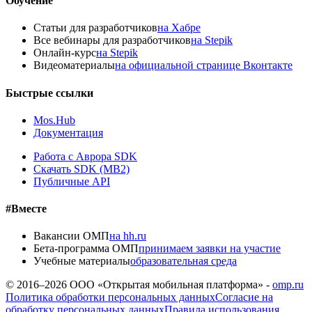
Обучение
Статьи для разработчиков
на Хабре
Все вебинары для разработчиков
на Stepik
Онлайн-курс
на Stepik
Видеоматериалы
на официальной странице Вконтакте
Быстрые ссылки
Mos.Hub
Документация
Работа с Аврора SDK
Скачать SDK (MB2)
Публичные API
#Вместе
Вакансии ОМП
на hh.ru
Бета-программа ОМП
принимаем заявки на участие
Учебные материалы
образовательная среда
© 2016–
2026
ООО «Открытая мобильная платформа» -
omp.ru
Политика обработки персональных данных
Согласие на
обработку персональных данных
Правила использования