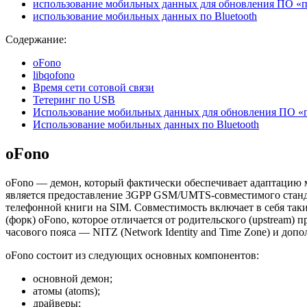
использование мобильных данных для обновления ПО «п
использование мобильных данных по Bluetooth
Содержание:
oFono
libqofono
Время сети сотовой связи
Тетеринг по USB
Использование мобильных данных для обновления ПО «п
Использование мобильных данных по Bluetooth
oFono
oFono — демон, который фактически обеспечивает адаптацию 
является предоставление 3GPP GSM/UMTS-совместимого станда
телефонной книги на SIM. Совместимость включает в себя так
(форк) oFono, которое отличается от родительского (upstream
часового пояса — NITZ (Network Identity and Time Zone) и д
oFono состоит из следующих основных компонентов:
основной демон;
атомы (atoms);
драйверы;