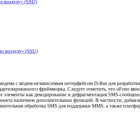
о воздуху» (SSU)
о воздуху» (SSU)
модема с модем-независимым интерфейсом D-Bus для разработк
ртизированного фреймворка. Следует отметить, что oFono явно
ие элементы как декодирование и дефрагментация SMS-сообщени
) проекта наличием дополнительных функций. В частности, добав
ополнительная обработка SMS для поддержки MMS, а также платф