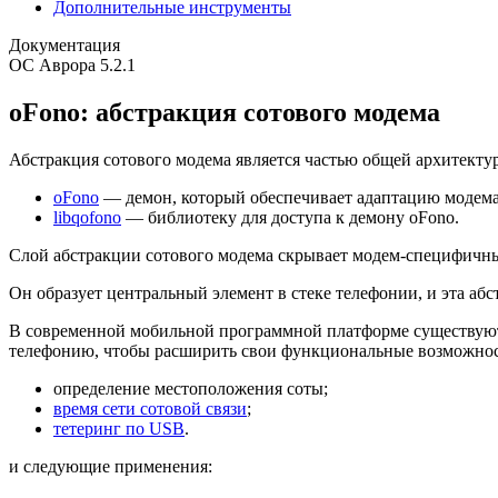
Дополнительные инструменты
Документация
ОС Аврора 5.2.1
oFono: абстракция сотового модема
Абстракция сотового модема является частью общей архитекту
oFono
— демон, который обеспечивает адаптацию модема
libqofono
— библиотеку для доступа к демону oFono.
Слой абстракции сотового модема скрывает модем-специфичны
Он образует центральный элемент в стеке телефонии, и эта абст
В современной мобильной программной платформе существуют 
телефонию, чтобы расширить свои функциональные возможнос
определение местоположения соты;
время сети сотовой связи
;
тетеринг по USB
.
и следующие применения: