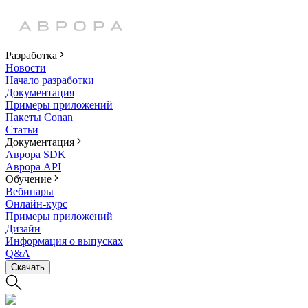
Разработка
Новости
Начало разработки
Документация
Примеры приложений
Пакеты Conan
Статьи
Документация
Аврора SDK
Аврора API
Обучение
Вебинары
Онлайн-курс
Примеры приложений
Дизайн
Информация о выпусках
Q&A
Скачать