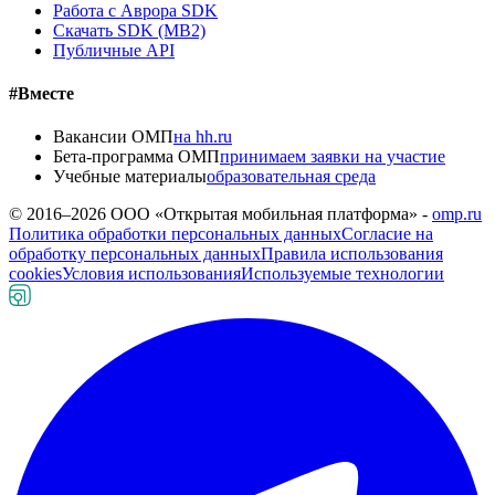
Работа с Аврора SDK
Скачать SDK (MB2)
Публичные API
#Вместе
Вакансии ОМП
на hh.ru
Бета-программа ОМП
принимаем заявки на участие
Учебные материалы
образовательная среда
© 2016–
2026
ООО «Открытая мобильная платформа» -
omp.ru
Политика обработки персональных данных
Согласие на
обработку персональных данных
Правила использования
cookies
Условия использования
Используемые технологии