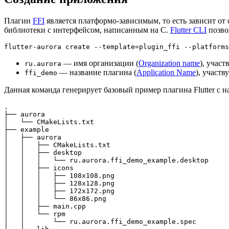
Плагин
FFI
является платформо-зависимым, то есть зависит от
библиотеки с интерфейсом, написанным на C.
Flutter CLI
позво
— имя организации (
Organization name
), учас
ru.aurora
— название плагина (
Application Name
), участв
ffi_demo
Данная команда генерирует базовый пример плагина Flutter с
.

├── aurora

│   └── CMakeLists.txt

├── example

│   ├── aurora

│   │   ├── CMakeLists.txt

│   │   ├── desktop

│   │   │   └── ru.aurora.ffi_demo_example.desktop

│   │   ├── icons

│   │   │   ├── 108x108.png

│   │   │   ├── 128x128.png

│   │   │   ├── 172x172.png

│   │   │   └── 86x86.png

│   │   ├── main.cpp

│   │   └── rpm

│   │       └── ru.aurora.ffi_demo_example.spec
