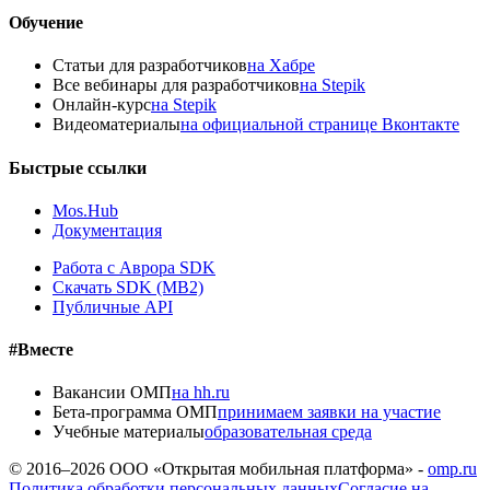
Обучение
Статьи для разработчиков
на Хабре
Все вебинары для разработчиков
на Stepik
Онлайн-курс
на Stepik
Видеоматериалы
на официальной странице Вконтакте
Быстрые ссылки
Mos.Hub
Документация
Работа с Аврора SDK
Скачать SDK (MB2)
Публичные API
#Вместе
Вакансии ОМП
на hh.ru
Бета-программа ОМП
принимаем заявки на участие
Учебные материалы
образовательная среда
© 2016–
2026
ООО «Открытая мобильная платформа» -
omp.ru
Политика обработки персональных данных
Согласие на