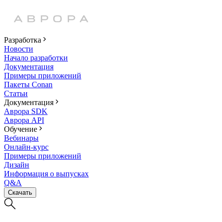
Разработка
Новости
Начало разработки
Документация
Примеры приложений
Пакеты Conan
Статьи
Документация
Аврора SDK
Аврора API
Обучение
Вебинары
Онлайн-курс
Примеры приложений
Дизайн
Информация о выпусках
Q&A
Скачать