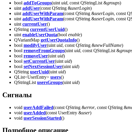
bool
addToGroups
(uint
uid
, const QStringList &
groups
)
uint
addUser
(const QString &
userLogin
)
uint
addUserWithParam
(const QString &
userLogin
, const Q
uint
addUserWithParam
(const QString &
userLogin
, const Q
uint
currentUser
()
QString
currentUserUuid
()
uint
enableUserQuota
(bool
enable
)
QVariantMap
getUserQuotaInfo
()
bool
modifyUser
(uint
uid
, const QString &
newFullName
)
bool
removeFromGroups
(uint
uid
, const QStringList &
group
bool
removeUser
(uint
uid
)
bool
setCurrentUser
(uint
uid
)
bool
setNextSessionUser
(uint
uid
)
QString
userUuid
(uint
uid
)
QList<UserEntry>
users
()
QStringList
usersGroups
(uint
uid
)
Сигналы
void
userAddFailed
(const QString &
error
, const QString &
me
void
userAdded
(const UserEntry &
user
)
void
userSessionStarted
()
Подробное описание