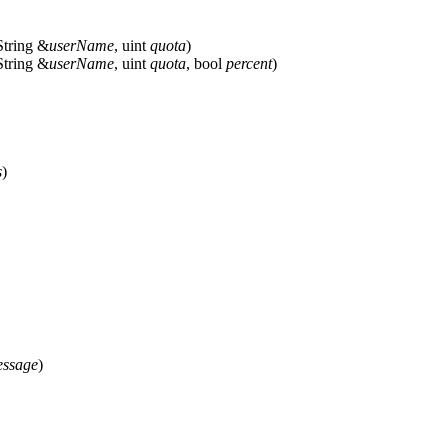
String &
userName
, uint
quota
)
String &
userName
, uint
quota
, bool
percent
)
s
)
ssage
)