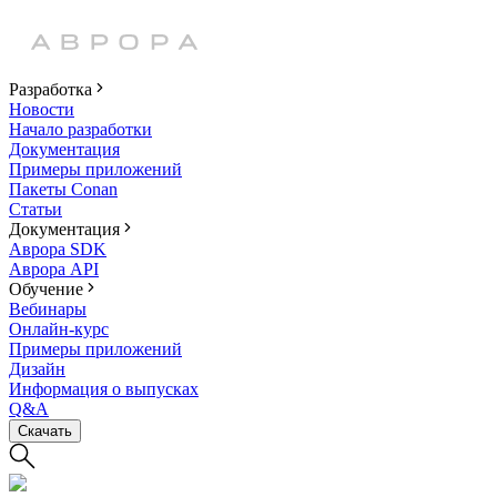
Разработка
Новости
Начало разработки
Документация
Примеры приложений
Пакеты Conan
Статьи
Документация
Аврора SDK
Аврора API
Обучение
Вебинары
Онлайн-курс
Примеры приложений
Дизайн
Информация о выпусках
Q&A
Скачать