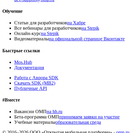
Обучение
Статьи для разработчиков
на Хабре
Все вебинары для разработчиков
на Stepik
Онлайн-курс
на Stepik
Видеоматериалы
на официальной странице Вконтакте
Быстрые ссылки
Mos.Hub
Документация
Работа с Аврора SDK
Скачать SDK (MB2)
Публичные API
#Вместе
Вакансии ОМП
на hh.ru
Бета-программа ОМП
принимаем заявки на участие
Учебные материалы
образовательная среда
© 2016–
2026
ООО «Открытая мобильная платформа» -
omp.ru