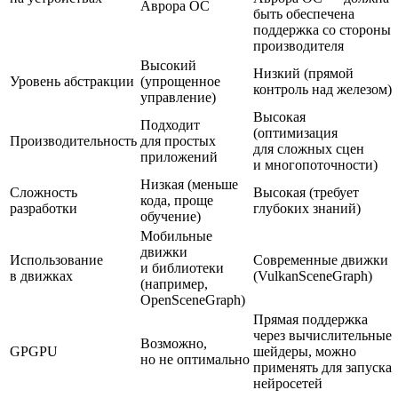
Аврора ОС
быть обеспечена
поддержка со стороны
производителя
Высокий
Низкий (прямой
Уровень абстракции
(упрощенное
контроль над железом)
управление)
Высокая
Подходит
(оптимизация
Производительность
для простых
для сложных сцен
приложений
и многопоточности)
Низкая (меньше
Сложность
Высокая (требует
кода, проще
разработки
глубоких знаний)
обучение)
Мобильные
движки
Использование
Современные движки
и библиотеки
в движках
(VulkanSceneGraph)
(например,
OpenSceneGraph)
Прямая поддержка
через вычислительные
Возможно,
GPGPU
шейдеры, можно
но не оптимально
применять для запуска
нейросетей