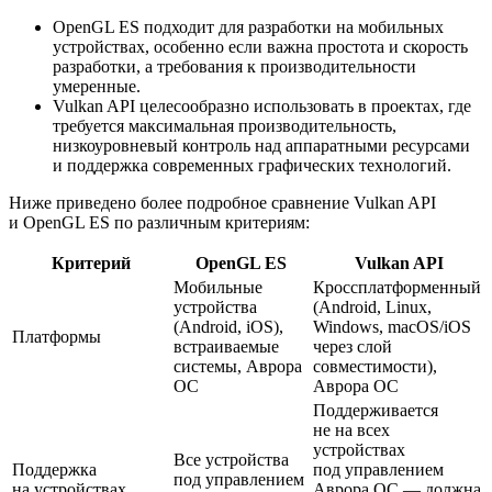
OpenGL ES подходит для разработки на мобильных
устройствах, особенно если важна простота и скорость
разработки, а требования к производительности
умеренные.
Vulkan API целесообразно использовать в проектах, где
требуется максимальная производительность,
низкоуровневый контроль над аппаратными ресурсами
и поддержка современных графических технологий.
Ниже приведено более подробное сравнение Vulkan API
и OpenGL ES по различным критериям:
Критерий
OpenGL ES
Vulkan API
Мобильные
Кроссплатформенный
устройства
(Android, Linux,
(Android, iOS),
Windows, macOS/iOS
Платформы
встраиваемые
через слой
системы, Аврора
совместимости),
ОС
Аврора ОС
Поддерживается
не на всех
устройствах
Все устройства
Поддержка
под управлением
под управлением
на устройствах
Аврора ОС — должна