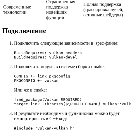
Ограниченная
Полная поддержка
Современные
поддержка
(трассировка лучей,
технологии
новейших
сеточные шейдеры)
функций
Подключение
Подключить следующие зависимости в .spec-файле:
BuildRequires: vulkan-headers

Подключить модуль в системе сборки qmake:
CONFIG
PKGCONFIG
Или же в cmake:
target_link_libraries($
{PROJECT_NAME} Vulkan::Vulk
В результате необходимый функционал можно будет
импортировать в C++ код:
#
include
"vulkan/vulkan.h"