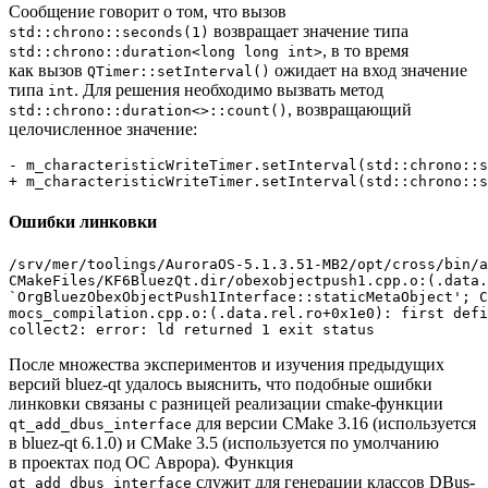
Сообщение говорит о том, что вызов
возвращает значение типа
std::chrono::seconds(1)
, в то время
std::chrono::duration<long long int>
как вызов
ожидает на вход значение
QTimer::setInterval()
типа
. Для решения необходимо вызвать метод
int
, возвращающий
std::chrono::duration<>::count()
целочисленное значение:
- m_characteristicWriteTimer.setInterval(std::chrono::s
+ m_characteristicWriteTimer.setInterval(std::chrono::s
Ошибки линковки
/srv/mer/toolings/AuroraOS-5.1.3.51-MB2/opt/cross/bin/a
CMakeFiles/KF6BluezQt.dir/obexobjectpush1.cpp.o:(.data.
`OrgBluezObexObjectPush1Interface::staticMetaObject'; C
mocs_compilation.cpp.o:(.data.rel.ro+0x1e0): first defi
После множества экспериментов и изучения предыдущих
версий bluez-qt удалось выяснить, что подобные ошибки
линковки связаны с разницей реализации cmake-функции
для версии CMake 3.16 (используется
qt_add_dbus_interface
в bluez-qt 6.1.0) и CMake 3.5 (используется по умолчанию
в проектах под ОС Аврора). Функция
служит для генерации классов DBus-
qt_add_dbus_interface