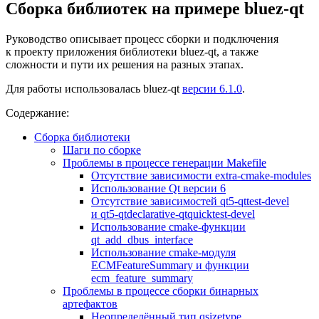
Сборка библиотек на примере bluez-qt
Руководство описывает процесс сборки и подключения
к проекту приложения библиотеки bluez-qt, а также
сложности и пути их решения на разных этапах.
Для работы использовалась bluez-qt
версии 6.1.0
.
Содержание:
Сборка библиотеки
Шаги по сборке
Проблемы в процессе генерации Makefile
Отсутствие зависимости extra-cmake-modules
Использование Qt версии 6
Отсутствие зависимостей qt5-qttest-devel
и qt5-qtdeclarative-qtquicktest-devel
Использование cmake-функции
qt_add_dbus_interface
Использование cmake-модуля
ECMFeatureSummary и функции
ecm_feature_summary
Проблемы в процессе сборки бинарных
артефактов
Неопределённый тип qsizetype