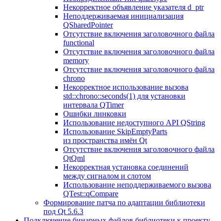
Некорректное объявление указателя d_ptr
Неподдерживаемая инициализация
QSharedPointer
Отсутствие включения заголовочного файла
functional
Отсутствие включения заголовочного файла
memory
Отсутствие включения заголовочного файла
chrono
Некорректное использование вызова
std::chrono::seconds(1) для установки
интервала QTimer
Ошибки линковки
Использование недоступного API QString
Использование SkipEmptyParts
из пространства имён Qt
Отсутствие включения заголовочного файла
QtQml
Некорректная установка соединений
между сигналом и слотом
Использование неподдерживаемого вызова
QTest::qCompare
Формирование патча по адаптации библиотеки
под Qt 5.6.3
Подключение бинарных файлов библиотеки к проекту