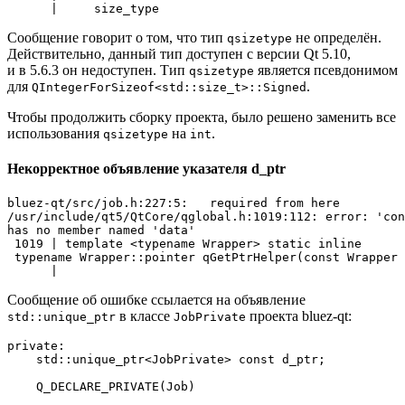
Сообщение говорит о том, что тип
не определён.
qsizetype
Действительно, данный тип доступен с версии Qt 5.10,
и в 5.6.3 он недоступен. Тип
является псевдонимом
qsizetype
для
.
QIntegerForSizeof<std::size_t>::Signed
Чтобы продолжить сборку проекта, было решено заменить все
использования
на
.
qsizetype
int
Некорректное объявление указателя d_ptr
bluez-qt/src/job.h:227:5:   required from here

/usr/include/qt5/QtCore/qglobal.h:1019:112: error: 'con
has no member named 'data'

 1019 | template <typename Wrapper> static inline 

 typename Wrapper::pointer qGetPtrHelper(const Wrapper 
Сообщение об ошибке ссылается на объявление
в классе
проекта bluez-qt:
std::unique_ptr
JobPrivate
private
:

    std::unique_ptr<JobPrivate> 
const
 d_ptr;

Q_DECLARE_PRIVATE