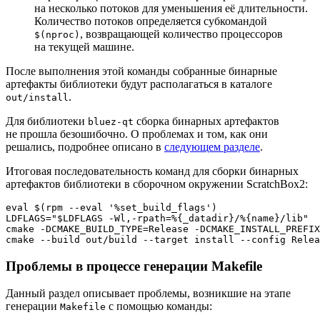
на несколько потоков для уменьшения её длительности.
Количество потоков определяется субкомандой
, возвращающей количество процессоров
$(nproc)
на текущей машине.
После выполнения этой команды собранные бинарные
артефакты библиотеки будут располагаться в каталоге
.
out/install
Для библиотеки
сборка бинарных артефактов
bluez-qt
не прошла безошибочно. О проблемах и том, как они
решались, подробнее описано в
следующем разделе
.
Итоговая последовательность команд для сборки бинарных
артефактов библиотеки в сборочном окружении ScratchBox2:
eval
 $(rpm --
eval
'%set_build_flags'
)

LDFLAGS=
"
$LDFLAGS
 -Wl,-rpath=%{_datadir}/%{name}/lib"
cmake -DCMAKE_BUILD_TYPE=Release -DCMAKE_INSTALL_PREFIX
cmake --build out/build --target install --config Relea
Проблемы в процессе генерации Makefile
Данный раздел описывает проблемы, возникшие на этапе
генерации
с помощью команды:
Makefile