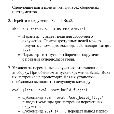
Следующие шаги идентичны для всех сборочных
инструментов.
Перейти в окружение ScratchBox2.
Параметр
задаёт цель для сборочного
-t
окружения. Список доступных целей можно
получить с помощью команды
sdk-manage target
.
list
Параметр
запускает сборочное окружение
-R
с правами суперпользователя.
Установить переменные окружения, отвечающие
за сборку. При обычном запуске окружения ScratchBox2
их настройка не происходит. Для их установки
необходимо выполнить следующую команду:
eval
 $(rpm --
eval
'%set_build_flags'
Субкоманда
rpm --eval '%set_build_flags'
выводит команды для настройки переменных
окружения.
Субкоманда
передаёт вывод первой
eval $(...)