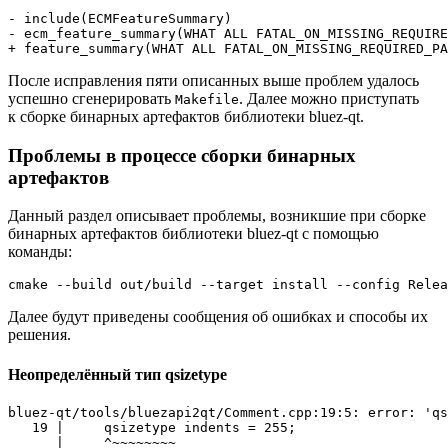
- include(ECMFeatureSummary)
- ecm_feature_summary(WHAT ALL FATAL_ON_MISSING_REQUIRE
+ feature_summary(WHAT ALL FATAL_ON_MISSING_REQUIRED_PA
После исправления пяти описанных выше проблем удалось
успешно сгенерировать
. Далее можно приступать
Makefile
к сборке бинарных артефактов библиотеки bluez-qt.
Проблемы в процессе сборки бинарных
артефактов
Данный раздел описывает проблемы, возникшие при сборке
бинарных артефактов библиотеки bluez-qt с помощью
команды:
cmake --build out/build --target install --config Relea
Далее будут приведены сообщения об ошибках и способы их
решения.
Неопределённый тип qsizetype
bluez-qt/tools/bluezapi2qt/Comment.cpp:19:5: error: 'qs
   19 |     qsizetype indents = 255;

      |     ^~~~~~~~~
