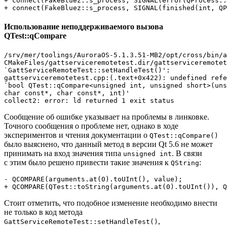
+ connect(FakeBluez::s_process, SIGNAL(error(QProcess::
+ connect(FakeBluez::s_process, SIGNAL(finished(int, QP
Использование неподдерживаемого вызова
QTest::qCompare
/srv/mer/toolings/AuroraOS-5.1.3.51-MB2/opt/cross/bin/a
CMakeFiles/gattserviceremotetest.dir/gattserviceremotet
`GattServiceRemoteTest::setHandleTest()':

gattserviceremotetest.cpp:(.text+0x422): undefined refe
`bool QTest::qCompare<unsigned int, unsigned short>(uns
char const*, char const*, int)'

Сообщение об ошибке указывает на проблемы в линковке.
Точного сообщения о проблеме нет, однако в ходе
экспериментов и чтения документации о
QTest::qCompare()
было выяснено, что данный метод в версии Qt 5.6 не может
принимать на вход значения типа
. В связи
unsigned int
с этим было решено привести такие значения к
:
QString
- QCOMPARE(arguments.at(0).toUInt(), value);
+ QCOMPARE(QTest::toString(arguments.at(0).toUInt()), Q
Стоит отметить, что подобное изменение необходимо внести
не только в код метода
,
GattServiceRemoteTest::setHandleTest()