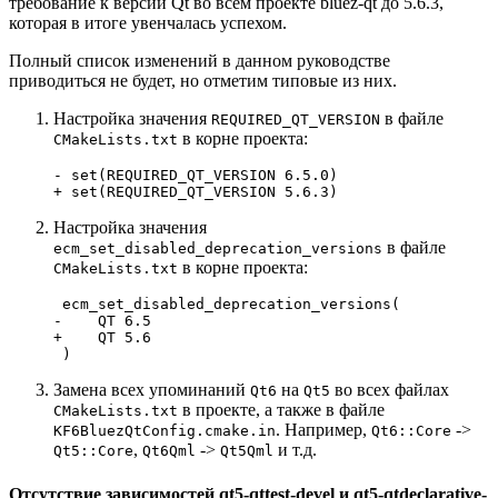
требование к версии Qt во всём проекте bluez-qt до 5.6.3,
которая в итоге увенчалась успехом.
Полный список изменений в данном руководстве
приводиться не будет, но отметим типовые из них.
Настройка значения
в файле
REQUIRED_QT_VERSION
в корне проекта:
CMakeLists.txt
- set(REQUIRED_QT_VERSION 6.5.0)
+ set(REQUIRED_QT_VERSION 5.6.3)
Настройка значения
в файле
ecm_set_disabled_deprecation_versions
в корне проекта:
CMakeLists.txt
-    QT 6.5
+    QT 5.6
Замена всех упоминаний
на
во всех файлах
Qt6
Qt5
в проекте, а также в файле
CMakeLists.txt
. Например,
->
KF6BluezQtConfig.cmake.in
Qt6::Core
,
->
и т.д.
Qt5::Core
Qt6Qml
Qt5Qml
Отсутствие зависимостей qt5-qttest-devel и qt5-qtdeclarative-