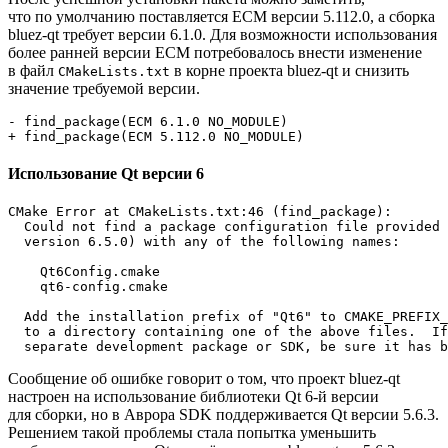
что по умолчанию поставляется ECM версии 5.112.0, а сборка
bluez-qt требует версии 6.1.0. Для возможности использования
более ранней версии ECM потребовалось внести изменение
в файл
в корне проекта bluez-qt и снизить
CMakeLists.txt
значение требуемой версии.
- find_package(ECM 6.1.0 NO_MODULE)
+ find_package(ECM 5.112.0 NO_MODULE)
Использование Qt версии 6
CMake Error at CMakeLists.txt:46 (find_package):

  Could not find a package configuration file provided 
  version 6.5.0) with any of the following names:

    Qt6Config.cmake

    qt6-config.cmake

  Add the installation prefix of "Qt6" to CMAKE_PREFIX_
  to a directory containing one of the above files.  If
Сообщение об ошибке говорит о том, что проект bluez-qt
настроен на использование библиотеки Qt 6-й версии
для сборки, но в Аврора SDK поддерживается Qt версии 5.6.3.
Решением такой проблемы стала попытка уменьшить