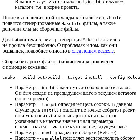
В данном случае это каталог
в текущем
out/build
каталоге, т.е. в корне проекта.
После выполнения этой команды в каталоге
out/build
появятся сгенерированные
-файлы, а также
Makefile
дополнительные сборочные файлы.
Для библиотеки
генерация
-файлов
bluez-qt
Makefile
не прошла безошибочно. О проблемах и том, как они
решались, подробнее описано в
следующем разделе
.
Сборка бинарных файлов библиотеки выполняется
с помощью команды:
cmake --build out/build --target install --config Relea
Параметр
задаёт путь до сборочного каталога.
--build
Он был создан на предыдущем шаге в текущем каталога
(корне проекта).
Параметр
определяет цель сборки. В данном
--target
случае цель
позволит не только собрать проект,
install
но и установить бинарные артефакты в каталог,
указанный в качестве значения для параметра
-
на предыдущем шаге.
DCMAKE_INSTALL_PREFIX:PATH
Параметр
задаёт тип сборки (Release).
--config
Параметр
позволяет распараллелить сборку
--parallel