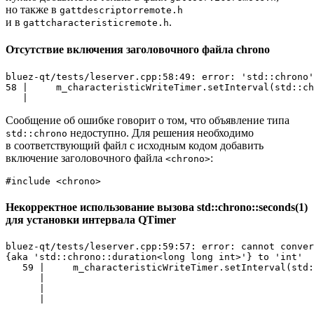
но также в
gattdescriptorremote.h
и в
.
gattcharacteristicremote.h
Отсутствие включения заголовочного файла chrono
bluez-qt/tests/leserver.cpp:58:49: error: 'std::chrono'
58 |     m_characteristicWriteTimer.setInterval(std::ch
Сообщение об ошибке говорит о том, что объявление типа
недоступно. Для решения необходимо
std::chrono
в соответствующий файл с исходным кодом добавить
включение заголовочного файла
:
<chrono>
#
include
<chrono>
Некорректное использование вызова std::chrono::seconds(1)
для установки интервала QTimer
bluez-qt/tests/leserver.cpp:59:57: error: cannot conver
{aka 'std::chrono::duration<long long int>'} to 'int'

   59 |     m_characteristicWriteTimer.setInterval(std:
      |                                                
      |                                                