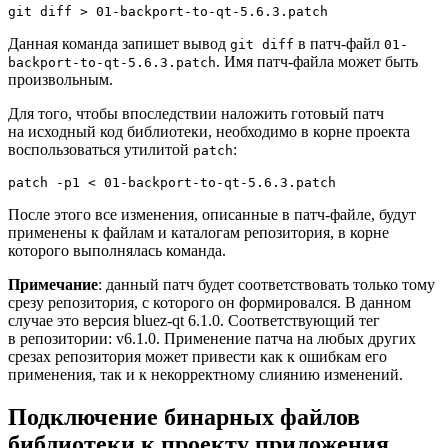
Данная команда запишет вывод
в патч-файл
git diff
01-
. Имя патч-файла может быть
backport-to-qt-5.6.3.patch
произвольным.
Для того, чтобы впоследствии наложить готовый патч
на исходный код библиотеки, необходимо в корне проекта
воспользоваться утилитой
:
patch
После этого все изменения, описанные в патч-файле, будут
применены к файлам и каталогам репозитория, в корне
которого выполнялась команда.
Примечание
: данный патч будет соответствовать только тому
срезу репозитория, с которого он формировался. В данном
случае это версия bluez-qt 6.1.0. Соответствующий тег
в репозитории: v6.1.0. Применение патча на любых других
срезах репозитория может привести как к ошибкам его
применения, так и к некорректному слиянию изменений.
Подключение бинарных файлов
библиотеки к проекту приложения