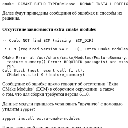
cmake -DCMAKE_BUILD_TYPE=Release -DCMAKE_INSTALL_PREFIX
Далее будут приведены сообщения об ошибках и способы их
решения.
Отсутствие зависимости extra-cmake-modules
-- Could NOT find ECM (missing: ECM_DIR)

-- 

 * ECM (required version >= 6.1.0), Extra CMake Modules
CMake Error at /usr/share/cmake/Modules/FeatureSummary.
  feature_summary() Error: REQUIRED package(s) are miss
  run.

Call Stack (most recent call first):

Сообщение об ошибке прямо говорит об отсутствии "Extra
CMake Modules" (ECM) в сборочном окружении, а также
о том, что для сборки требуется версия 6.1.0.
Данные модули пришлось установить "вручную" с помощью
утилиты
:
zypper
После успешной установки пакета можно заметить,