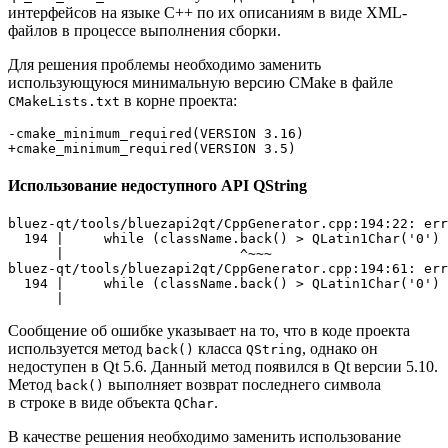
интерфейсов на языке C++ по их описаниям в виде XML-
файлов в процессе выполнения сборки.
Для решения проблемы необходимо заменить
использующуюся минимальную версию CMake в файле
в корне проекта:
CMakeLists.txt
-cmake_minimum_required(VERSION 3.16)
+cmake_minimum_required(VERSION 3.5)
Использование недоступного API QString
bluez-qt/tools/bluezapi2qt/CppGenerator.cpp:194:22: err
  194 |     while (className.back() > QLatin1Char('0') 
      |                      ^~~~

bluez-qt/tools/bluezapi2qt/CppGenerator.cpp:194:61: err
  194 |     while (className.back() > QLatin1Char('0') 
Сообщение об ошибке указывает на то, что в коде проекта
используется метод
класса
, однако он
back()
QString
недоступен в Qt 5.6. Данный метод появился в Qt версии 5.10.
Метод
выполняет возврат последнего символа
back()
в строке в виде объекта
.
QChar
В качестве решения необходимо заменить использование