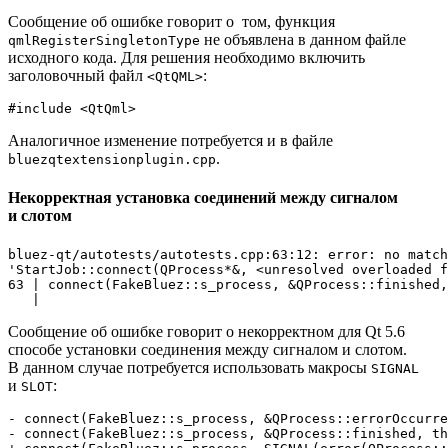
Сообщение об ошибке говорит о том, функция
не объявлена в данном файле
qmlRegisterSingletonType
исходного кода. Для решения необходимо включить
заголовочный файл
:
<QtQML>
#
include
<QtQml>
Аналогичное изменение потребуется и в файле
.
bluezqtextensionplugin.cpp
Некорректная установка соединений между сигналом
и слотом
bluez-qt/autotests/autotests.cpp:63:12: error: no match
'StartJob::connect(QProcess*&, <unresolved overloaded f
63 | connect(FakeBluez::s_process, &QProcess::finished,
Сообщение об ошибке говорит о некорректном для Qt 5.6
способе установки соединения между сигналом и слотом.
В данном случае потребуется использовать макросы
SIGNAL
и
:
SLOT
- connect(FakeBluez::s_process, &QProcess::errorOccurr
- connect(FakeBluez::s_process, &QProcess::finished, th