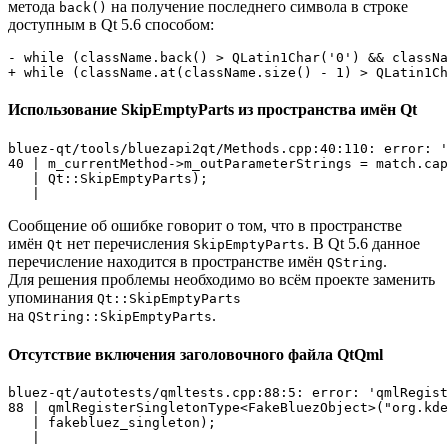
метода
на получение последнего символа в строке
back()
доступным в Qt 5.6 способом:
- while (className.back() > QLatin1Char('0') && classNa
+ while (className.at(className.size() - 1) > QLatin1Ch
Использование SkipEmptyParts из пространства имён Qt
bluez-qt/tools/bluezapi2qt/Methods.cpp:40:110: error: '
40 | m_currentMethod->m_outParameterStrings = match.cap
   | Qt::SkipEmptyParts);

Сообщение об ошибке говорит о том, что в пространстве
имён
нет перечисления
. В Qt 5.6 данное
Qt
SkipEmptyParts
перечисление находится в пространстве имён
.
QString
Для решения проблемы необходимо во всём проекте заменить
упоминания
Qt::SkipEmptyParts
на
.
QString::SkipEmptyParts
Отсутствие включения заголовочного файла QtQml
bluez-qt/autotests/qmltests.cpp:88:5: error: 'qmlRegist
88 | qmlRegisterSingletonType<FakeBluezObject>("org.kde
   | fakebluez_singleton);
