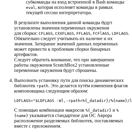
субкоманды на вход встроенной в Bash команды
, которая исполняет команды в рамках
eval
текущей сессии интерпретатора.
В результате выполнения данной команды будут
установлены значения переменных окружения
для сборки:
,
,
,
,
.
CFLAGS
CXXFLAGS
FFLAGS
FCFlAGS
LDFLAGS
Обязательно следует учитывать их наличие и их
значения. Затирание значений данных переменных
может привести к проблемам сборки бинарных
артефактов.
Следует обратить внимание, что при завершении
работы окружения ScratchBox2 установленные
переменные окружения будут сброшены.
Выполнить установку пути для поиска динамических
библиотек
. Это делается путём изменения флагов
rpath
компоновщика следующим образом:
LDFLAGS=
"
$LDFLAGS
 -Wl,-rpath=%{_datadir}/%{name}/l
С помощью комбинации макросов
и
%{_datadir}
%
указывается стандартное для ОС Аврора
{name}
расположение разделяемых библиотек, поставляемых
вместе с приложением.