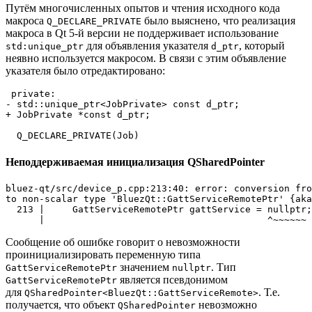
Путём многочисленных опытов и чтения исходного кода
макроса
было выяснено, что реализация
Q_DECLARE_PRIVATE
макроса в Qt 5-й версии не поддерживает использование
для объявления указателя
, который
std:unique_ptr
d_ptr
неявно используется макросом. В связи с этим объявление
указателя было отредактировано:
- std::unique_ptr<JobPrivate> const d_ptr;
+ JobPrivate *const d_ptr;
Неподдерживаемая инициализация QSharedPointer
bluez-qt/src/device_p.cpp:213:40: error: conversion fro
to non-scalar type 'BluezQt::GattServiceRemotePtr' {aka
  213 |     GattServiceRemotePtr gattService = nullptr;

Сообщение об ошибке говорит о невозможности
проинициализировать переменную типа
значением
. Тип
GattServiceRemotePtr
nullptr
является псевдонимом
GattServiceRemotePtr
для
. Т.е.
QSharedPointer<BluezQt::GattServiceRemote>
получается, что объект
невозможно
QSharedPointer