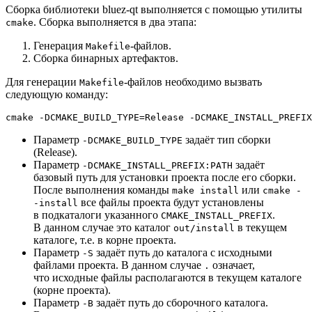
Сборка библиотеки bluez-qt выполняется с помощью утилиты
. Сборка выполняется в два этапа:
cmake
Генерация
-файлов.
Makefile
Сборка бинарных артефактов.
Для генерации
-файлов необходимо вызвать
Makefile
следующую команду:
cmake -DCMAKE_BUILD_TYPE=Release -DCMAKE_INSTALL_PREFIX
Параметр
задаёт тип сборки
-DCMAKE_BUILD_TYPE
(Release).
Параметр
задаёт
-DCMAKE_INSTALL_PREFIX:PATH
базовый путь для установки проекта после его сборки.
После выполнения команды
или
make install
cmake -
все файлы проекта будут установлены
-install
в подкаталоги указанного
.
CMAKE_INSTALL_PREFIX
В данном случае это каталог
в текущем
out/install
каталоге, т.е. в корне проекта.
Параметр
задаёт путь до каталога с исходными
-S
файлами проекта. В данном случае
означает,
.
что исходные файлы располагаются в текущем каталоге
(корне проекта).
Параметр
задаёт путь до сборочного каталога.
-B