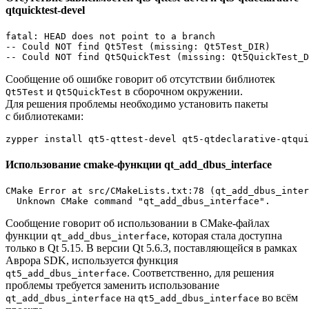
qtquicktest-devel
fatal: HEAD does not point to a branch

-- Could NOT find Qt5Test (missing: Qt5Test_DIR)

Сообщение об ошибке говорит об отсутствии библиотек
и
в сборочном окружении.
Qt5Test
Qt5QuickTest
Для решения проблемы необходимо установить пакеты
с библиотеками:
Использование cmake-функции qt_add_dbus_interface
CMake Error at src/CMakeLists.txt:78 (qt_add_dbus_inter
Сообщение говорит об использовании в CMake-файлах
функции
, которая стала доступна
qt_add_dbus_interface
только в Qt 5.15. В версии Qt 5.6.3, поставляющейся в рамках
Аврора SDK, используется функция
. Соответственно, для решения
qt5_add_dbus_interface
проблемы требуется заменить использование
на
во всём
qt_add_dbus_interface
qt5_add_dbus_interface