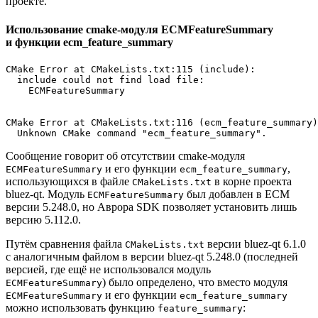
проекте.
Использование cmake-модуля ECMFeatureSummary
и функции ecm_feature_summary
CMake Error at CMakeLists.txt:115 (include):

  include could not find load file:

    ECMFeatureSummary

CMake Error at CMakeLists.txt:116 (ecm_feature_summary)
Сообщение говорит об отсутствии cmake-модуля
и его функции
,
ECMFeatureSummary
ecm_feature_summary
использующихся в файле
в корне проекта
CMakeLists.txt
bluez-qt. Модуль
был добавлен в ECM
ECMFeatureSummary
версии 5.248.0, но Аврора SDK позволяет установить лишь
версию 5.112.0.
Путём сравнения файла
версии bluez-qt 6.1.0
CMakeLists.txt
с аналогичным файлом в версии bluez-qt 5.248.0 (последней
версией, где ещё не использовался модуль
) было определено, что вместо модуля
ECMFeatureSummary
и его функции
ECMFeatureSummary
ecm_feature_summary
можно использовать функцию
:
feature_summary