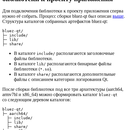
Для подключения библиотеки к проекту приложения сперва
нужно её собрать. Процесс сборки bluez-qt был описан
выше
.
Структура каталогов собранных артефактов bluez-qt:
bluez-qt/

├─ include/

├─ lib/

В каталоге
располагаются заголовочные
include/
файлы библиотеки.
В каталоге
располагаются бинарные файлы
lib/
библиотеки (
).
*.so
В каталоге
располагаются дополнительные
share/
файлы с описанием категории логирования Qt.
После сборки библиотеки под все три архитектуры (aarch64,
armv7hl и x86_64) можно сформировать каталог
bluez-qt
со следующим деревом каталогов:
bluez-qt/

├─ aarch64/

  ├─ include/

  ├─ lib/

  ├─ share/
