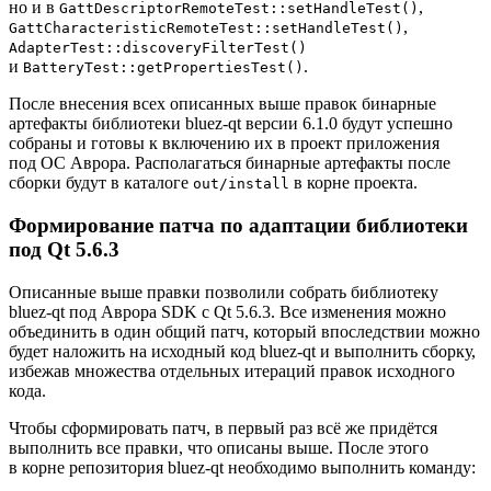
но и в
,
GattDescriptorRemoteTest::setHandleTest()
,
GattCharacteristicRemoteTest::setHandleTest()
AdapterTest::discoveryFilterTest()
и
.
BatteryTest::getPropertiesTest()
После внесения всех описанных выше правок бинарные
артефакты библиотеки bluez-qt версии 6.1.0 будут успешно
собраны и готовы к включению их в проект приложения
под ОС Аврора. Располагаться бинарные артефакты после
сборки будут в каталоге
в корне проекта.
out/install
Формирование патча по адаптации библиотеки
под Qt 5.6.3
Описанные выше правки позволили собрать библиотеку
bluez-qt под Аврора SDK с Qt 5.6.3. Все изменения можно
объединить в один общий патч, который впоследствии можно
будет наложить на исходный код bluez-qt и выполнить сборку,
избежав множества отдельных итераций правок исходного
кода.
Чтобы сформировать патч, в первый раз всё же придётся
выполнить все правки, что описаны выше. После этого
в корне репозитория bluez-qt необходимо выполнить команду: