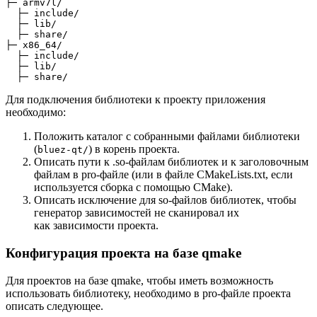
├─ armv7l/

  ├─ include/

  ├─ lib/

  ├─ share/

├─ x86_64/

  ├─ include/

  ├─ lib/

Для подключения библиотеки к проекту приложения
необходимо:
Положить каталог с собранными файлами библиотеки
(
) в корень проекта.
bluez-qt/
Описать пути к .so-файлам библиотек и к заголовочным
файлам в pro-файле (или в файле CMakeLists.txt, если
используется сборка с помощью CMake).
Описать исключение для so-файлов библиотек, чтобы
генератор зависимостей не сканировал их
как зависимости проекта.
Конфигурация проекта на базе qmake
Для проектов на базе qmake, чтобы иметь возможность
использовать библиотеку, необходимо в pro-файле проекта
описать следующее.