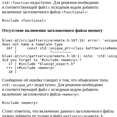
недоступно. Для решения необходимо
std::function
в соответствующий файл с исходным кодом добавить
включение заголовочного файла
:
<functional>
#
include
<functional>
Отсутствие включения заголовочного файла memory
bluez-qt/src/gattserviceremote.h:167:16: error: 'unique
does not name a template type

  167 |     const std::unique_ptr<class GattServiceRemo
      |                ^~~~~~~~~~

bluez-qt/src/gattserviceremote.h:18:1: note: 'std::uniq
did you forget to '#include <memory>'?

   17 | #include "bluezqt_export.h"

  +++ |+#include <memory>

Сообщение об ошибке говорит о том, что объявление типа
недоступно. Для решения необходимо
std::unique_ptr
в соответствующий файл с исходным кодом добавить
включение заголовочного файла
:
<memory>
#
include
<memory>
Стоит отметить, что включение данного заголовочного файла
нужно добавить не только в файл
,
gattserviceremote.h