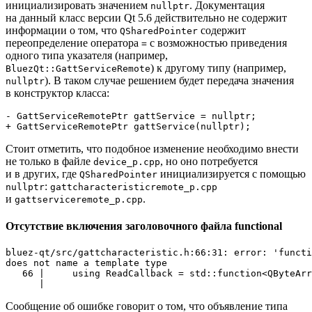
инициализировать значением
. Документация
nullptr
на данный класс версии Qt 5.6 действительно не содержит
информации о том, что
содержит
QSharedPointer
переопределение оператора
с возможностью приведения
=
одного типа указателя (например,
) к другому типу (например,
BluezQt::GattServiceRemote
). В таком случае решением будет передача значения
nullptr
в конструктор класса:
- GattServiceRemotePtr gattService = nullptr;
+ GattServiceRemotePtr gattService(nullptr);
Стоит отметить, что подобное изменение необходимо внести
не только в файле
, но оно потребуется
device_p.cpp
и в других, где
инициализируется с помощью
QSharedPointer
:
nullptr
gattcharacteristicremote_p.cpp
и
.
gattserviceremote_p.cpp
Отсутствие включения заголовочного файла functional
bluez-qt/src/gattcharacteristic.h:66:31: error: 'functi
does not name a template type

   66 |     using ReadCallback = std::function<QByteArr
Сообщение об ошибке говорит о том, что объявление типа