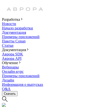
Разработка
Новости
Начало разработки
Документация
Примеры приложений
Пакеты Conan
Статьи
Документация
Аврора SDK
Аврора API
Обучение
Вебинары
Онлайн-курс
Примеры приложений
Дизайн
Информация о выпусках
Q&A
Скачать