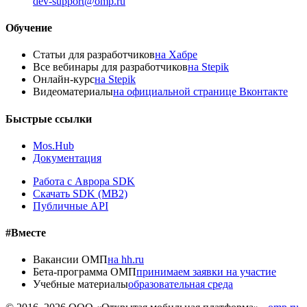
dev-support@omp.ru
Обучение
Статьи для разработчиков
на Хабре
Все вебинары для разработчиков
на Stepik
Онлайн-курс
на Stepik
Видеоматериалы
на официальной странице Вконтакте
Быстрые ссылки
Mos.Hub
Документация
Работа с Аврора SDK
Скачать SDK (MB2)
Публичные API
#Вместе
Вакансии ОМП
на hh.ru
Бета-программа ОМП
принимаем заявки на участие
Учебные материалы
образовательная среда