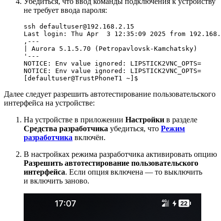
Убедиться, что ввод команды подключения к устройству
не требует ввода пароля:
ssh defaultuser@192.168.2.15

Last login: Thu Apr  3 12:35:09 2025 from 192.168.
,---

| Aurora 5.1.5.70 (Petropavlovsk-Kamchatsky)

'---

NOTICE: Env value ignored: LIPSTICK2VNC_OPTS=

NOTICE: Env value ignored: LIPSTICK2VNC_OPTS=

Далее следует разрешить автотестирование пользовательского
интерфейса на устройстве:
На устройстве в приложении
Настройки
в разделе
Средства разработчика
убедиться, что
Режим
разработчика
включён.
В настройках режима разработчика активировать опцию
Разрешить автотестирование пользовательского
интерфейса
. Если опция включена — то выключить
и включить заново.