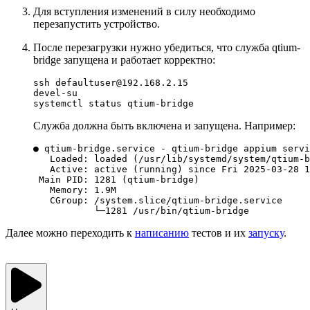
Для вступления изменений в силу необходимо
перезапустить устройство.
После перезагрузки нужно убедиться, что служба qtium-
bridge запущена и работает корректно:
ssh defaultuser@192.168.2.15

devel-su

Служба должна быть включена и запущена. Например:
● qtium-bridge.service - qtium-bridge appium servi
   Loaded: loaded (/usr/lib/systemd/system/qtium-b
   Active: active (running) since Fri 2025-03-28 1
 Main PID: 1281 (qtium-bridge)

   Memory: 1.9M

   CGroup: /system.slice/qtium-bridge.service

Далее можно переходить к
написанию
тестов и их
запуску
.