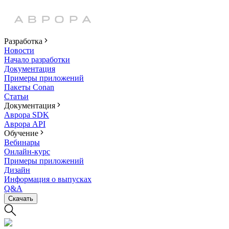
Разработка
Новости
Начало разработки
Документация
Примеры приложений
Пакеты Conan
Статьи
Документация
Аврора SDK
Аврора API
Обучение
Вебинары
Онлайн-курс
Примеры приложений
Дизайн
Информация о выпусках
Q&A
Скачать