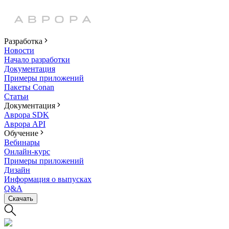
Разработка
Новости
Начало разработки
Документация
Примеры приложений
Пакеты Conan
Статьи
Документация
Аврора SDK
Аврора API
Обучение
Вебинары
Онлайн-курс
Примеры приложений
Дизайн
Информация о выпусках
Q&A
Скачать