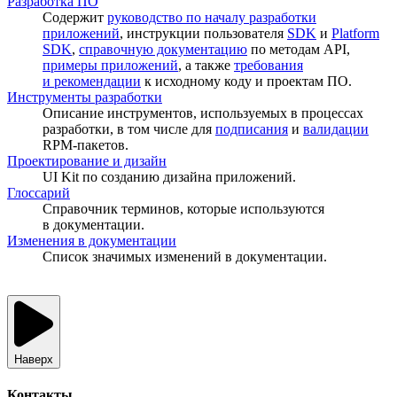
Разработка ПО
Содержит
руководство по началу разработки
приложений
, инструкции пользователя
SDK
и
Platform
SDK
,
справочную документацию
по методам API,
примеры приложений
, а также
требования
и рекомендации
к исходному коду и проектам ПО.
Инструменты разработки
Описание инструментов, используемых в процессах
разработки, в том числе для
подписания
и
валидации
RPM-пакетов.
Проектирование и дизайн
UI Kit по созданию дизайна приложений.
Глоссарий
Справочник терминов, которые используются
в документации.
Изменения в документации
Список значимых изменений в документации.
Наверх
Контакты