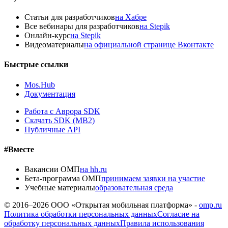
Статьи для разработчиков
на Хабре
Все вебинары для разработчиков
на Stepik
Онлайн-курс
на Stepik
Видеоматериалы
на официальной странице Вконтакте
Быстрые ссылки
Mos.Hub
Документация
Работа с Аврора SDK
Скачать SDK (MB2)
Публичные API
#Вместе
Вакансии ОМП
на hh.ru
Бета-программа ОМП
принимаем заявки на участие
Учебные материалы
образовательная среда
© 2016–
2026
ООО «Открытая мобильная платформа» -
omp.ru
Политика обработки персональных данных
Согласие на
обработку персональных данных
Правила использования