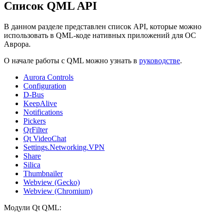
Список QML API
В данном разделе представлен список API, которые можно
использовать в QML-коде нативных приложений для ОС
Аврора.
О начале работы с QML можно узнать в
руководстве
.
Aurora Controls
Configuration
D-Bus
KeepAlive
Notifications
Pickers
QrFilter
Qt VideoChat
Settings.Networking.VPN
Share
Silica
Thumbnailer
Webview (Gecko)
Webview (Chromium)
Модули Qt QML: