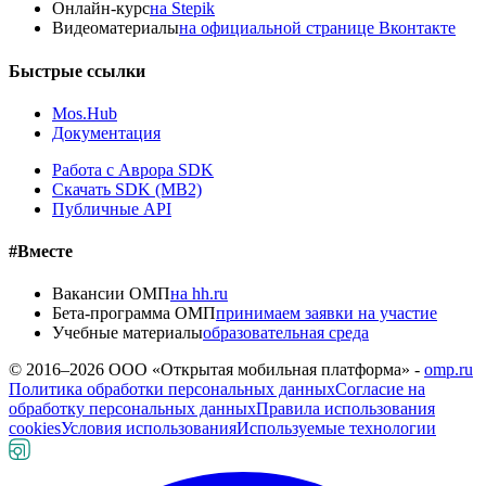
Онлайн-курс
на Stepik
Видеоматериалы
на официальной странице Вконтакте
Быстрые ссылки
Mos.Hub
Документация
Работа с Аврора SDK
Скачать SDK (MB2)
Публичные API
#Вместе
Вакансии ОМП
на hh.ru
Бета-программа ОМП
принимаем заявки на участие
Учебные материалы
образовательная среда
© 2016–
2026
ООО «Открытая мобильная платформа» -
omp.ru
Политика обработки персональных данных
Согласие на
обработку персональных данных
Правила использования
cookies
Условия использования
Используемые технологии