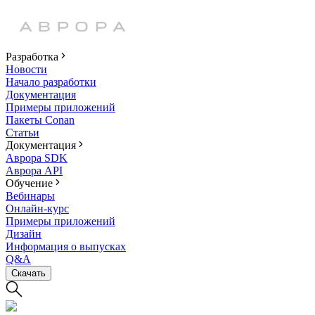
Разработка
Новости
Начало разработки
Документация
Примеры приложений
Пакеты Conan
Статьи
Документация
Аврора SDK
Аврора API
Обучение
Вебинары
Онлайн-курс
Примеры приложений
Дизайн
Информация о выпусках
Q&A
Скачать