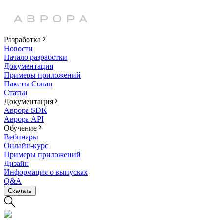
Разработка
Новости
Начало разработки
Документация
Примеры приложений
Пакеты Conan
Статьи
Документация
Аврора SDK
Аврора API
Обучение
Вебинары
Онлайн-курс
Примеры приложений
Дизайн
Информация о выпусках
Q&A
Скачать