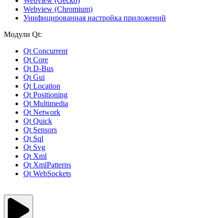
Webview (Gecko)
Webview (Chromium)
Унифицированная настройка приложений
Модули Qt:
Qt Concurrent
Qt Core
Qt D-Bus
Qt Gui
Qt Location
Qt Positioning
Qt Multimedia
Qt Network
Qt Quick
Qt Sensors
Qt Sql
Qt Svg
Qt Xml
Qt XmlPatterns
Qt WebSockets