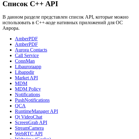
Список C++ API
В данном разделе представлен список API, которые можно
использовать в C++-коде нативных приложений для ОС
Аврора.
AmberPDF
AmberPDF
Aurora Contacts
Call Service
ConnMan
Libauroraapp
Libappdir
Market API
MDM
MDM Policy
Notifications
PushNotifications
QCA
RuntimeManager API
Qt VideoChat
ScreenGrab API
StreamCamera
WebRTC API