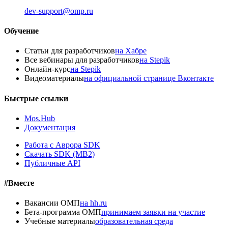
dev-support@omp.ru
Обучение
Статьи для разработчиков
на Хабре
Все вебинары для разработчиков
на Stepik
Онлайн-курс
на Stepik
Видеоматериалы
на официальной странице Вконтакте
Быстрые ссылки
Mos.Hub
Документация
Работа с Аврора SDK
Скачать SDK (MB2)
Публичные API
#Вместе
Вакансии ОМП
на hh.ru
Бета-программа ОМП
принимаем заявки на участие
Учебные материалы
образовательная среда