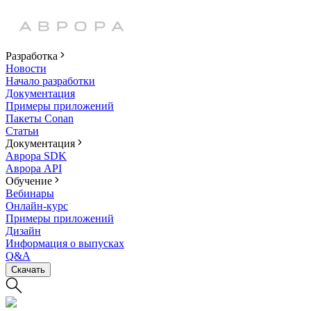
Разработка
Новости
Начало разработки
Документация
Примеры приложений
Пакеты Conan
Статьи
Документация
Аврора SDK
Аврора API
Обучение
Вебинары
Онлайн-курс
Примеры приложений
Дизайн
Информация о выпусках
Q&A
Скачать