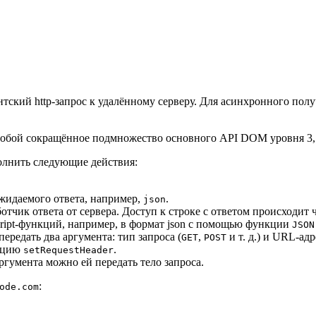
кий http-запрос к удалённому серверу. Для асинхронного полу
обой сокращённое подмножество основного API DOM уровня 3, 
полнить следующие действия:
жидаемого ответа, например,
.
json
тчик ответа от сервера. Доступ к строке с ответом происходит 
ript-функций, например, в формат json с помощью функции
JSON
передать два аргумента: тип запроса (
,
и т. д.) и URL-адр
GET
POST
нкцию
.
setRequestHeader
аргумента можно ей передать тело запроса.
:
ode.com