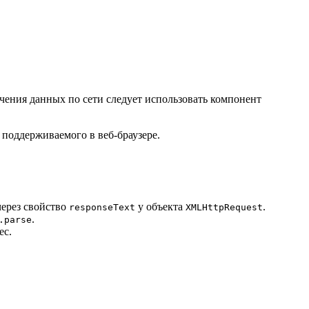
чения данных по сети следует использовать компонент
поддерживаемого в веб-браузере.
через свойство
у объекта
.
responseText
XMLHttpRequest
.
.parse
ес.