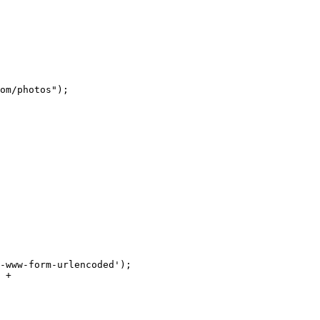
om/photos"
);

-www-form-urlencoded'
);

 +
