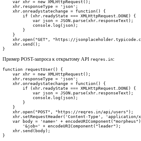
var
 xhr = 
new
 XMLHttpRequest();

    xhr.responseType = 
'json'
;

    xhr.onreadystatechange = 
function
(
) 
{

if
 (xhr.readyState === XMLHttpRequest.DONE) {

var
 json = 
JSON
.parse(xhr.responseText);

console
.log(json);

        }

    }

    xhr.open(
"GET"
, 
"https://jsonplaceholder.typicode.c
    xhr.send();

Пример POST-запроса к открытому API
:
reqres.in
function
requestUser
(
) 
{

var
 xhr = 
new
 XMLHttpRequest();

    xhr.responseType = 
'json'
;

    xhr.onreadystatechange = 
function
(
) 
{

if
 (xhr.readyState === XMLHttpRequest.DONE) {

var
 json = 
JSON
.parse(xhr.responseText);

console
.log(json);

        }

    }

    xhr.open(
"POST"
, 
"https://reqres.in/api/users"
);

    xhr.setRequestHeader(
'Content-Type'
, 
'application/x
var
 body = 
'name='
 + 
encodeURIComponent
(
"morpheus"
)
'&job='
 + 
encodeURIComponent
(
"leader"
);

    xhr.send(body);
