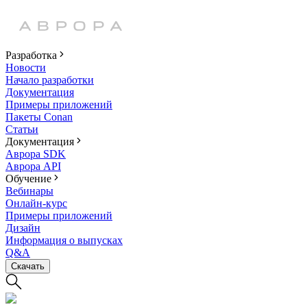
Разработка
Новости
Начало разработки
Документация
Примеры приложений
Пакеты Conan
Статьи
Документация
Аврора SDK
Аврора API
Обучение
Вебинары
Онлайн-курс
Примеры приложений
Дизайн
Информация о выпусках
Q&A
Скачать