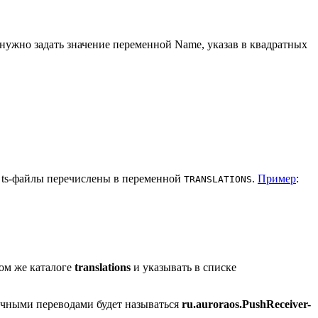
 нужно задать значение переменной Name, указав в квадратных
а ts-файлы перечислены в переменной
.
Пример
:
TRANSLATIONS
том же каталоге
translations
и указывать в списке
ычными переводами будет называться
ru.auroraos.PushReceiver-