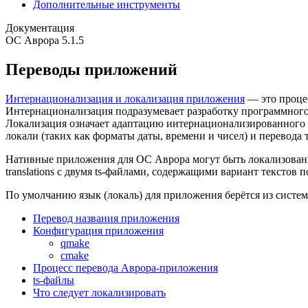
Дополнительные инструменты
Документация
ОС Аврора 5.1.5
Переводы приложений
Интернационализация и локализация приложения
— это проце
Интернационализация подразумевает разработку программного 
Локализация означает адаптацию интернационализированного 
локали (таких как форматы даты, времени и чисел) и перевода т
Нативные приложения для ОС Аврора могут быть локализованы
translations с двумя ts-файлами, содержащими вариант текстов 
По умолчанию язык (локаль) для приложения берётся из систе
Перевод названия приложения
Конфигурация приложения
qmake
cmake
Процесс перевода Аврора-приложения
ts-файлы
Что следует локализировать