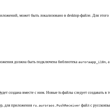
иложений, может быть локализовано в desktop-файле. Для этого
ожения должна быть подключена библиотека
, 
auroraapp_i18n
дет создана вместе с ним. Новые ts-файлы следует создавать в 
ер, для приложения
файл с русскояз
ru.auroraos.PushReceiver