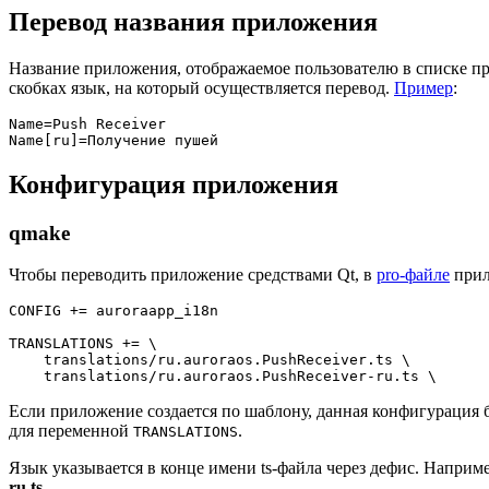
Перевод названия приложения
Название приложения, отображаемое пользователю в списке пр
скобках язык, на который осуществляется перевод.
Пример
:
Name=Push Receiver

Конфигурация приложения
qmake
Чтобы переводить приложение средствами Qt, в
pro-файле
прил
CONFIG += auroraapp_i18n

TRANSLATIONS += \

    translations/ru.auroraos.PushReceiver.ts \

Если приложение создается по шаблону, данная конфигурация бу
для переменной
.
TRANSLATIONS
Язык указывается в конце имени ts-файла через дефис. Наприм
ru.ts
.