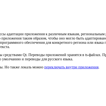
ссы адаптации приложения к различным языкам, региональным р
приложения таким образом, чтобы оно могло быть адаптировано
программного обеспечения для конкретного региона или языка 
екста.
 средствами Qt. Переводы приложений хранятся в ts-файлах. 
по умолчанию и переводы для русского языка.
мы. Но также локаль можно
переключать внутри приложения
.