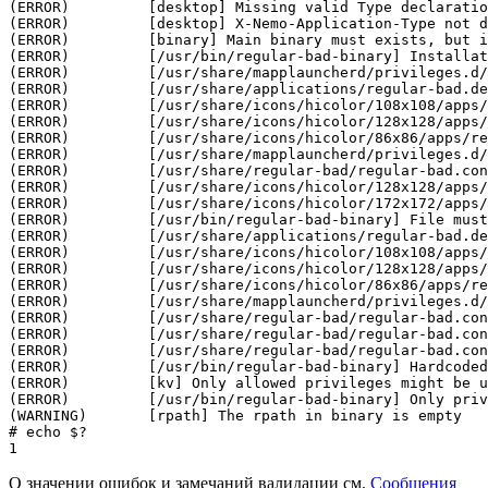
(ERROR)		[desktop] Missing valid Type declaration inside

(ERROR)		[desktop] X-Nemo-Application-Type not declared (use silica-qt5 for QML apps)

(ERROR)		[binary] Main binary must exists, but it is not found

(ERROR)		[/usr/bin/regular-bad-binary] Installation not allowed in this location

(ERROR)		[/usr/share/mapplauncherd/privileges.d/regular-bad.privileges] Installation not allowed in this location

(ERROR)		[/usr/share/applications/regular-bad.desktop] Executable is in wrong location

(ERROR)		[/usr/share/icons/hicolor/108x108/apps/regular-bad.png] Executable is in wrong location

(ERROR)		[/usr/share/icons/hicolor/128x128/apps/regular-bad-wrong.png] Executable is in wrong location

(ERROR)		[/usr/share/icons/hicolor/86x86/apps/regular-bad.png] Executable is in wrong location

(ERROR)		[/usr/share/mapplauncherd/privileges.d/regular-bad.privileges] Executable is in wrong location

(ERROR)		[/usr/share/regular-bad/regular-bad.conf] Executable is in wrong location

(ERROR)		[/usr/share/icons/hicolor/128x128/apps/regular-bad.png] Icon not found

(ERROR)		[/usr/share/icons/hicolor/172x172/apps/regular-bad.png] Icon not found

(ERROR)		[/usr/bin/regular-bad-binary] File must not be executable

(ERROR)		[/usr/share/applications/regular-bad.desktop] File must not be executable

(ERROR)		[/usr/share/icons/hicolor/108x108/apps/regular-bad.png] File must not be executable

(ERROR)		[/usr/share/icons/hicolor/128x128/apps/regular-bad-wrong.png] File must not be executable

(ERROR)		[/usr/share/icons/hicolor/86x86/apps/regular-bad.png] File must not be executable

(ERROR)		[/usr/share/mapplauncherd/privileges.d/regular-bad.privileges] File must not be executable

(ERROR)		[/usr/share/regular-bad/regular-bad.conf] File must not be executable

(ERROR)		[/usr/share/regular-bad/regular-bad.conf] User owner should be root

(ERROR)		[/usr/share/regular-bad/regular-bad.conf] Group owner should be root

(ERROR)		[/usr/bin/regular-bad-binary] Hardcoded path found

(ERROR)		[kv] Only allowed privileges might be used here

(ERROR)		[/usr/bin/regular-bad-binary] Only privileges for main binary are allowed

# 
echo
 $?
О значении ошибок и замечаний валидации см.
Сообщения