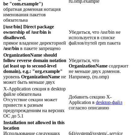
ru.omp.example
be "com.example")
обратная доменная нотация
именования пакетов
обязательна
[/usr/bin] Direct package
ownership of /usr/bin is
Убедиться, что /usr/bin не
disallowed.
используется в списке
прямое владение директорией
файлов/путей rpm пакета
/usr/bin
в пакете запрещено
OrganizationName should
follow reverse domain notation
Убедиться, что
(at least up to second-level
OrganizationName
содержит
domain), e.g.: "org.example"
не меньше двух доменов.
уровень
OrganizationName
не
Например, (ru.omp)
может быть меньше двух
X-Application секция в desktop
файле обязательна
Добавить секцию X-
Отсутствие секции может
Application в
desktop-файл
привести к разным
согласно описанию
предупреждениям на версиях
ОС до 5.1
Installation not allowed in this
location
Использование следующих
64)/systemd/system/.
.service