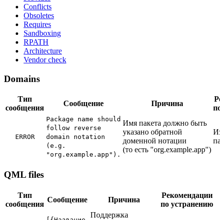
Conflicts
Obsoletes
Requires
Sandboxing
RPATH
Architecture
Vendor check
Domains
Тип
Р
Сообщение
Причина
сообщения
п
Package name should
Имя пакета должно быть
follow reverse
указано обратной
И
ERROR
domain notation
доменной нотации
п
(e.g.
(то есть "org.example.app")
"org.example.app").
QML files
Тип
Рекомендации
Сообщение
Причина
сообщения
по устранению
Поддержка
[{Название