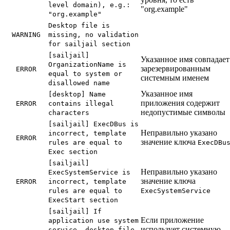
level domain), e.g.:
"org.example"
"org.example"
Desktop file is
WARNING
missing, no validation
for sailjail section
[sailjail]
Указанное имя совпадает
OrganizationName is
зарезервированным
ERROR
equal to system or
системным именем
disallowed name
Указанное имя
[desktop] Name
приложения содержит
ERROR
contains illegal
недопустимые символы
characters
[sailjail] ExecDBus is
Неправильно указано
incorrect, template
ERROR
значение ключа
rules are equal to
ExecDBu
Exec section
[sailjail]
Неправильно указано
ExecSystemService is
значение ключа
ERROR
incorrect, template
rules are equal to
ExecSystemService
ExecStart section
[sailjail] If
Если приложение
application use system
использует системную
service, desktop file