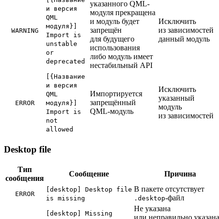
указанного QML-
и версия
модуля прекращена
QML
и модуль будет
Исключить
модуля}]
запрещён
из зависимостей
WARNING
Import is
для будущего
данный модуль
unstable
использования
or
либо модуль имеет
deprecated
нестабильный API
[{Название
и версия
Исключить
Импортируется
QML
указанный
запрещённый
ERROR
модуля}]
модуль
QML-модуль
Import is
из зависимостей
not
allowed
Desktop file
Тип
Сообщение
Причина
сообщения
В пакете отсутствует
[desktop] Desktop file
ERROR
-файл
is missing
.desktop
Не указана
[desktop] Missing
или неправильно указан