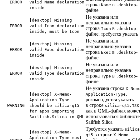
ERROR
valid Name declaration
строка
в
-
Name
.desktop
inside
файле
Не указана или
[desktop] Missing
неправильно указана
ERROR
valid Icon declaration
строка
в
-
Icon
.desktop
inside, must be Icon=
файле, требуется указать
Не указана или
[desktop] Missing
неправильно указана
ERROR
valid Exec declaration
строка
в
-
Exec
.desktop
inside
файле
Не указана или
[desktop] Missing
неправильно указана
ERROR
valid Type declaration
строка
в
-
Type
.desktop
inside
файле
Не указана строка
X-Nem
,
[desktop] X-Nemo-
Application-Type
рекомендуется указать
Application-Type
в строке
, так
WARNING
should be silica-qt5
silica-qt5
как в QML-файлах може
for apps importing
использоваться библиоте
Sailfish.Silica in QML
Sailfish.Silica
Требуется указать
silica
[desktop] X-Nemo-
в строке
qt5
X-Nemo-
Application-Type must