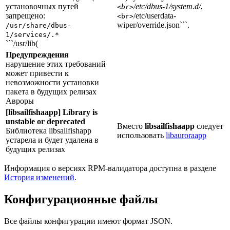
установочных путей
/etc/dbus-1/system.d/.
<br>
запрещено:
/etc/userdata-
<br>
wiper/override.json```.
/usr/share/dbus-
1/services/.*
```/usr/lib(
Предупреждения
нарушение этих требований
может привести к
невозможности установки
пакета в будущих релизах
Авроры
[libsailfishaapp] Library is
unstable or deprecated
Вместо
libsailfishaapp
следует
Библиотека libsailfishapp
использовать
libauroraapp
устарела и будет удалена в
будущих релизах
Информация о версиях RPM-валидатора доступна в разделе
История изменений
.
Конфигурационные файлы
Все файлы конфигурации имеют формат JSON.