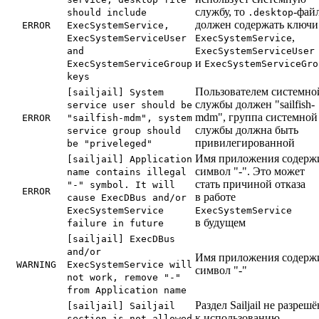
службу, то
-фай
should include
.desktop
должен содержать ключи
ERROR
ExecSystemService,
,
ExecSystemServiceUser
ExecSystemService
and
ExecSystemServiceUser
и
ExecSystemServiceGroup
ExecSystemServiceGro
keys
Пользователем системно
[sailjail] System
службы должен "sailfish-
service user should be
mdm", группа системной
ERROR
"sailfish-mdm", system
службы должна быть
service group should
привилегированной
be "priveleged"
Имя приложения содерж
[sailjail] Application
символ "-". Это может
name contains illegal
стать причиной отказа
"-" symbol. It will
ERROR
в работе
cause ExecDBus and/or
ExecSystemService
ExecSystemService
в будущем
failure in future
[sailjail] ExecDBus
and/or
Имя приложения содерж
WARNING
ExecSystemService will
символ "-"
not work, remove "-"
from Application name
Раздел Sailjail не разрешё
[sailjail] Sailjail
к использованию,
section is not allowed