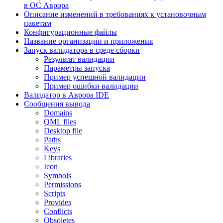
в ОС Аврора
Описание изменений в требованиях к установочным
пакетам
Конфигурационные файлы
Название организации и приложения
Запуск валидатора в среде сборки
Результат валидации
Параметры запуска
Пример успешной валидации
Пример ошибки валидации
Валидатор в Аврора IDE
Сообщения вывода
Domains
QML files
Desktop file
Paths
Keys
Libraries
Icon
Symbols
Permissions
Scripts
Provides
Conflicts
Obsoletes