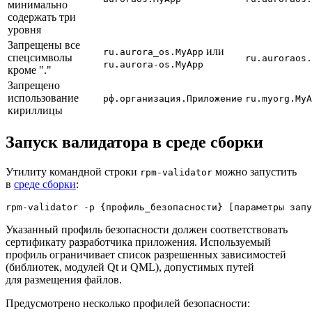
минимально
содержать три
уровня
Запрещены все
или
ru.aurora_os.MyApp
спецсимволы
ru.auroraos.
ru.aurora-os.MyApp
кроме "."
Запрещено
использование
рф.организация.Приложение
ru.myorg.MyA
кириллицы
Запуск валидатора в среде сборки
Утилиту командной строки
можно запустить
rpm-validator
в
среде сборки
:
Указанный профиль безопасности должен соответствовать
сертификату разработчика приложения. Используемый
профиль ограничивает список разрешенных зависимостей
(библиотек, модулей Qt и QML), допустимых путей
для размещения файлов.
Предусмотрено несколько профилей безопасности: