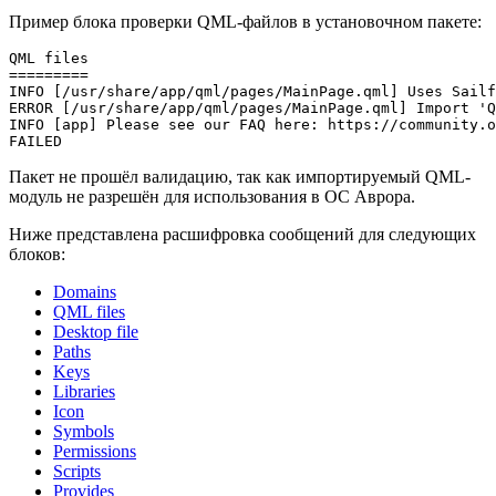
Пример блока проверки QML-файлов в установочном пакете:
QML files

=========

INFO [/usr/share/app/qml/pages/MainPage.qml] Uses Sailf
ERROR [/usr/share/app/qml/pages/MainPage.qml] Import 'Q
INFO [app] Please see our FAQ here: https://community.o
Пакет не прошёл валидацию, так как импортируемый QML-
модуль не разрешён для использования в ОС Аврора.
Ниже представлена расшифровка сообщений для следующих
блоков:
Domains
QML files
Desktop file
Paths
Keys
Libraries
Icon
Symbols
Permissions
Scripts
Provides