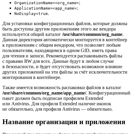
;
OrganizationName=<org_name>
;
ApplicationName=<app_name>
.
NoDisplay=true
Для установки конфигурационных файлов, которые должны
быть доступны другим приложениям этого же вендора
используется общий каталог
/usr/share/common/org_name
.
Данная директория автоматически монтируется в контейнер
к приложениям с общим вендором, что позволяет любым
пользователям, находящимся в одном GID, иметь права
для чтения и записи. Рекомендуется распаковывать файлы
с правами RW для всех. Данные будут в любом случае
в безопасности, и будет отсутствовать возможное влияние
других приложений на эти файлы за счёт исключительности
монтирования в контейнере.
Также имеется возможность распаковки файлов в каталог
/usr/share/common/org_name/app_name/
. Конфигурационный
пакет должен быть подписан профилем Extended
или Antivirus. Для профиля Extended наличие иконок
не обязательно, для профиля Antivirus — обязательно.
Название организации и приложения