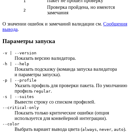
Пакет не прошел проверку
1
Проверка пройдена, но имеются
2
замечания
О значении ошибок и замечаний валидации см.
Сообщения
вывода
.
Параметры запуска
-v | --version
Показать версию валидатора.
-h | --help
Показать подсказку (команда запуска валидатора
и параметры запуска).
-p | --profile
Указать профиль для проверки пакета. По умолчанию
профиль
.
regular
-s | --suites
Вывести строку со списком профилей.
--critical-only
Показать только критические ошибки (опция
используется для конвейерной интеграции).
--color
Выбрать вариант вывода цвета (
,
,
).
always
never
auto