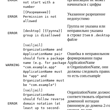
ERROR
not start with a
начинаться с цифры
number
[{Разрешение}]
Указанное разрешение
ERROR
Permission is not
недопустимо
allowed
Группа не указана или
неправильно указана
[desktop] [{Группа}]
ERROR
в строке
в
group is disallowed
Item
.desktop
файле
[sailjail]
OrganizationName and
Ошибка в неправильном
ApplicationName pair
формировании пары
should form a package
ApplicationName
name (e.g. for package
WARNING
и OrganizationName, они
"com.example.app"
должны следовать правил
ApplicationName must
то есть com.example
be "app" and
OrganizationName must
be "com.example")
[sailjail]
OrganizationName должн
OrganizationName
соответствовать обратно
should follow reverse
доменной нотации
ERROR
domain notation (at
(минимум до домена 2-г
least up to second-
уровня, то есть