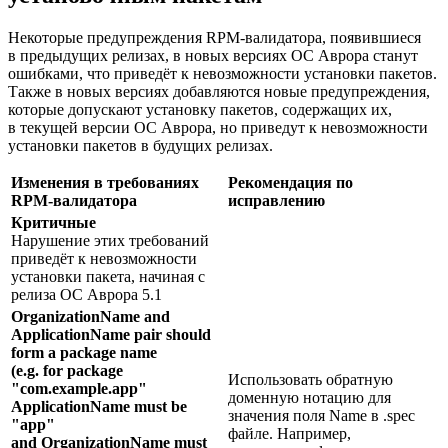
Некоторые предупреждения RPM-валидатора, появившиеся
в предыдущих релизах, в новых версиях ОС Аврора станут
ошибками, что приведёт к невозможности установки пакетов.
Также в новых версиях добавляются новые предупреждения,
которые допускают установку пакетов, содержащих их,
в текущей версии ОС Аврора, но приведут к невозможности
установки пакетов в будущих релизах.
Изменения в требованиях
Рекомендация по
RPM-валидатора
исправлению
Критичные
Нарушение этих требований
приведёт к невозможности
установки пакета, начиная с
релиза ОС Аврора 5.1
OrganizationName and
ApplicationName pair should
form a package name
(e.g. for package
Использовать обратную
"com.example.app"
доменную нотацию для
ApplicationName must be
значения поля Name в .spec
"app"
файле. Например,
and OrganizationName must