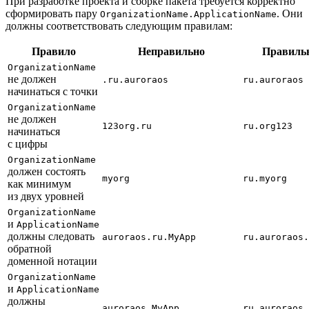
При разработке проекта и сборке пакета требуется корректно
сформировать пару
. Они
OrganizationName.ApplicationName
должны соответствовать следующим правилам:
Правило
Неправильно
Правиль
OrganizationName
не должен
.ru.auroraos
ru.auroraos
начинаться с точки
OrganizationName
не должен
123org.ru
ru.org123
начинаться
с цифры
OrganizationName
должен состоять
myorg
ru.myorg
как минимум
из двух уровней
OrganizationName
и
ApplicationName
должны следовать
auroraos.ru.MyApp
ru.auroraos.
обратной
доменной нотации
OrganizationName
и
ApplicationName
должны
auroraos.MyApp
ru.auroraos.