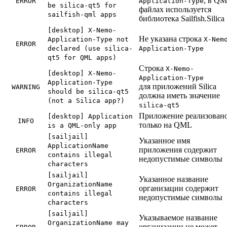
, в QM
ERROR
Application-Type
be silica-qt5 for
файлах используется
sailfish-qml apps
библиотека Sailfish.Silica
[desktop] X-Nemo-
Не указана строка
Application-Type not
X-Nem
ERROR
declared (use silica-
Application-Type
qt5 for QML apps)
Строка
X-Nemo-
[desktop] X-Nemo-
Application-Type
Application-Type
для приложений Silica
WARNING
should be silica-qt5
должна иметь значение
(not a Silica app?)
silica-qt5
Приложение реализован
[desktop] Application
INFO
только на QML
is a QML-only app
[sailjail]
Указанное имя
ApplicationName
приложения содержит
ERROR
contains illegal
недопустимые символы
characters
[sailjail]
Указанное название
OrganizationName
организации содержит
ERROR
contains illegal
недопустимые символы
characters
[sailjail]
Указываемое название
OrganizationName may
организации не может