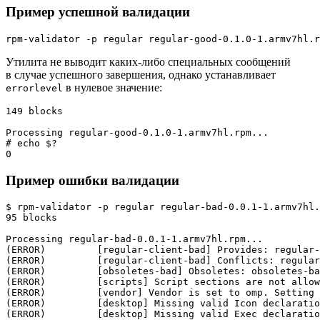
Пример успешной валидации
Утилита не выводит каких-либо специальных сообщений
в случае успешного завершения, однако устанавливает
в нулевое значение:
errorlevel
149 blocks

# 
echo
 $?
Пример ошибки валидации
$ 
rpm-validator -p regular regular-bad-0.0.1-1.armv7hl.
95 blocks

Processing regular-bad-0.0.1-1.armv7hl.rpm...

(ERROR)		[regular-client-bad] Provides: regular-client-bad is not allowed in RPM

(ERROR)		[regular-client-bad] Conflicts: regular-client-bad is not allowed in RPM

(ERROR)		[obsoletes-bad] Obsoletes: obsoletes-bad is not allowed in RPM

(ERROR)		[scripts] Script sections are not allowed in RPM

(ERROR)		[vendor] Vendor is set to omp. Setting a vendor in RPM is not allowed

(ERROR)		[desktop] Missing valid Icon declaration inside, must be Icon=regular-bad

(ERROR)		[desktop] Missing valid Exec declaration inside
