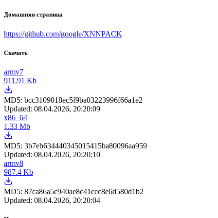
Домашняя страница
https://github.com/google/XNNPACK
Скачать
armv7
911.91 Kb
MD5:
bcc3109018ec5f9ba03223996f66a1e2
Updated:
08.04.2026, 20:20:09
x86_64
1.33 Mb
MD5:
3b7eb634440345015415ba80096aa959
Updated:
08.04.2026, 20:20:10
armv8
987.4 Kb
MD5:
87ca86a5c940ae8c41ccc8e6d580d1b2
Updated:
08.04.2026, 20:20:04