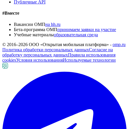
Публичные API
#Вместе
Вакансии ОМП
на hh.ru
Бета-программа ОМП
принимаем заявки на участие
Учебные материалы
образовательная среда
© 2016–
2026
ООО «Открытая мобильная платформа» -
omp.ru
Политика обработки персональных данных
Согласие на
обработку персональных данных
Правила использования
cookies
Условия использования
Используемые технологии