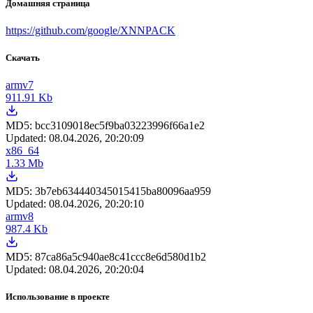
Домашняя страница
https://github.com/google/XNNPACK
Скачать
armv7
911.91 Kb
MD5:
bcc3109018ec5f9ba03223996f66a1e2
Updated:
08.04.2026, 20:20:09
x86_64
1.33 Mb
MD5:
3b7eb634440345015415ba80096aa959
Updated:
08.04.2026, 20:20:10
armv8
987.4 Kb
MD5:
87ca86a5c940ae8c41ccc8e6d580d1b2
Updated:
08.04.2026, 20:20:04
Использование в проекте