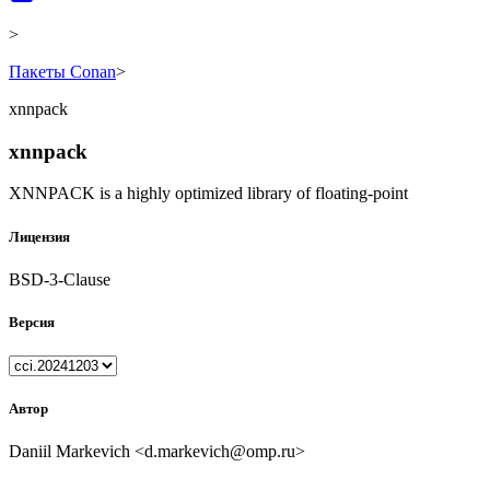
>
Пакеты Conan
>
xnnpack
xnnpack
XNNPACK is a highly optimized library of floating-point
Лицензия
BSD-3-Clause
Версия
Автор
Daniil Markevich <d.markevich@omp.ru>