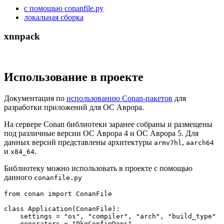
с помощью conanfile.py
локальная сборка
xnnpack
Использование в проекте
Документация по
использованию Conan-пакетов
для
разработки приложений для ОС Аврора.
На сервере Conan библиотеки заранее собраны и размещены
под различные версии ОС Аврора 4 и ОC Аврора 5. Для
данных версий представлены архитектуры
,
armv7hl
aarch64
и
.
x84_64
Библиотеку можно использовать в проекте с помощью
данного
conanfile.py
from
 conan 
import
 ConanFile

class
Application
(
ConanFile
):

    settings = 
"os"
, 
"compiler"
, 
"arch"
, 
"build_type"
    generators = 
"PkgConfigDeps"