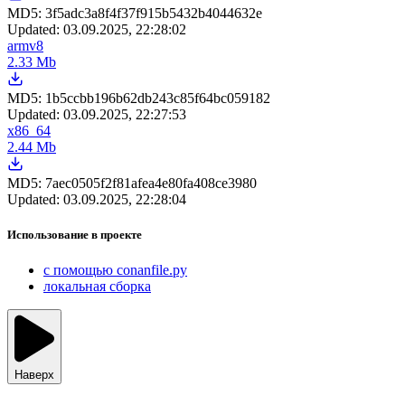
MD5:
3f5adc3a8f4f37f915b5432b4044632e
Updated:
03.09.2025, 22:28:02
armv8
2.33 Mb
MD5:
1b5ccbb196b62db243c85f64bc059182
Updated:
03.09.2025, 22:27:53
x86_64
2.44 Mb
MD5:
7aec0505f2f81afea4e80fa408ce3980
Updated:
03.09.2025, 22:28:04
Использование в проекте
с помощью conanfile.py
локальная сборка
Наверх