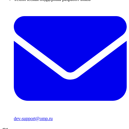
dev-support@omp.ru