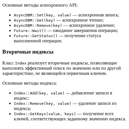
Основные методы асинхронного API:
— асинхронная запись;
AsyncDBM::Set(key, value)
— асинхронное чтение;
AsyncDBM::Get(key)
— асинхронное удаление;
AsyncDBM::Remove(key)
— ожидание завершения операции;
Future::Wait()
— получение статуса
Future::GetStatus()
выполненной операции.
Вторичные индексы
Класс
реализует вторичные индексы, позволяющие
Index
выполнять эффективный поиск по значению или по другой
характеристике, не являющейся первичным ключом.
Основные методы индекса:
— добавление записи в
Index::Add(key, value)
индекс;
— удаление записи из
Index::Remove(key, value)
индекса;
— получение всех
Index::GetKeys(value, keys)
ключей, соответствующих заданному значению индекса.