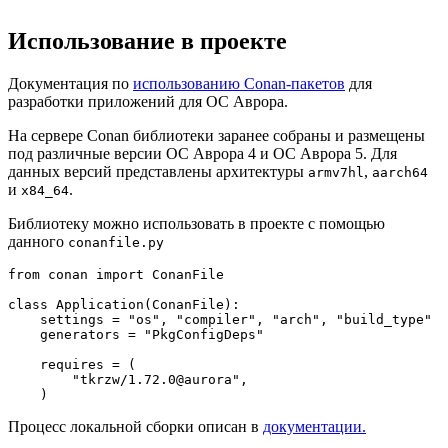
Использование в проекте
Документация по
использованию Conan-пакетов
для
разработки приложений для ОС Аврора.
На сервере Conan библиотеки заранее собраны и размещены
под различные версии ОС Аврора 4 и ОC Аврора 5. Для
данных версий представлены архитектуры
,
armv7hl
aarch64
и
.
x84_64
Библиотеку можно использовать в проекте с помощью
данного
conanfile.py
from
 conan 
import
 ConanFile

class
Application
(
ConanFile
):

    settings = 
"os"
, 
"compiler"
, 
"arch"
, 
"build_type"
    generators = 
"PkgConfigDeps"
    requires = (

"tkrzw/1.72.0@aurora"
,

Процесс локальной сборки описан в
документации.