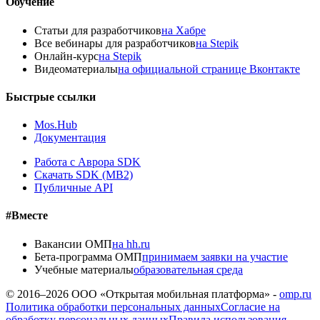
Обучение
Статьи для разработчиков
на Хабре
Все вебинары для разработчиков
на Stepik
Онлайн-курс
на Stepik
Видеоматериалы
на официальной странице Вконтакте
Быстрые ссылки
Mos.Hub
Документация
Работа с Аврора SDK
Скачать SDK (MB2)
Публичные API
#Вместе
Вакансии ОМП
на hh.ru
Бета-программа ОМП
принимаем заявки на участие
Учебные материалы
образовательная среда
© 2016–
2026
ООО «Открытая мобильная платформа» -
omp.ru
Политика обработки персональных данных
Согласие на
обработку персональных данных
Правила использования