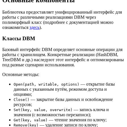
Основные компоненты
Библиотека предоставляет унифицированный интерфейс для
работы с различными реализациями DBM через
полиморфный класс (подробнее с документацией можно
ознакомиться
здесь
).
Классы DBM
Базовый интерфейс DBM определяет основные операции для
работы с хранилищем. Конкретные реализации (HashDBM,
TreeDBM и др.) наследуют этот интерфейс и оптимизированы
под разные сценарии использования.
Основные методы:
— открытие базы
Open(path, writable, options)
данных с указанным путём, режимом доступа и
опциями;
— закрытие базы данных и освобождение
Close()
ресурсов;
— запись ключа и
Set(key, value, overwrite)
значения (с возможностью перезаписи);
— чтение значения по ключу;
Get(key, value)
— удаление записи по ключу;
Remove(key)