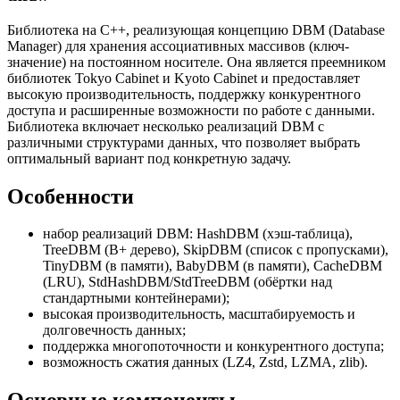
Библиотека на C++, реализующая концепцию DBM (Database
Manager) для хранения ассоциативных массивов (ключ-
значение) на постоянном носителе. Она является преемником
библиотек Tokyo Cabinet и Kyoto Cabinet и предоставляет
высокую производительность, поддержку конкурентного
доступа и расширенные возможности по работе с данными.
Библиотека включает несколько реализаций DBM с
различными структурами данных, что позволяет выбрать
оптимальный вариант под конкретную задачу.
Особенности
набор реализаций DBM: HashDBM (хэш-таблица),
TreeDBM (B+ дерево), SkipDBM (список с пропусками),
TinyDBM (в памяти), BabyDBM (в памяти), CacheDBM
(LRU), StdHashDBM/StdTreeDBM (обёртки над
стандартными контейнерами);
высокая производительность, масштабируемость и
долговечность данных;
поддержка многопоточности и конкурентного доступа;
возможность сжатия данных (LZ4, Zstd, LZMA, zlib).