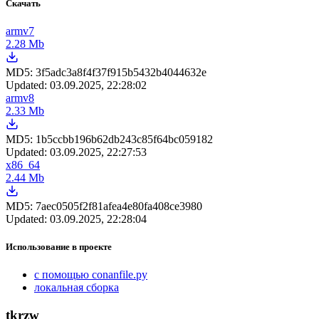
Скачать
armv7
2.28 Mb
MD5:
3f5adc3a8f4f37f915b5432b4044632e
Updated:
03.09.2025, 22:28:02
armv8
2.33 Mb
MD5:
1b5ccbb196b62db243c85f64bc059182
Updated:
03.09.2025, 22:27:53
x86_64
2.44 Mb
MD5:
7aec0505f2f81afea4e80fa408ce3980
Updated:
03.09.2025, 22:28:04
Использование в проекте
с помощью conanfile.py
локальная сборка
tkrzw