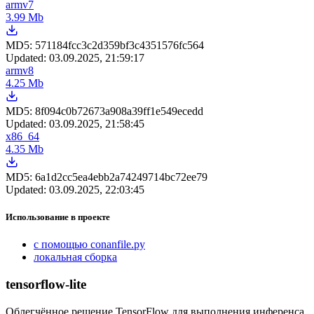
armv7
3.99 Mb
MD5:
571184fcc3c2d359bf3c4351576fc564
Updated:
03.09.2025, 21:59:17
armv8
4.25 Mb
MD5:
8f094c0b72673a908a39ff1e549ecedd
Updated:
03.09.2025, 21:58:45
x86_64
4.35 Mb
MD5:
6a1d2cc5ea4ebb2a74249714bc72ee79
Updated:
03.09.2025, 22:03:45
Использование в проекте
с помощью conanfile.py
локальная сборка
tensorflow-lite
Облегчённое решение TensorFlow для выполнения инференса