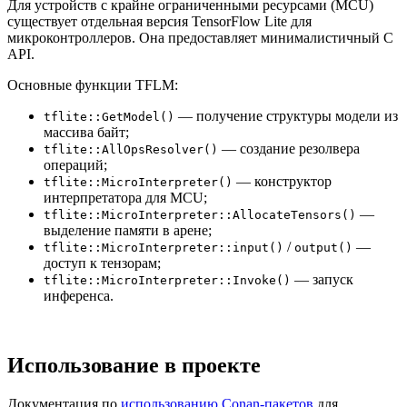
Для устройств с крайне ограниченными ресурсами (MCU)
существует отдельная версия TensorFlow Lite для
микроконтроллеров. Она предоставляет минималистичный C
API.
Основные функции TFLM:
— получение структуры модели из
tflite::GetModel()
массива байт;
— создание резолвера
tflite::AllOpsResolver()
операций;
— конструктор
tflite::MicroInterpreter()
интерпретатора для MCU;
—
tflite::MicroInterpreter::AllocateTensors()
выделение памяти в арене;
/
—
tflite::MicroInterpreter::input()
output()
доступ к тензорам;
— запуск
tflite::MicroInterpreter::Invoke()
инференса.
Использование в проекте
Документация по
использованию Conan-пакетов
для