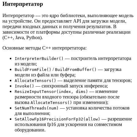
Интерпретатор
Интерпретатор — это ядро библиотеки, выполняющее модель
на устройстве. Он предоставляет API для загрузки модели,
передачи входных данных и получения результатов. В
зависимости от платформы доступны различные реализации
(C++, Java, Python).
Основные методы C++ интерпретатора:
— построитель интерпретатора
InterpreterBuilder()
из модели;
/
— загрузка
BuildFromFile()
BuildFromBuffer()
модели из файла или буфера;
— выделение памяти для тензоров;
AllocateTensors()
— синхронный запуск инференса;
Invoke()
— изменение
ResizeInputTensor(index, dims)
размерности входного тензора (обязательно после
вызова
при изменении);
AllocateTensors()
— установка количества потоков
SetNumThreads(num)
для выполнения;
— разрешение
SetAllowFp16PrecisionForFp32(allow)
использования fp16 для ускорения на совместимом
оборудовании.