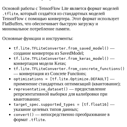
Основой работы с TensorFlow Lite является формат моделей
, который создаётся из стандартных моделей
.tflite
TensorFlow с помощью конвертера. Этот формат использует
FlatBuffers, что обеспечивает быструю загрузку и
минимальное потребление памяти.
Основные функции и инструменты:
—
tf.lite.TFLiteConverter.from_saved_model()
создание конвертера из SavedModel;
—
tf.lite.TFLiteConverter.from_keras_model()
конвертация модели Keras;
tf.lite.TFLiteConverter.from_concrete_functions()
— конвертация из Concrete Functions;
—
optimizations = [tf.lite.Optimize.DEFAULT]
применение стандартных оптимизаций (квантование);
— предоставление
representative_dataset()
репрезентативной выборки для калибровки при
квантовании;
—
target_spec.supported_types = [tf.float16]
указание целевых типов данных;
— непосредственно преобразование в
convert()
формат
.
.tflite