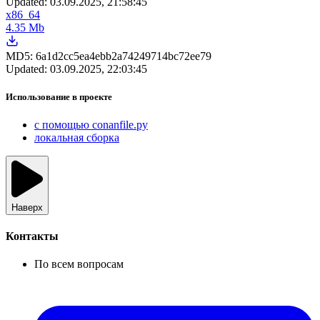
Updated:
03.09.2025, 21:58:45
x86_64
4.35 Mb
MD5:
6a1d2cc5ea4ebb2a74249714bc72ee79
Updated:
03.09.2025, 22:03:45
Использование в проекте
с помощью conanfile.py
локальная сборка
Наверх
Контакты
По всем вопросам