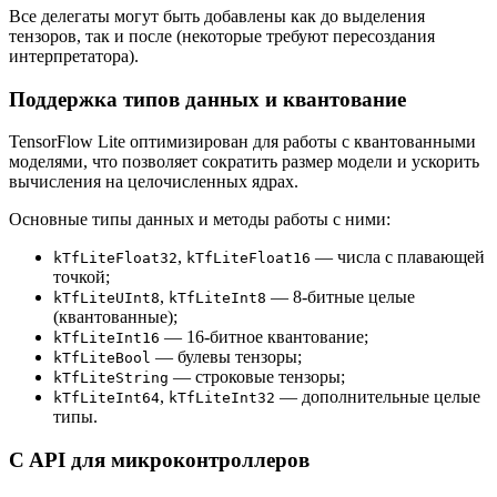
Все делегаты могут быть добавлены как до выделения
тензоров, так и после (некоторые требуют пересоздания
интерпретатора).
Поддержка типов данных и квантование
TensorFlow Lite оптимизирован для работы с квантованными
моделями, что позволяет сократить размер модели и ускорить
вычисления на целочисленных ядрах.
Основные типы данных и методы работы с ними:
,
— числа с плавающей
kTfLiteFloat32
kTfLiteFloat16
точкой;
,
— 8-битные целые
kTfLiteUInt8
kTfLiteInt8
(квантованные);
— 16-битное квантование;
kTfLiteInt16
— булевы тензоры;
kTfLiteBool
— строковые тензоры;
kTfLiteString
,
— дополнительные целые
kTfLiteInt64
kTfLiteInt32
типы.
C API для микроконтроллеров