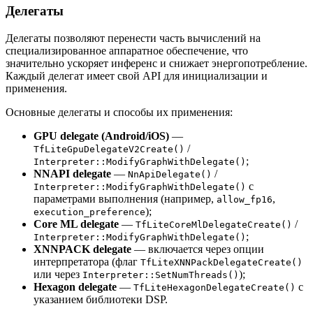
Делегаты
Делегаты позволяют перенести часть вычислений на
специализированное аппаратное обеспечение, что
значительно ускоряет инференс и снижает энергопотребление.
Каждый делегат имеет свой API для инициализации и
применения.
Основные делегаты и способы их применения:
GPU delegate (Android/iOS)
—
/
TfLiteGpuDelegateV2Create()
;
Interpreter::ModifyGraphWithDelegate()
NNAPI delegate
—
/
NnApiDelegate()
с
Interpreter::ModifyGraphWithDelegate()
параметрами выполнения (например,
,
allow_fp16
);
execution_preference
Core ML delegate
—
/
TfLiteCoreMlDelegateCreate()
;
Interpreter::ModifyGraphWithDelegate()
XNNPACK delegate
— включается через опции
интерпретатора (флаг
TfLiteXNNPackDelegateCreate()
или через
);
Interpreter::SetNumThreads()
Hexagon delegate
—
с
TfLiteHexagonDelegateCreate()
указанием библиотеки DSP.