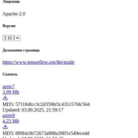
Лицензия
Apache-2.0
Версия
Домашняя страница
https://www.tensorflow.org/lite/guide
Скачать
armv7
3.99 Mb
MD5:
571184fcc3c2d359bf3c4351576fc564
Updated:
03.09.2025, 21:59:17
armv8
4.25 Mb
MD5:
8f094c0b72673a908a39ff1e549ecedd