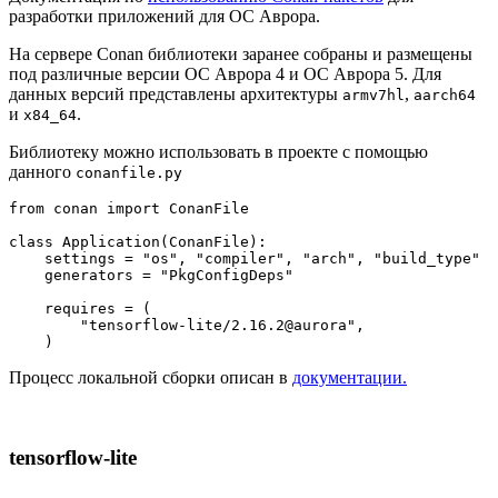
разработки приложений для ОС Аврора.
На сервере Conan библиотеки заранее собраны и размещены
под различные версии ОС Аврора 4 и ОC Аврора 5. Для
данных версий представлены архитектуры
,
armv7hl
aarch64
и
.
x84_64
Библиотеку можно использовать в проекте с помощью
данного
conanfile.py
from
 conan 
import
 ConanFile

class
Application
(
ConanFile
):

    settings = 
"os"
, 
"compiler"
, 
"arch"
, 
"build_type"
    generators = 
"PkgConfigDeps"
    requires = (

"tensorflow-lite/2.16.2@aurora"
,

Процесс локальной сборки описан в
документации.
tensorflow-lite