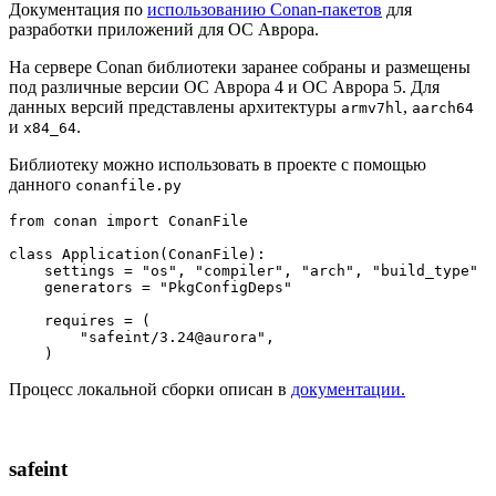
Документация по
использованию Conan-пакетов
для
разработки приложений для ОС Аврора.
На сервере Conan библиотеки заранее собраны и размещены
под различные версии ОС Аврора 4 и ОC Аврора 5. Для
данных версий представлены архитектуры
,
armv7hl
aarch64
и
.
x84_64
Библиотеку можно использовать в проекте с помощью
данного
conanfile.py
from
 conan 
import
 ConanFile

class
Application
(
ConanFile
):

    settings = 
"os"
, 
"compiler"
, 
"arch"
, 
"build_type"
    generators = 
"PkgConfigDeps"
    requires = (

"safeint/3.24@aurora"
,

Процесс локальной сборки описан в
документации.
safeint