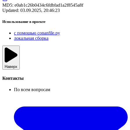
MD5:
e0ab1c26b0434c6fdbfad1a2f8545a8f
Updated:
03.09.2025, 20:46:23
Использование в проекте
с помощью conanfile.py
локальная сборка
Наверх
Контакты
По всем вопросам