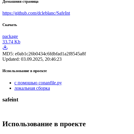
Домашняя страница
https://github.com/dcleblanc/SafeInt
Скачать
package
33.74 Kb
MD5:
e0ab1c26b0434c6fdbfad1a2f8545a8f
Updated:
03.09.2025, 20:46:23
Использование в проекте
с помощью conanfile.py
локальная сборка
safeint
Использование в проекте