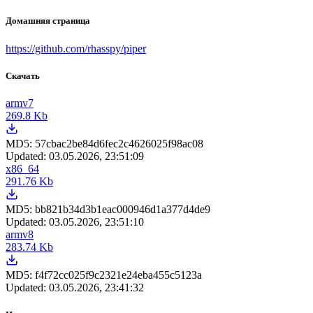
Домашняя страница
https://github.com/rhasspy/piper
Скачать
armv7
269.8 Kb
MD5:
57cbac2be84d6fec2c4626025f98ac08
Updated:
03.05.2026, 23:51:09
x86_64
291.76 Kb
MD5:
bb821b34d3b1eac000946d1a377d4de9
Updated:
03.05.2026, 23:51:10
armv8
283.74 Kb
MD5:
f4f72cc025f9c2321e24eba455c5123a
Updated:
03.05.2026, 23:41:32