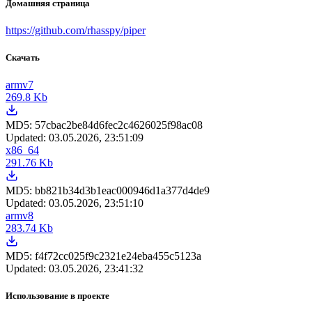
Домашняя страница
https://github.com/rhasspy/piper
Скачать
armv7
269.8 Kb
MD5:
57cbac2be84d6fec2c4626025f98ac08
Updated:
03.05.2026, 23:51:09
x86_64
291.76 Kb
MD5:
bb821b34d3b1eac000946d1a377d4de9
Updated:
03.05.2026, 23:51:10
armv8
283.74 Kb
MD5:
f4f72cc025f9c2321e24eba455c5123a
Updated:
03.05.2026, 23:41:32
Использование в проекте