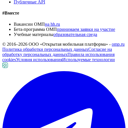
Публичные API
#Вместе
Вакансии ОМП
на hh.ru
Бета-программа ОМП
принимаем заявки на участие
Учебные материалы
образовательная среда
© 2016–
2026
ООО «Открытая мобильная платформа» -
omp.ru
Политика обработки персональных данных
Согласие на
обработку персональных данных
Правила использования
cookies
Условия использования
Используемые технологии