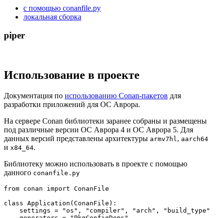
с помощью conanfile.py
локальная сборка
piper
Использование в проекте
Документация по
использованию Conan-пакетов
для
разработки приложений для ОС Аврора.
На сервере Conan библиотеки заранее собраны и размещены
под различные версии ОС Аврора 4 и ОC Аврора 5. Для
данных версий представлены архитектуры
,
armv7hl
aarch64
и
.
x84_64
Библиотеку можно использовать в проекте с помощью
данного
conanfile.py
from
 conan 
import
 ConanFile

class
Application
(
ConanFile
):

    settings = 
"os"
, 
"compiler"
, 
"arch"
, 
"build_type"
    generators = 
"PkgConfigDeps"