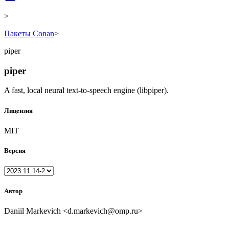
>
Пакеты Conan
>
piper
piper
A fast, local neural text-to-speech engine (libpiper).
Лицензия
MIT
Версия
Автор
Daniil Markevich <d.markevich@omp.ru>