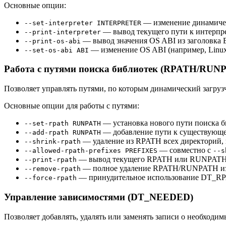
Основные опции:
— изменение динамичес
--set-interpreter INTERPRETER
— вывод текущего пути к интерпре
--print-interpreter
— вывод значения OS ABI из заголовка 
--print-os-abi
— изменение OS ABI (например, Linux
--set-os-abi ABI
Работа с путями поиска библиотек (RPATH/RUN
Позволяет управлять путями, по которым динамический загр
Основные опции для работы с путями:
— установка нового пути поиска б
--set-rpath RUNPATH
— добавление пути к существую
--add-rpath RUNPATH
— удаление из RPATH всех директорий, 
--shrink-rpath
— совместно с
--allowed-rpath-prefixes PREFIXES
--s
— вывод текущего RPATH или RUNPATH
--print-rpath
— полное удаление RPATH/RUNPATH из
--remove-rpath
— принудительное использование DT_R
--force-rpath
Управление зависимостями (DT_NEEDED)
Позволяет добавлять, удалять или заменять записи о необходим