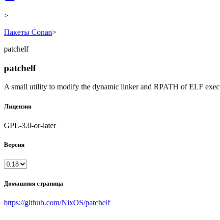
>
Пакеты Conan
>
patchelf
patchelf
A small utility to modify the dynamic linker and RPATH of ELF exec
Лицензия
GPL-3.0-or-later
Версия
Домашняя страница
https://github.com/NixOS/patchelf