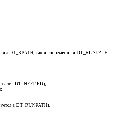
аревший DT_RPATH, так и современный DT_RUNPATH.
 (анализ DT_NEEDED);
;
зуется в DT_RUNPATH).