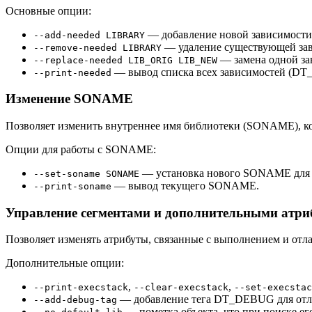
Основные опции:
— добавление новой зависимости
--add-needed LIBRARY
— удаление существующей зав
--remove-needed LIBRARY
— замена одной за
--replace-needed LIB_ORIG LIB_NEW
— вывод списка всех зависимостей (D
--print-needed
Изменение SONAME
Позволяет изменить внутреннее имя библиотеки (SONAME), ко
Опции для работы с SONAME:
— установка нового SONAME для 
--set-soname SONAME
— вывод текущего SONAME.
--print-soname
Управление сегментами и дополнительными атри
Позволяет изменять атрибуты, связанные с выполнением и отла
Дополнительные опции:
,
,
--print-execstack
--clear-execstack
--set-execstac
— добавление тега DT_DEBUG для отл
--add-debug-tag
— пометка объекта, что при поиске ег