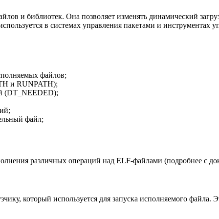
в и библиотек. Она позволяет изменять динамический загрузчи
пользуется в системах управления пакетами и инструментах у
исполняемых файлов;
ATH и RUNPATH);
тей (DT_NEEDED);
ий;
дельный файл;
полнения различных операций над ELF-файлами (подробнее с д
зчику, который используется для запуска исполняемого файла. 