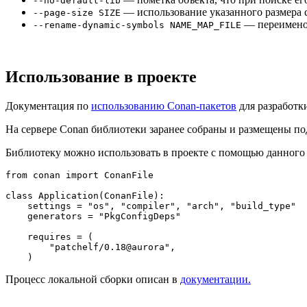
--no-default-lib
— использование указанного размера 
--page-size SIZE
— переименов
--rename-dynamic-symbols NAME_MAP_FILE
Использование в проекте
Документация по
использованию Conan-пакетов
для разработк
На сервере Conan библиотеки заранее собраны и размещены п
Библиотеку можно использовать в проекте с помощью данног
from
 conan 
import
 ConanFile

class
Application
(
ConanFile
):

    settings = 
"os"
, 
"compiler"
, 
"arch"
, 
"build_type"
    generators = 
"PkgConfigDeps"
    requires = (

"patchelf/0.18@aurora"
,

Процесс локальной сборки описан в
документации.