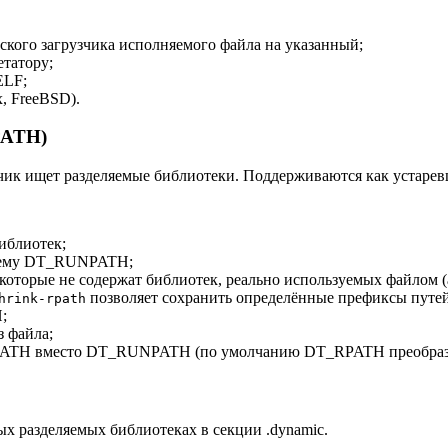
кого загрузчика исполняемого файла на указанный;
татору;
ELF;
, FreeBSD).
PATH)
узчик ищет разделяемые библиотеки. Поддерживаются как уст
иблиотек;
щему DT_RUNPATH;
которые не содержат библиотек, реально используемых файлом
позволяет сохранить определённые префиксы путей
hrink-rpath
;
 файла;
PATH вместо DT_RUNPATH (по умолчанию DT_RPATH преобра
ых разделяемых библиотеках в секции .dynamic.