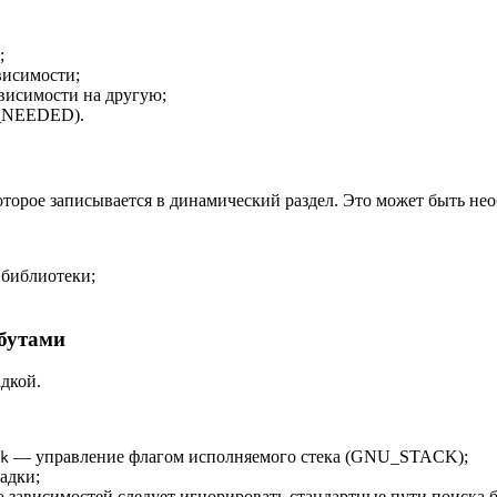
;
исимости;
висимости на другую;
T_NEEDED).
торое записывается в динамический раздел. Это может быть не
библиотеки;
бутами
дкой.
— управление флагом исполняемого стека (GNU_STACK);
k
адки;
о зависимостей следует игнорировать стандартные пути поиска 