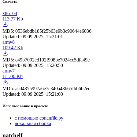
Скачать
x86_64
113.77 Kb
MD5:
0536ebdb185f25b63e9b3c90644e6036
Updated:
09.09.2025, 15:21:01
armv8
109.42 Kb
MD5:
c49b7092ed102f998be7024cc5dfa49c
Updated:
09.09.2025, 15:20:50
armv7
111.06 Kb
MD5:
acd4855997a6e7c340a48b65fbb6b2ec
Updated:
09.09.2025, 15:21:00
Использование в проекте
с помощью conanfile.py
локальная сборка
patchelf