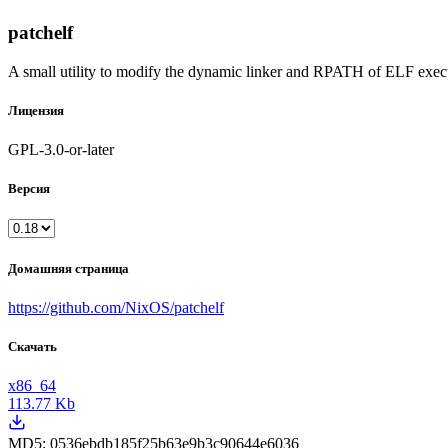
patchelf
A small utility to modify the dynamic linker and RPATH of ELF exec
Лицензия
GPL-3.0-or-later
Версия
Домашняя страница
https://github.com/NixOS/patchelf
Скачать
x86_64
113.77 Kb
MD5:
0536ebdb185f25b63e9b3c90644e6036