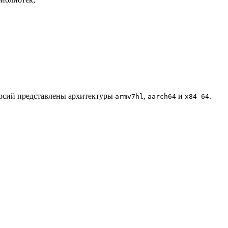
ерсий представлены архитектуры
,
и
.
armv7hl
aarch64
x84_64