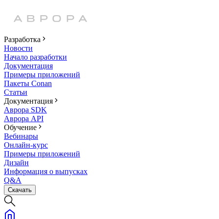
Разработка
Новости
Начало разработки
Документация
Примеры приложений
Пакеты Conan
Статьи
Документация
Аврора SDK
Аврора API
Обучение
Вебинары
Онлайн-курс
Примеры приложений
Дизайн
Информация о выпусках
Q&A
Скачать