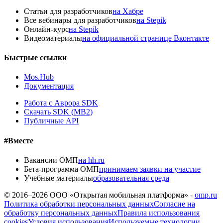
Статьи для разработчиков
на Хабре
Все вебинары для разработчиков
на Stepik
Онлайн-курс
на Stepik
Видеоматериалы
на официальной странице Вконтакте
Быстрые ссылки
Mos.Hub
Документация
Работа с Аврора SDK
Скачать SDK (MB2)
Публичные API
#Вместе
Вакансии ОМП
на hh.ru
Бета-программа ОМП
принимаем заявки на участие
Учебные материалы
образовательная среда
© 2016–
2026
ООО «Открытая мобильная платформа» -
omp.ru
Политика обработки персональных данных
Согласие на
обработку персональных данных
Правила использования
cookies
Условия использования
Используемые технологии