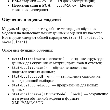
EM-алгоритм
—
для кластеризации;
cv::ml::EM
Нормализация и PCA
—
,
для
cv::PCA
cv::LDA
снижения размерности.
Обучение и оценка моделей
Модуль
предоставляет удобные методы для обучения
ml
моделей на пользовательских данных и оценки их качества.
Все модели следуют общей парадигме:
,
,
train()
predict()
,
.
save()
load()
Основные функции обучения:
— создание структуры
cv::ml::TrainData::create()
данных для обучения из матриц признаков и ответов;
— обучение модели на
StatModel::train()
подготовленных данных;
— вычисление ошибки на
StatModel::calcError()
валидационной выборке;
— предсказание для новых
StatModel::predict()
данных;
и
— сохранение
StatModel::save()
StatModel::load()
и загрузка обученной модели в формате
XML/YAML/JSON.