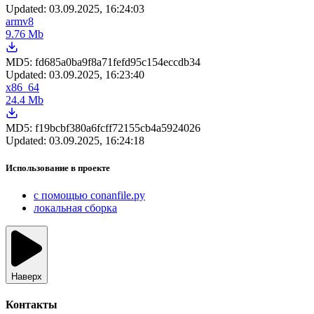
Updated:
03.09.2025, 16:24:03
armv8
9.76 Mb
MD5:
fd685a0ba9f8a71fefd95c154eccdb34
Updated:
03.09.2025, 16:23:40
x86_64
24.4 Mb
MD5:
f19bcbf380a6fcff72155cb4a5924026
Updated:
03.09.2025, 16:24:18
Использование в проекте
с помощью conanfile.py
локальная сборка
Наверх
Контакты