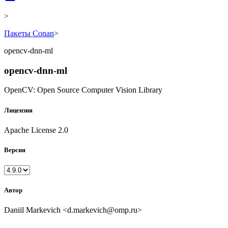
>
Пакеты Conan
>
opencv-dnn-ml
opencv-dnn-ml
OpenCV: Open Source Computer Vision Library
Лицензия
Apache License 2.0
Версия
Автор
Daniil Markevich <d.markevich@omp.ru>