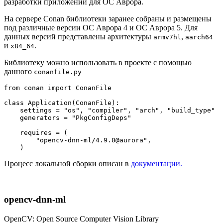
разработки приложений для ОС Аврора.
На сервере Conan библиотеки заранее собраны и размещены
под различные версии ОС Аврора 4 и ОC Аврора 5. Для
данных версий представлены архитектуры
,
armv7hl
aarch64
и
.
x84_64
Библиотеку можно использовать в проекте с помощью
данного
conanfile.py
from
 conan 
import
 ConanFile

class
Application
(
ConanFile
):

    settings = 
"os"
, 
"compiler"
, 
"arch"
, 
"build_type"
    generators = 
"PkgConfigDeps"
    requires = (

"opencv-dnn-ml/4.9.0@aurora"
,

Процесс локальной сборки описан в
документации.
opencv-dnn-ml
OpenCV: Open Source Computer Vision Library