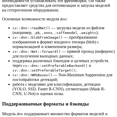
необходимости устанавливать эти фреймворки. Он также
предоставляет средства для оптимизации и запуска моделей
на гетерогенном оборудовании.
Основные возможности модуля
:
dnn
— загрузка модели из файлов
cv::dnn::readNet()
(например,
,
,
,
);
.pb
.onnx
.caffemodel
.weights
— преобразование
cv::dnn::blobFromImage()
изображения в формат входного тензора (blob) с
нормализацией и изменением размера;
— прямой проход (инференс)
cv::dnn::Net::forward()
для получения выходных данных;
поддержка различных бэкендов и целевых устройств
через
и
cv::dnn::setPreferableBackend()
;
cv::dnn::setPreferableTarget()
— Non-Maximum Suppression для
cv::dnn::NMSBoxes()
постобработки детекций;
работа с моделями для классификации, детекции
(YOLO, SSD, Faster R-CNN), сегментации (Mask R-
CNN, U-Net) и оценки позы.
Поддерживаемые форматы и бэкенды
Модуль
поддерживает множество форматов моделей и
dnn