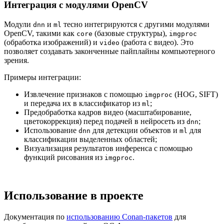
Интеграция с модулями OpenCV
Модули
и
тесно интегрируются с другими модулями
dnn
ml
OpenCV, такими как
(базовые структуры),
core
imgproc
(обработка изображений) и
(работа с видео). Это
video
позволяет создавать законченные пайплайны компьютерного
зрения.
Примеры интеграции:
Извлечение признаков с помощью
(HOG, SIFT)
imgproc
и передача их в классификатор из
;
ml
Предобработка кадров видео (масштабирование,
цветокоррекция) перед подачей в нейросеть из
;
dnn
Использование
для детекции объектов и
для
dnn
ml
классификации выделенных областей;
Визуализация результатов инференса с помощью
функций рисования из
.
imgproc
Использование в проекте
Документация по
использованию Conan-пакетов
для