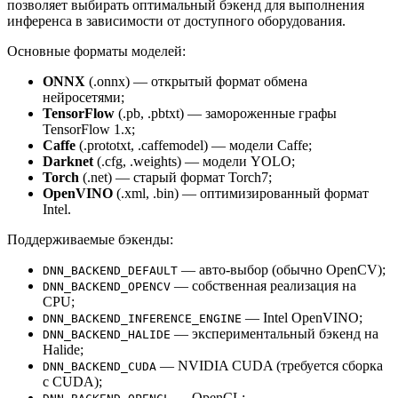
позволяет выбирать оптимальный бэкенд для выполнения
инференса в зависимости от доступного оборудования.
Основные форматы моделей:
ONNX
(.onnx) — открытый формат обмена
нейросетями;
TensorFlow
(.pb, .pbtxt) — замороженные графы
TensorFlow 1.x;
Caffe
(.prototxt, .caffemodel) — модели Caffe;
Darknet
(.cfg, .weights) — модели YOLO;
Torch
(.net) — старый формат Torch7;
OpenVINO
(.xml, .bin) — оптимизированный формат
Intel.
Поддерживаемые бэкенды:
— авто-выбор (обычно OpenCV);
DNN_BACKEND_DEFAULT
— собственная реализация на
DNN_BACKEND_OPENCV
CPU;
— Intel OpenVINO;
DNN_BACKEND_INFERENCE_ENGINE
— экспериментальный бэкенд на
DNN_BACKEND_HALIDE
Halide;
— NVIDIA CUDA (требуется сборка
DNN_BACKEND_CUDA
с CUDA);
— OpenCL;