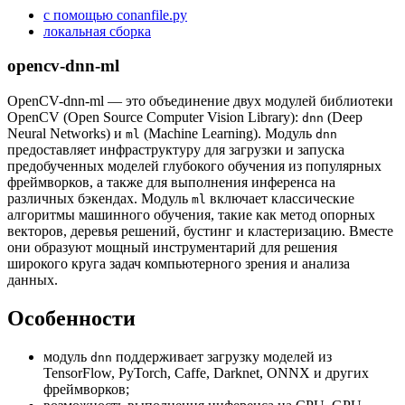
с помощью conanfile.py
локальная сборка
opencv-dnn-ml
OpenCV-dnn-ml — это объединение двух модулей библиотеки
OpenCV (Open Source Computer Vision Library):
(Deep
dnn
Neural Networks) и
(Machine Learning). Модуль
ml
dnn
предоставляет инфраструктуру для загрузки и запуска
предобученных моделей глубокого обучения из популярных
фреймворков, а также для выполнения инференса на
различных бэкендах. Модуль
включает классические
ml
алгоритмы машинного обучения, такие как метод опорных
векторов, деревья решений, бустинг и кластеризацию. Вместе
они образуют мощный инструментарий для решения
широкого круга задач компьютерного зрения и анализа
данных.
Особенности
модуль
поддерживает загрузку моделей из
dnn
TensorFlow, PyTorch, Caffe, Darknet, ONNX и других
фреймворков;