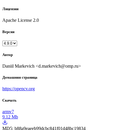
Лицензия
Apache License 2.0
Версия
Автор
Daniil Markevich <d.markevich@omp.ru>
Домашняя страница
https://opencv.org
Скачать
armv7
9.12 Mb
MD5:
b88a9eaeeb99dcbc841f01d48bc19834