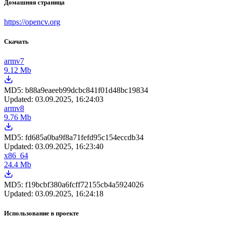
Домашняя страница
https://opencv.org
Скачать
armv7
9.12 Mb
MD5:
b88a9eaeeb99dcbc841f01d48bc19834
Updated:
03.09.2025, 16:24:03
armv8
9.76 Mb
MD5:
fd685a0ba9f8a71fefd95c154eccdb34
Updated:
03.09.2025, 16:23:40
x86_64
24.4 Mb
MD5:
f19bcbf380a6fcff72155cb4a5924026
Updated:
03.09.2025, 16:24:18
Использование в проекте