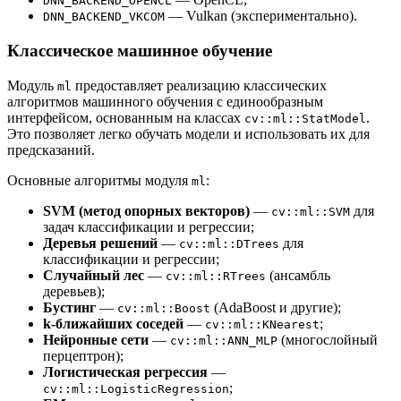
DNN_BACKEND_OPENCL
— Vulkan (экспериментально).
DNN_BACKEND_VKCOM
Классическое машинное обучение
Модуль
предоставляет реализацию классических
ml
алгоритмов машинного обучения с единообразным
интерфейсом, основанным на классах
.
cv::ml::StatModel
Это позволяет легко обучать модели и использовать их для
предсказаний.
Основные алгоритмы модуля
:
ml
SVM (метод опорных векторов)
—
для
cv::ml::SVM
задач классификации и регрессии;
Деревья решений
—
для
cv::ml::DTrees
классификации и регрессии;
Случайный лес
—
(ансамбль
cv::ml::RTrees
деревьев);
Бустинг
—
(AdaBoost и другие);
cv::ml::Boost
k-ближайших соседей
—
;
cv::ml::KNearest
Нейронные сети
—
(многослойный
cv::ml::ANN_MLP
перцептрон);
Логистическая регрессия
—
;
cv::ml::LogisticRegression