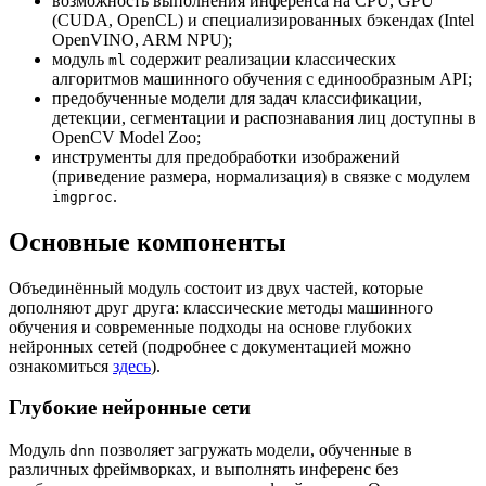
возможность выполнения инференса на CPU, GPU
(CUDA, OpenCL) и специализированных бэкендах (Intel
OpenVINO, ARM NPU);
модуль
содержит реализации классических
ml
алгоритмов машинного обучения с единообразным API;
предобученные модели для задач классификации,
детекции, сегментации и распознавания лиц доступны в
OpenCV Model Zoo;
инструменты для предобработки изображений
(приведение размера, нормализация) в связке с модулем
.
imgproc
Основные компоненты
Объединённый модуль состоит из двух частей, которые
дополняют друг друга: классические методы машинного
обучения и современные подходы на основе глубоких
нейронных сетей (подробнее с документацией можно
ознакомиться
здесь
).
Глубокие нейронные сети
Модуль
позволяет загружать модели, обученные в
dnn
различных фреймворках, и выполнять инференс без