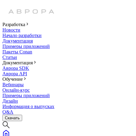
Разработка
Новости
Начало разработки
Документация
Примеры приложений
Пакеты Conan
Статьи
Документация
Аврора SDK
Аврора API
Обучение
Вебинары
Онлайн-курс
Примеры приложений
Дизайн
Информация о выпусках
Q&A
Скачать