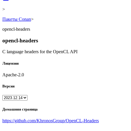
>
Пакеты Conan
>
opencl-headers
opencl-headers
C language headers for the OpenCL API
Лицензия
Apache-2.0
Версия
Домашняя страница
https://github.com/KhronosGroup/OpenCL-Headers