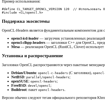
Пример использования:
#
define
 CL_TARGET_OPENCL_VERSION 120  
// Использовать O
#
include
<CL/opencl.h>
Поддержка экосистемы
OpenCL-Headers является фундаментальным компонентом для с
opencl-icd-loader
— загрузчик установленных реализаций 
opencl-clhpp-headers
— заголовки C++ для OpenCL, пред
Mesa
— реализация OpenCL (RustiCL, Clover) использует 
Установка и распространение
Заголовки OpenCL распространяются через пакетные менедже
Debian/Ubuntu
:
(C заголовки),
opencl-c-headers
opencl
NetBSD
:
;
parallel/opencl-headers
openSUSE
:
;
opencl-headers
FreeBSD
:
;
devel/opencl
Buildroot
: пакет
.
opencl-headers
Версии обычно следуют тегам официального репозитория Khro