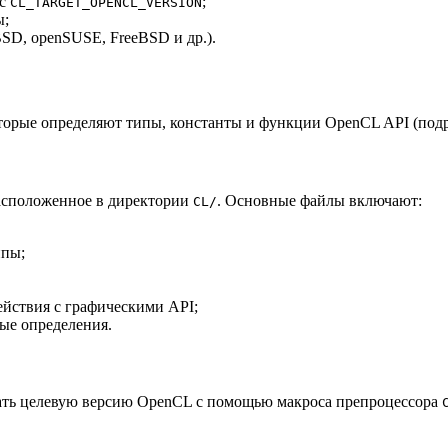
ос
;
CL_TARGET_OPENCL_VERSION
ы;
SD, openSUSE, FreeBSD и др.).
оторые определяют типы, константы и функции OpenCL API (под
расположенное в директории
. Основные файлы включают:
CL/
ипы;
йствия с графическими API;
ые определения.
ать целевую версию OpenCL с помощью макроса препроцессора