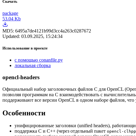
Скачать
package
53.04 Kb
MD5:
6495a7de4121b99d3cc4a263c0287672
Updated:
03.09.2025, 15:24:34
Использование в проекте
с помощью conanfile.py
локальная сборка
opencl-headers
Официальный набор заголовочных файлов C для OpenCL (Open 
позволяя программам на C взаимодействовать с вычислительным
поддерживают все версии OpenCL в одном наборе файлов, что 
Особенности
унифицированные заголовки (unified headers), работающ
поддержка C и C++ (через отдельный пакет
opencl-clhpp