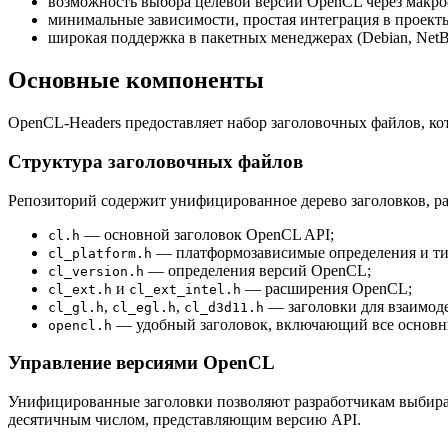
возможность выбора целевой версии OpenCL через макр
минимальные зависимости, простая интеграция в проект
широкая поддержка в пакетных менеджерах (Debian, NetB
Основные компоненты
OpenCL-Headers предоставляет набор заголовочных файлов, к
Структура заголовочных файлов
Репозиторий содержит унифицированное дерево заголовков, 
— основной заголовок OpenCL API;
cl.h
— платформозависимые определения и т
cl_platform.h
— определения версий OpenCL;
cl_version.h
и
— расширения OpenCL;
cl_ext.h
cl_ext_intel.h
,
,
— заголовки для взаимоде
cl_gl.h
cl_egl.h
cl_d3d11.h
— удобный заголовок, включающий все основн
opencl.h
Управление версиями OpenCL
Унифицированные заголовки позволяют разработчикам выбир
десятичным числом, представляющим версию API.