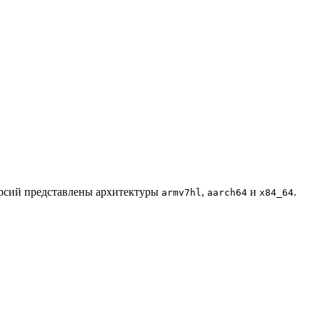
ерсий представлены архитектуры
,
и
.
armv7hl
aarch64
x84_64