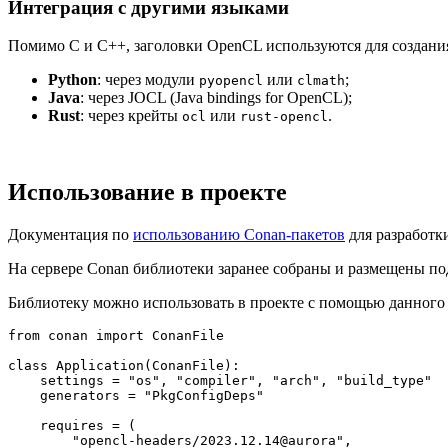
Интеграция с другими языками
Помимо C и C++, заголовки OpenCL используются для создани
Python
: через модули
или
;
pyopencl
clmath
Java
: через JOCL (Java bindings for OpenCL);
Rust
: через крейты
или
.
ocl
rust-opencl
Использование в проекте
Документация по
использованию Conan-пакетов
для разработк
На сервере Conan библиотеки заранее собраны и размещены п
Библиотеку можно использовать в проекте с помощью данног
from
 conan 
import
 ConanFile

class
Application
(
ConanFile
):

    settings = 
"os"
, 
"compiler"
, 
"arch"
, 
"build_type"
    generators = 
"PkgConfigDeps"
    requires = (

"opencl-headers/2023.12.14@aurora"
,
