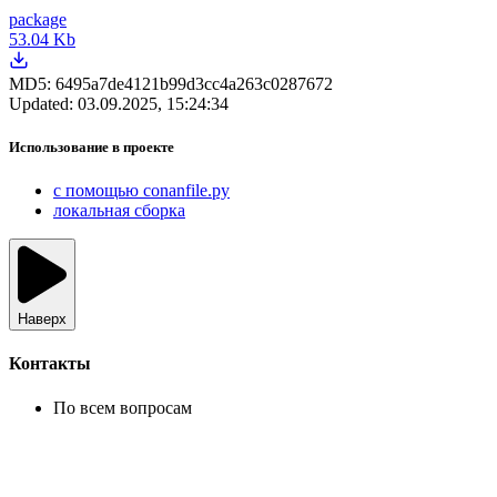
package
53.04 Kb
MD5:
6495a7de4121b99d3cc4a263c0287672
Updated:
03.09.2025, 15:24:34
Использование в проекте
с помощью conanfile.py
локальная сборка
Наверх
Контакты
По всем вопросам